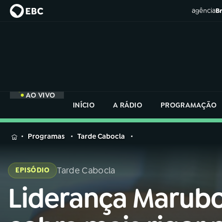
agência
Br
AO VIVO
INÍCIO
A RÁDIO
PROGRAMAÇÃO
MENU
Programas
Tarde Cabocla
Buscar
na
Tarde Cabocla
EPISÓDIO
Rádio
Buscar
Nacional
Liderança Marub
Buscar
na
Rádio
AO VIVO