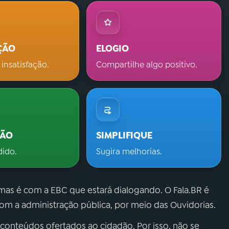
ÇÃO
ELOGIO
 insatisfação.
Compartilhe algo positivo.
ÇÃO
SIMPLIFIQUE
dido.
Sugira melhorias.
 mas é com a EBC que estará dialogando. O Fala.BR é
m a administração pública, por meio das Ouvidorias.
 conteúdos ofertados ao cidadão. Por isso, não se