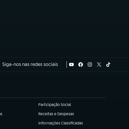
Siga-nos nas redes sociais
Participação Social
(abre em nova aba)
as
Receitas e Despesas
(abre em nova aba)
Informações Classificadas
(abre em nova aba)