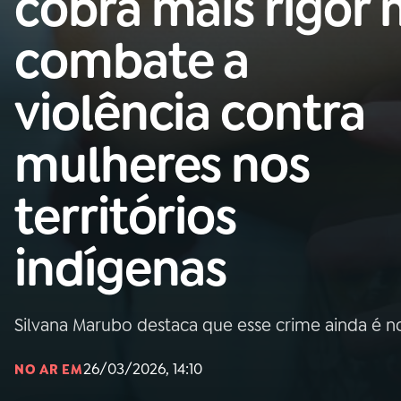
cobra mais rigor 
Nacional
combate a
01
INÍCIO
violência contra
02
A RÁDIO
mulheres nos
03
PROGRAMAÇÃO
territórios
04
PROGRAMAS
indígenas
05
PODCASTS
Silvana Marubo destaca que esse crime ainda é 
06
VIDEOCASTS
26/03/2026, 14:10
NO AR EM