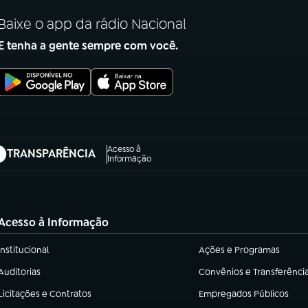
Baixe o app da rádio Nacional
E tenha a gente sempre com você.
Acesso à
TRANSPARÊNCIA
abre em nova aba)
Informação
Acesso à Informação
Institucional
Ações e Programas
(abre em nova aba)
(abre em nova aba)
Auditorias
Convênios e Transferênci
(abre em nova aba)
(abre em nova aba)
Licitações e Contratos
Empregados Públicos
(abre em nova aba)
(abre em nova aba)