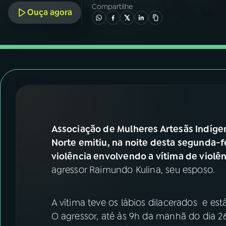
07
ÚLTIMAS
Compartilhe
Ouça agora
08
FESTIVAL DE MÚSICA
ACOMPANHE A RÁDIO NACIONAL
YouTube
Facebook
Instagram
X
Associação de Mulheres Artesãs Indígen
TikTok
Norte emitiu, na noite desta segunda-fe
violência envolvendo a vítima de violê
agressor Raimundo Kulina, seu esposo.
A vítima teve os lábios dilacerados e est
O agressor, até às 9h da manhã do dia 2