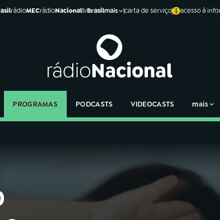
asil
rádio
MEC
rádio
Nacional
tv
Brasil
carta de serviço
acesso à inf
mais
PROGRAMAS
PODCASTS
VIDEOCASTS
mais
o