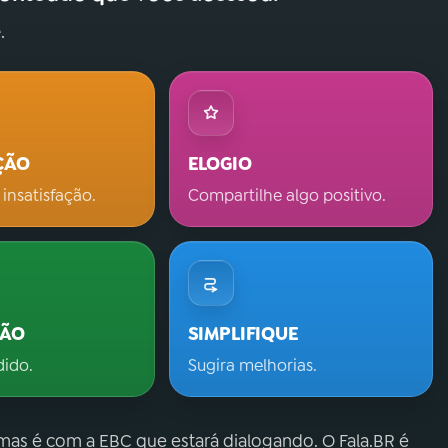
.
ÇÃO
ELOGIO
 insatisfação.
Compartilhe algo positivo.
ÇÃO
SIMPLIFIQUE
dido.
Sugira melhorias.
 mas é com a EBC que estará dialogando. O Fala.BR é