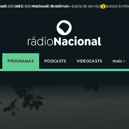
asil
rádio
MEC
rádio
Nacional
tv
Brasil
carta de serviço
acesso à inf
mais
PROGRAMAS
PODCASTS
VIDEOCASTS
mais