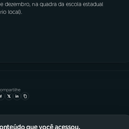
6 de dezembro, na quadra da escola estadual
io local).
ompartilhe
conteúdo que você acessou.