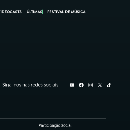
VIDEOCASTS
ÚLTIMAS
FESTIVAL DE MÚSICA
Siga-nos nas redes sociais
Participação Social
(abre em nova aba)