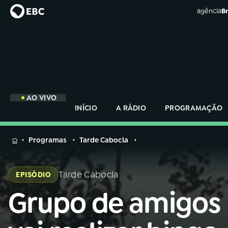
agência
Br
AO VIVO
INÍCIO
A RÁDIO
PROGRAMAÇÃO
MENU
Programas
Tarde Cabocla
Buscar
na
Tarde Cabocla
EPISÓDIO
Rádio
Buscar
Nacional
Grupo de amigos
Buscar
na
Rádio
AO VIVO