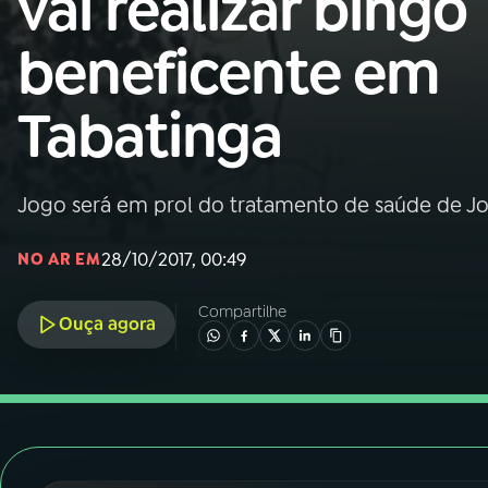
vai realizar bingo
Nacional
beneficente em
01
INÍCIO
Tabatinga
02
A RÁDIO
Jogo será em prol do tratamento de saúde de Jon
03
PROGRAMAÇÃO
28/10/2017, 00:49
NO AR EM
04
PROGRAMAS
Compartilhe
Ouça agora
05
PODCASTS
06
VIDEOCASTS