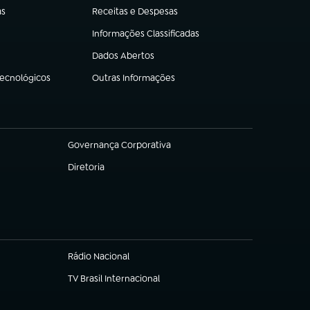
as
Receitas e Despesas
(abre em nova aba)
Informações Classificadas
(abre em nova aba)
Dados Abertos
(abre em nova aba)
Tecnológicos
Outras Informações
(abre em nova aba)
Governança Corporativa
(abre em nova aba)
Diretoria
(abre em nova aba)
Rádio Nacional
TV Brasil Internacional
(abre em nova aba)