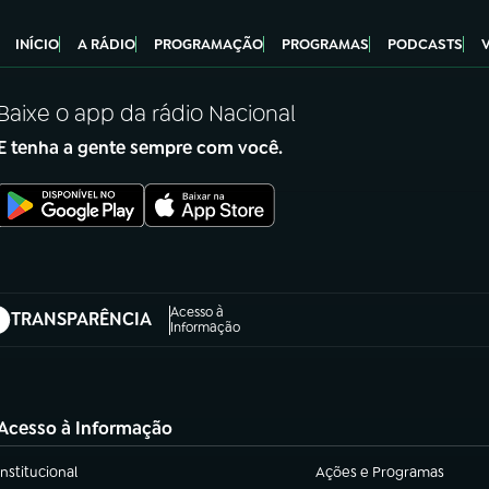
INÍCIO
A RÁDIO
PROGRAMAÇÃO
PROGRAMAS
PODCASTS
Baixe o app da rádio Nacional
E tenha a gente sempre com você.
Acesso à
TRANSPARÊNCIA
abre em nova aba)
Informação
Acesso à Informação
Institucional
Ações e Programas
(abre em nova aba)
(abre em nova aba)