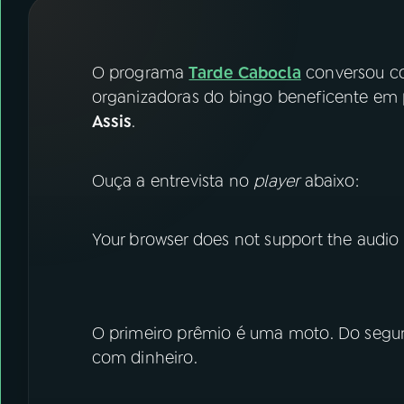
07
ÚLTIMAS
08
FESTIVAL DE MÚSICA
O programa
Tarde Cabocla
conversou 
organizadoras do bingo beneficente em 
Assis
.
ACOMPANHE A RÁDIO NACIONAL
YouTube
Facebook
Ouça a entrevista no
player
abaixo:
Instagram
X
Your browser does not support the audio
TikTok
O primeiro prêmio é uma moto. Do segu
com dinheiro.