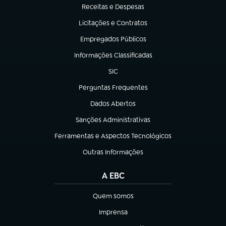
Receitas e Despesas
(abre em nova aba)
Licitações e Contratos
(abre em nova aba)
Empregados Públicos
(abre em nova aba)
Informações Classificadas
(abre em nova aba)
SIC
(abre em nova aba)
Perguntas Frequentes
(abre em nova aba)
Dados Abertos
(abre em nova aba)
Sanções Administrativas
(abre em nova aba)
Ferramentas e Aspectos Tecnológicos
(abre em nova aba)
Outras Informações
(abre em nova aba)
A EBC
Quem somos
(abre em nova aba)
Imprensa
(abre em nova aba)