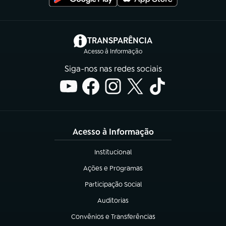
(abre em nova aba)
TRANSPARÊNCIA
Acesso à Informação
Siga-nos nas redes sociais
Acesso à Informação
Institucional
(abre em nova aba)
Ações e Programas
(abre em nova aba)
Participação Social
(abre em nova aba)
Auditorias
(abre em nova aba)
Convênios e Transferências
(abre em nova aba)