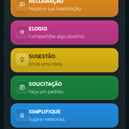
RECLAMAÇÃO
Registre sua insatisfação.
ELOGIO
Compartilhe algo positivo.
SUGESTÃO
Envie uma ideia.
SOLICITAÇÃO
Faça um pedido.
SIMPLIFIQUE
Sugira melhorias.