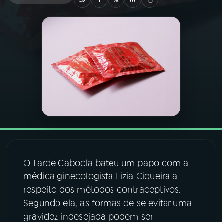
03
PROGRAMAÇÃO
04
PROGRAMAS
05
PODCASTS
06
VIDEOCASTS
07
ÚLTIMAS
O Tarde Cabocla bateu um papo com a
médica ginecologista Lizia Ciqueira a
08
FESTIVAL DE MÚSICA
respeito dos métodos contraceptivos.
Segundo ela, as formas de se evitar uma
gravidez indesejada podem ser
ACOMPANHE A RÁDIO NACIONAL