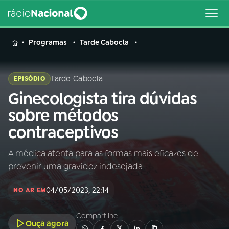
MENU
Programas
Tarde Cabocla
Tarde Cabocla
EPISÓDIO
Ginecologista tira dúvidas
Buscar
na
sobre métodos
Rádio
Buscar
contraceptivos
Nacional
A médica atenta para as formas mais eficazes de
AO VIVO
prevenir uma gravidez indesejada
01
INÍCIO
04/05/2023, 22:14
NO AR EM
Compartilhe
02
A RÁDIO
Ouça agora