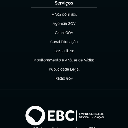
Serviços
A Voz do Brasil
(abre em nova aba)
Agência GOV
(abre em nova aba)
Canal GOV
(abre em nova aba)
Canal Educação
(abre em nova aba)
Canal Libras
(abre em nova aba)
Monitoramento e Análise de Mídias
(abre em nova aba)
Publicidade Legal
(abre em nova aba)
Rádio Gov
(abre em nova aba)