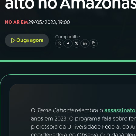
alto no Amazona
Nacional
01
INÍCIO
29/05/2023, 19:00
NO AR EM
Compartilhe
02
A RÁDIO
Ouça agora
03
PROGRAMAÇÃO
04
PROGRAMAS
05
PODCASTS
O
Tarde Cabocla
relembra o
assassinato 
06
VIDEOCASTS
anos em 2023. O programa fala sobre fem
professora da Universidade Federal do A
coordenadora do Observatório da Violên