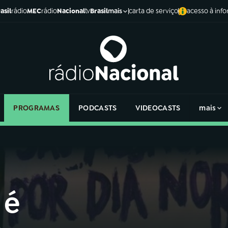
asil
rádio
MEC
rádio
Nacional
tv
Brasil
carta de serviço
acesso à inf
mais
PROGRAMAS
PODCASTS
VIDEOCASTS
mais
 é