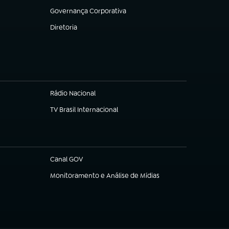
Governança Corporativa
(abre em nova aba)
Diretoria
(abre em nova aba)
Rádio Nacional
TV Brasil Internacional
(abre em nova aba)
Canal GOV
(abre em nova aba)
Monitoramento e Análise de Mídias
(abre em nova aba)