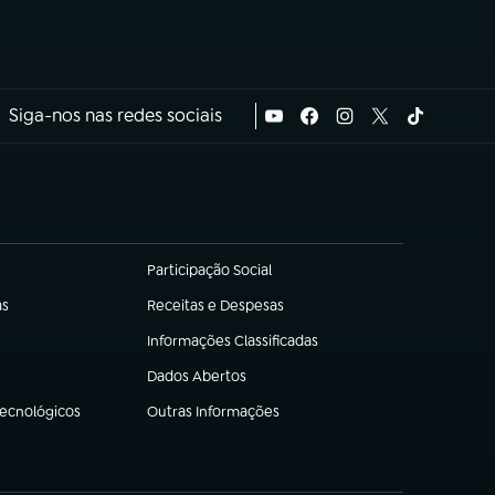
Siga-nos nas redes sociais
Participação Social
(abre em nova aba)
as
Receitas e Despesas
(abre em nova aba)
Informações Classificadas
(abre em nova aba)
Dados Abertos
(abre em nova aba)
Tecnológicos
Outras Informações
(abre em nova aba)