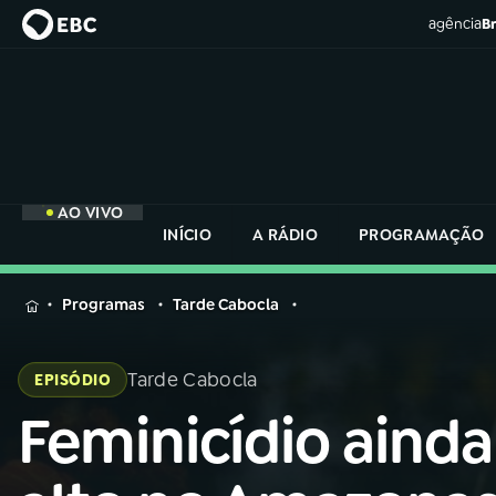
agência
Br
AO VIVO
INÍCIO
A RÁDIO
PROGRAMAÇÃO
MENU
Programas
Tarde Cabocla
Buscar
na
Tarde Cabocla
EPISÓDIO
Rádio
Buscar
Nacional
Feminicídio ainda
Buscar
na
Rádio
AO VIVO