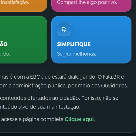
 insatisfação.
Compartilhe algo positivo.
ÇÃO
SIMPLIFIQUE
dido.
Sugira melhorias.
 mas é com a EBC que estará dialogando. O Fala.BR é
m a administração pública, por meio das Ouvidorias.
 conteúdos ofertados ao cidadão. Por isso, não se
onteúdo alvo de sua manifestação.
Clique aqui
, acesse a página completa
.