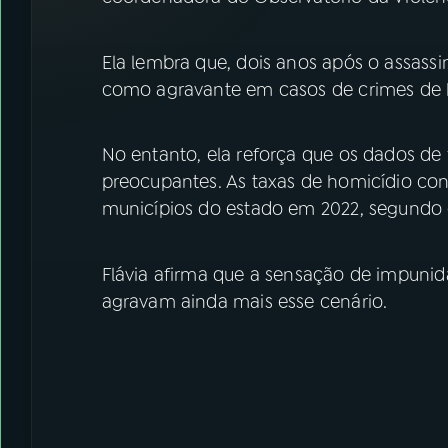
07
ÚLTIMAS
Ela lembra que, dois anos após o assassi
08
FESTIVAL DE MÚSICA
como agravante em casos de crimes de 
ACOMPANHE A RÁDIO NACIONAL
No entanto, ela reforça que os dados de
YouTube
Facebook
preocupantes. As taxas de homicídio c
municípios do estado em 2022, segundo
Instagram
X
Flávia afirma que a sensação de impuni
TikTok
agravam ainda mais esse cenário.