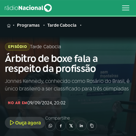
MENU
Programas
Tarde Cabocla
Tarde Cabocla
EPISÓDIO
Árbitro de boxe fala a
Buscar
na
respeito da profissão
Rádio
Buscar
Nacional
Jonnes Kennedy, conhecido como Rosário do Brasil, é
único brasileiro a ser classificado para três olimpíadas
AO VIVO
09/09/2024, 20:02
NO AR EM
01
INÍCIO
Compartilhe
Ouça agora
02
A RÁDIO