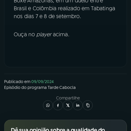
Boxe Amazonas, em um duelo entre
Brasil e Colômbia realizado em Tabatinga
YouTube
Facebook
nos dias 7 e 8 de setembro.
Instagram
X
Ouça no
player
acima.
TikTok
Publicado em
09/09/2024
Episódio
do programa
Tarde Cabocla
Compartilhe
Dê sua opinião sobre a qualidade do