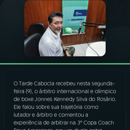
03
PROGRAMAÇÃO
04
PROGRAMAS
05
PODCASTS
06
VIDEOCASTS
O Tarde Cabocla recebeu nesta segunda-
07
ÚLTIMAS
feira (9), o árbitro internacional e olímpico
de boxe Jonnes Kennedy Silva do Rosário.
Ele falou sobre sua trajetória como
08
FESTIVAL DE MÚSICA
lutador e árbitro e comentou a
experiência de arbitrar na 3º Copa Coach
ACOMPANHE A RÁDIO NACIONAL