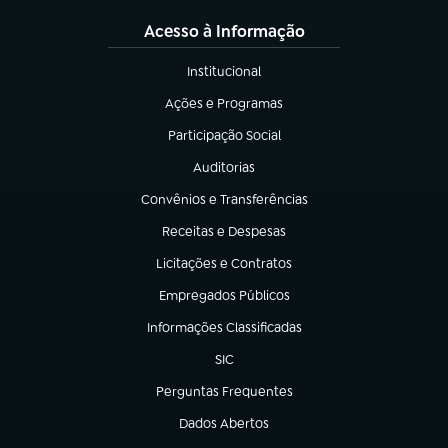
Acesso à Informação
Institucional
(abre em nova aba)
Ações e Programas
(abre em nova aba)
Participação Social
(abre em nova aba)
Auditorias
(abre em nova aba)
Convênios e Transferências
(abre em nova aba)
Receitas e Despesas
(abre em nova aba)
Licitações e Contratos
(abre em nova aba)
Empregados Públicos
(abre em nova aba)
Informações Classificadas
(abre em nova aba)
SIC
(abre em nova aba)
Perguntas Frequentes
(abre em nova aba)
Dados Abertos
(abre em nova aba)