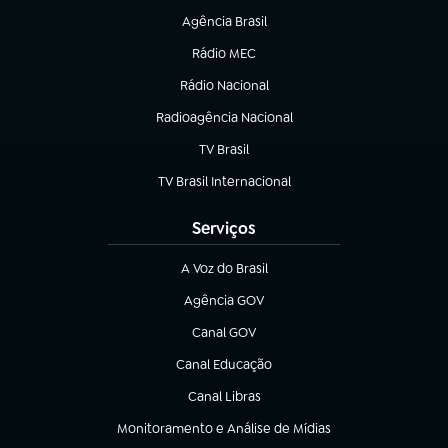
Agência Brasil
(abre em nova aba)
Rádio MEC
(abre em nova aba)
Rádio Nacional
Radioagência Nacional
(abre em nova aba)
TV Brasil
(abre em nova aba)
TV Brasil Internacional
(abre em nova aba)
Serviços
A Voz do Brasil
(abre em nova aba)
Agência GOV
(abre em nova aba)
Canal GOV
(abre em nova aba)
Canal Educação
(abre em nova aba)
Canal Libras
(abre em nova aba)
Monitoramento e Análise de Mídias
(abre em nova aba)