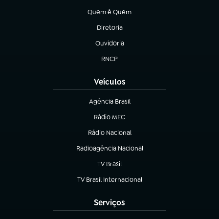
Quem é Quem
(abre em nova aba)
Diretoria
(abre em nova aba)
Ouvidoria
(abre em nova aba)
RNCP
(abre em nova aba)
Veículos
Agência Brasil
(abre em nova aba)
Rádio MEC
(abre em nova aba)
Rádio Nacional
Radioagência Nacional
(abre em nova aba)
TV Brasil
(abre em nova aba)
TV Brasil Internacional
(abre em nova aba)
Serviços