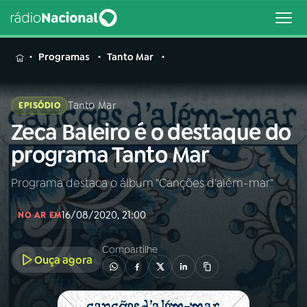
MENU
Programas
Tanto Mar
Tanto Mar
EPISÓDIO
Zeca Baleiro é o destaque do
Buscar
na
programa Tanto Mar
Rádio
Buscar
Nacional
Programa destaca o álbum "Canções d'além-mar"
AO VIVO
16/08/2020, 21:00
NO AR EM
01
INÍCIO
Compartilhe
Ouça agora
02
A RÁDIO