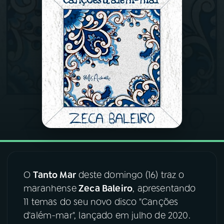
03
PROGRAMAÇÃO
04
PROGRAMAS
05
PODCASTS
06
VIDEOCASTS
07
ÚLTIMAS
O
Tanto Mar
deste domingo (16) traz o
maranhense
Zeca Baleiro
, apresentando
08
FESTIVAL DE MÚSICA
11 temas do seu novo disco "Canções
d'além-mar", lançado em julho de 2020.
ACOMPANHE A RÁDIO NACIONAL