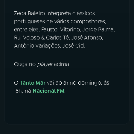
YouTube
Facebook
Zeca Baleiro interpreta clássicos
portugueses de vários compositores,
Instagram
X
entre eles, Fausto, Vitorino, Jorge Palma,
Rui Veloso & Carlos Tê, José Afonso,
TikTok
António Variações, José Cid.
Ouça no
player
acima.
O
Tanto Mar
vai ao ar no domingo, às
18h, na
Nacional FM
.