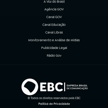
A Voz do Brasil
(abre em nova aba)
Agência GOV
(abre em nova aba)
Canal GOV
(abre em nova aba)
Canal Educação
(abre em nova aba)
Canal Libras
(abre em nova aba)
Monitoramento e Análise de Mídias
(abre em nova aba)
Publicidade Legal
(abre em nova aba)
Rádio Gov
(abre em nova aba)
© Todos os direitos reservados pela EBC
Política de Privacidade
(abre em nova aba)