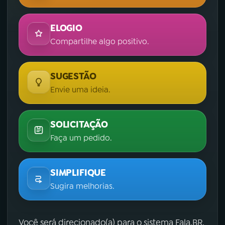
ELOGIO
Compartilhe algo positivo.
SUGESTÃO
Envie uma ideia.
SOLICITAÇÃO
Faça um pedido.
SIMPLIFIQUE
Sugira melhorias.
Você será direcionado(a) para o sistema Fala.BR,