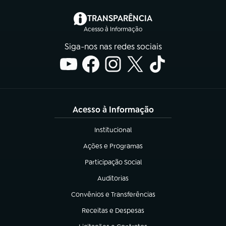
(abre em nova aba)
TRANSPARÊNCIA
Acesso à Informação
Siga-nos nas redes sociais
Acesso à Informação
Institucional
(abre em nova aba)
Ações e Programas
(abre em nova aba)
Participação Social
(abre em nova aba)
Auditorias
(abre em nova aba)
Convênios e Transferências
(abre em nova aba)
Receitas e Despesas
(abre em nova aba)