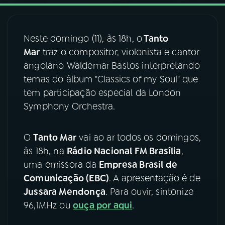
03
PROGRAMAÇÃO
Neste domingo (11), às 18h, o
Tanto
Mar
traz o compositor, violonista e cantor
04
PROGRAMAS
angolano Waldemar Bastos interpretando
temas do álbum "Classics of my Soul" que
05
PODCASTS
tem participação especial da London
Symphony Orchestra.
06
VIDEOCASTS
O
Tanto Mar
vai ao ar todos os domingos,
às 18h, na
Rádio Nacional FM Brasília
,
07
ÚLTIMAS
uma emissora da
Empresa Brasil de
Comunicação (EBC)
. A apresentação é de
08
FESTIVAL DE MÚSICA
Jussara Mendonça
. Para ouvir, sintonize
96,1MHz ou
ouça por aqui
.
ACOMPANHE A RÁDIO NACIONAL