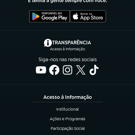
E tenha a gente sempre com você.
(abre em nova aba)
TRANSPARÊNCIA
Acesso à Informação
Siga-nos nas redes sociais
Acesso à Informação
Institucional
(abre em nova aba)
Ações e Programas
(abre em nova aba)
Participação Social
(abre em nova aba)