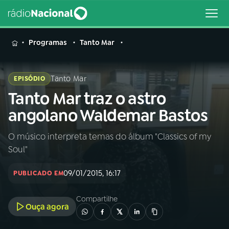
MENU
Programas
Tanto Mar
Tanto Mar
EPISÓDIO
Tanto Mar traz o astro
Buscar
na
angolano Waldemar Bastos
Rádio
Buscar
Nacional
O músico interpreta temas do álbum "Classics of my
Soul"
AO VIVO
09/01/2015, 16:17
PUBLICADO EM
01
INÍCIO
Compartilhe
Ouça agora
02
A RÁDIO