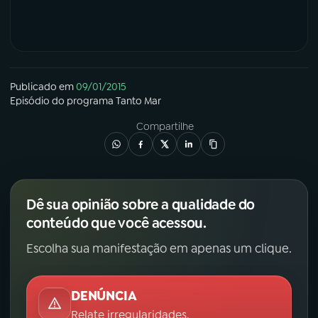
YouTube
Facebook
Instagram
X
Publicado em
09/01/2015
TikTok
Episódio
do programa
Tanto Mar
Compartilhe
Dê sua opinião sobre a qualidade do
conteúdo que você acessou.
Escolha sua manifestação em apenas um clique.
DENÚNCIA
Relate irregularidades.