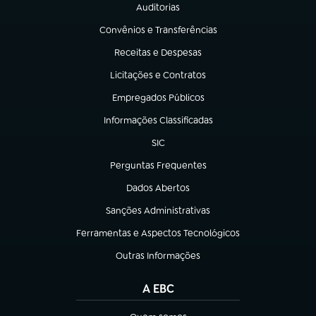
Auditorias
(abre em nova aba)
Convênios e Transferências
(abre em nova aba)
Receitas e Despesas
(abre em nova aba)
Licitações e Contratos
(abre em nova aba)
Empregados Públicos
(abre em nova aba)
Informações Classificadas
(abre em nova aba)
SIC
(abre em nova aba)
Perguntas Frequentes
(abre em nova aba)
Dados Abertos
(abre em nova aba)
Sanções Administrativas
(abre em nova aba)
Ferramentas e Aspectos Tecnológicos
(abre em nova aba)
Outras Informações
(abre em nova aba)
A EBC