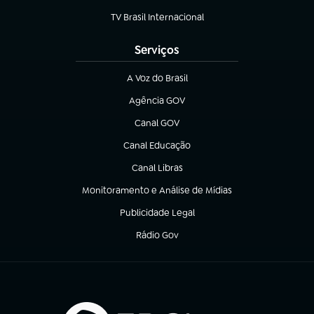
TV Brasil Internacional
(abre em nova aba)
Serviços
A Voz do Brasil
(abre em nova aba)
Agência GOV
(abre em nova aba)
Canal GOV
(abre em nova aba)
Canal Educação
(abre em nova aba)
Canal Libras
(abre em nova aba)
Monitoramento e Análise de Mídias
(abre em nova aba)
Publicidade Legal
(abre em nova aba)
Rádio Gov
(abre em nova aba)