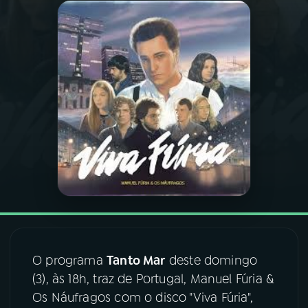
03
PROGRAMAÇÃO
04
PROGRAMAS
05
PODCASTS
06
VIDEOCASTS
07
ÚLTIMAS
O programa
Tanto Mar
deste domingo
08
FESTIVAL DE MÚSICA
(3), às 18h, traz de Portugal, Manuel Fúria &
Os Náufragos com o disco "Viva Fúria",
ACOMPANHE A RÁDIO NACIONAL