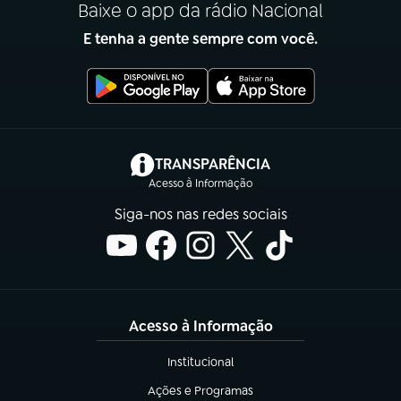
Baixe o app da rádio Nacional
E tenha a gente sempre com você.
(abre em nova aba)
TRANSPARÊNCIA
Acesso à Informação
Siga-nos nas redes sociais
Acesso à Informação
Institucional
(abre em nova aba)
Ações e Programas
(abre em nova aba)