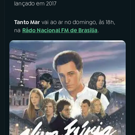
lançado em 2017
YouTube
Facebook
Tanto Mar
vai ao ar no domingo, às 18h,
Instagram
X
na
Rádo Nacional FM de Brasília
.
TikTok