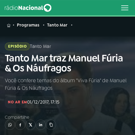
MENU
Programas
Tanto Mar
Tanto Mar
EPISÓDIO
Tanto Mar traz Manuel Fúria
Buscar
na
& Os Náufragos
Rádio
Buscar
Nacional
Você confere temas do álbum "Viva Fúria" de Manuel
Fúria & Os Náufragos
AO VIVO
01/12/2017, 17:15
NO AR EM
01
INÍCIO
Compartilhe
02
A RÁDIO