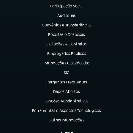
Participação Social
(abre em nova aba)
Auditorias
(abre em nova aba)
Convênios e Transferências
(abre em nova aba)
Receitas e Despesas
(abre em nova aba)
Licitações e Contratos
(abre em nova aba)
Empregados Públicos
(abre em nova aba)
Informações Classificadas
(abre em nova aba)
SIC
(abre em nova aba)
Perguntas Frequentes
(abre em nova aba)
Dados Abertos
(abre em nova aba)
Sanções Administrativas
(abre em nova aba)
Ferramentas e Aspectos Tecnológicos
(abre em nova aba)
Outras Informações
(abre em nova aba)