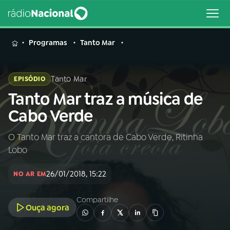
MENU
Programas
Tanto Mar
Tanto Mar
EPISÓDIO
Tanto Mar traz a música de
Buscar
na
Cabo Verde
Rádio
Buscar
Nacional
O Tanto Mar traz a cantora de Cabo Verde, Ritinha
Lobo
AO VIVO
26/01/2018, 15:22
NO AR EM
01
INÍCIO
Compartilhe
Ouça agora
02
A RÁDIO