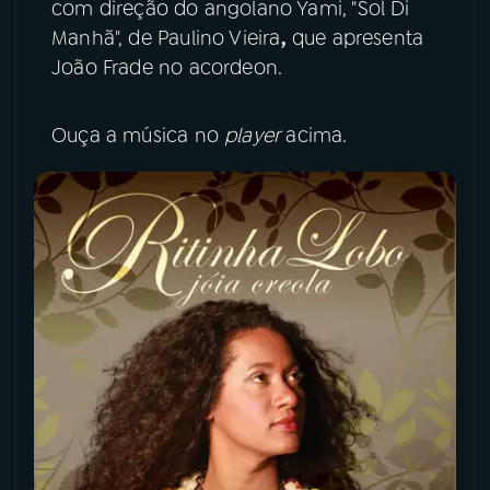
com direção do angolano Yami, "Sol Di
Manhã", de Paulino Vieira
,
que apresenta
YouTube
Facebook
João Frade no acordeon.
Instagram
X
Ouça a música no
player
acima.
TikTok