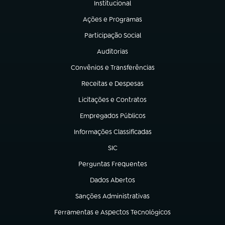
Institucional
(abre em nova aba)
Ações e Programas
(abre em nova aba)
Participação Social
(abre em nova aba)
Auditorias
(abre em nova aba)
Convênios e Transferências
(abre em nova aba)
Receitas e Despesas
(abre em nova aba)
Licitações e Contratos
(abre em nova aba)
Empregados Públicos
(abre em nova aba)
Informações Classificadas
(abre em nova aba)
SIC
(abre em nova aba)
Perguntas Frequentes
(abre em nova aba)
Dados Abertos
(abre em nova aba)
Sanções Administrativas
(abre em nova aba)
Ferramentas e Aspectos Tecnológicos
(abre em nova aba)