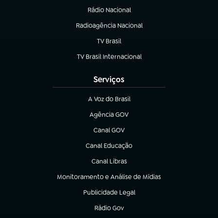
Rádio Nacional
Radioagência Nacional
(abre em nova aba)
TV Brasil
(abre em nova aba)
TV Brasil Internacional
(abre em nova aba)
Serviços
A Voz do Brasil
(abre em nova aba)
Agência GOV
(abre em nova aba)
Canal GOV
(abre em nova aba)
Canal Educação
(abre em nova aba)
Canal Libras
(abre em nova aba)
Monitoramento e Análise de Mídias
(abre em nova aba)
Publicidade Legal
(abre em nova aba)
Rádio Gov
(abre em nova aba)