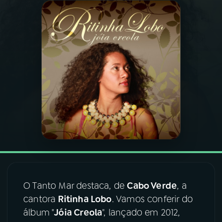
03
PROGRAMAÇÃO
04
PROGRAMAS
05
PODCASTS
06
VIDEOCASTS
07
ÚLTIMAS
O Tanto Mar
destaca, de
Cabo Verde
, a
08
FESTIVAL DE MÚSICA
cantora
Ritinha Lobo
. Vamos conferir do
álbum "
Jóia Creola
", lançado em 2012,
ACOMPANHE A RÁDIO NACIONAL