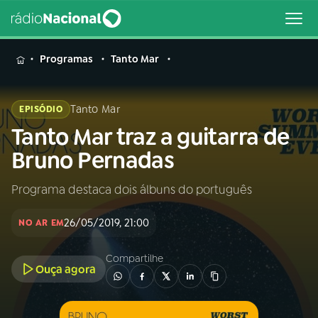
MENU
Programas
Tanto Mar
Tanto Mar
EPISÓDIO
Tanto Mar traz a guitarra de
Buscar
na
Bruno Pernadas
Rádio
Buscar
Nacional
Programa destaca dois álbuns do português
AO VIVO
26/05/2019, 21:00
NO AR EM
01
INÍCIO
Compartilhe
Ouça agora
02
A RÁDIO