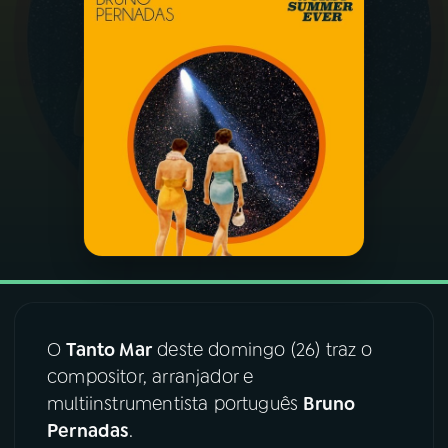
03
PROGRAMAÇÃO
04
PROGRAMAS
05
PODCASTS
06
VIDEOCASTS
07
ÚLTIMAS
O
Tanto Mar
deste domingo (26) traz o
compositor, arranjador e
08
FESTIVAL DE MÚSICA
multiinstrumentista português
Bruno
Pernadas
.
ACOMPANHE A RÁDIO NACIONAL