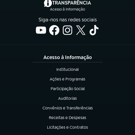
(abre em nova aba)
TRANSPARÊNCIA
Acesso à Informação
Siga-nos nas redes sociais
Acesso à Informação
Institucional
(abre em nova aba)
Ações e Programas
(abre em nova aba)
Participação Social
(abre em nova aba)
Auditorias
(abre em nova aba)
Convênios e Transferências
(abre em nova aba)
Receitas e Despesas
(abre em nova aba)
Licitações e Contratos
(abre em nova aba)