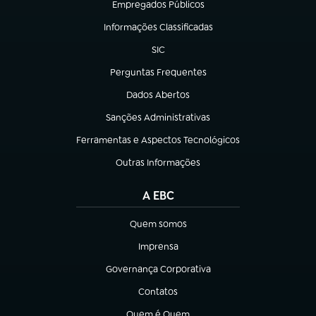
Empregados Públicos
(abre em nova aba)
Informações Classificadas
(abre em nova aba)
SIC
(abre em nova aba)
Perguntas Frequentes
(abre em nova aba)
Dados Abertos
(abre em nova aba)
Sanções Administrativas
(abre em nova aba)
Ferramentas e Aspectos Tecnológicos
(abre em nova aba)
Outras Informações
(abre em nova aba)
A EBC
Quem somos
(abre em nova aba)
Imprensa
(abre em nova aba)
Governança Corporativa
(abre em nova aba)
Contatos
(abre em nova aba)
Quem é Quem