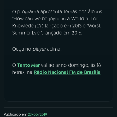
YouTube
Facebook
O programa apresenta temas dos álbuns
"How can we be joyful in a World full of
Instagram
X
Knowledege?", lançado em 2013 e "Worst
Summer Ever", lançado em 2016.
TikTok
Ouça no
player
acima.
O
Tanto Mar
vai ao ar no domingo, às 18
horas, na
Rádio Nacional FM de Brasília
.
Publicado em
23/05/2019