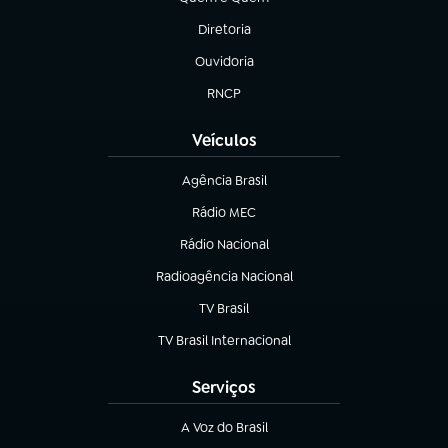
(abre em nova aba)
Diretoria
(abre em nova aba)
Ouvidoria
(abre em nova aba)
RNCP
(abre em nova aba)
Veículos
Agência Brasil
(abre em nova aba)
Rádio MEC
(abre em nova aba)
Rádio Nacional
Radioagência Nacional
(abre em nova aba)
TV Brasil
(abre em nova aba)
TV Brasil Internacional
(abre em nova aba)
Serviços
A Voz do Brasil
(abre em nova aba)