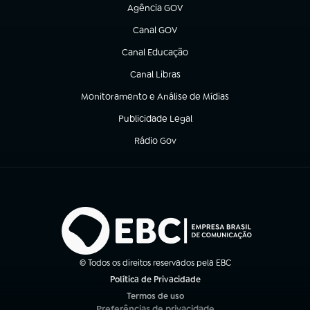
Agência GOV
(abre em nova aba)
Canal GOV
(abre em nova aba)
Canal Educação
(abre em nova aba)
Canal Libras
(abre em nova aba)
Monitoramento e Análise de Mídias
(abre em nova aba)
Publicidade Legal
(abre em nova aba)
Rádio Gov
(abre em nova aba)
© Todos os direitos reservados pela EBC
Política de Privacidade
(abre em nova aba)
Termos de uso
(abre em nova aba)
Preferências de privacidade