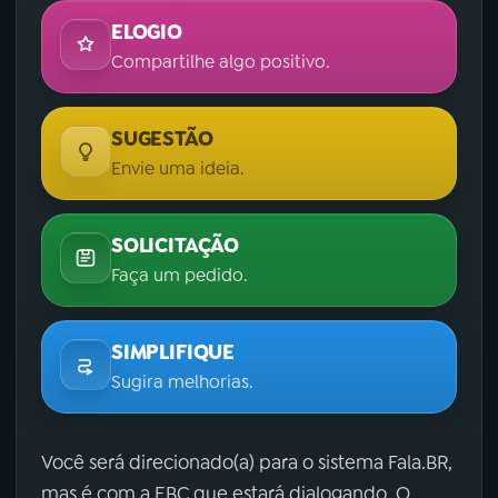
ELOGIO
Compartilhe algo positivo.
SUGESTÃO
Envie uma ideia.
SOLICITAÇÃO
Faça um pedido.
SIMPLIFIQUE
Sugira melhorias.
Você será direcionado(a) para o sistema Fala.BR,
mas é com a EBC que estará dialogando. O