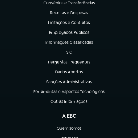
Convênios e Transferências
(abre em nova aba)
Receitas e Despesas
(abre em nova aba)
Licitações e Contratos
(abre em nova aba)
Empregados Públicos
(abre em nova aba)
Informações Classificadas
(abre em nova aba)
SIC
(abre em nova aba)
Perguntas Frequentes
(abre em nova aba)
Dados Abertos
(abre em nova aba)
Sanções Administrativas
(abre em nova aba)
Ferramentas e Aspectos Tecnológicos
(abre em nova aba)
Outras Informações
(abre em nova aba)
A EBC
Quem somos
(abre em nova aba)