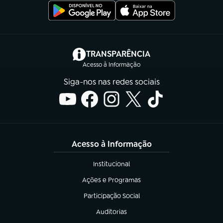
(abre em nova aba)
TRANSPARÊNCIA
Acesso à Informação
Siga-nos nas redes sociais
Acesso à Informação
Institucional
(abre em nova aba)
Ações e Programas
(abre em nova aba)
Participação Social
(abre em nova aba)
Auditorias
(abre em nova aba)