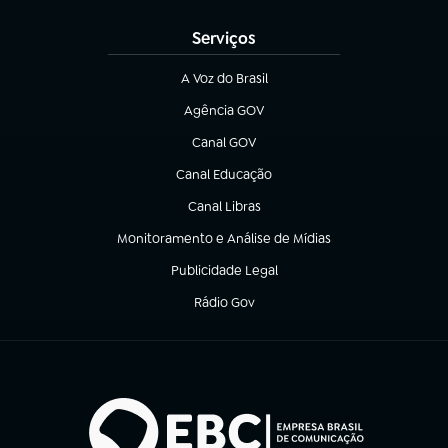
Serviços
A Voz do Brasil
(abre em nova aba)
Agência GOV
(abre em nova aba)
Canal GOV
(abre em nova aba)
Canal Educação
(abre em nova aba)
Canal Libras
(abre em nova aba)
Monitoramento e Análise de Mídias
(abre em nova aba)
Publicidade Legal
(abre em nova aba)
Rádio Gov
(abre em nova aba)