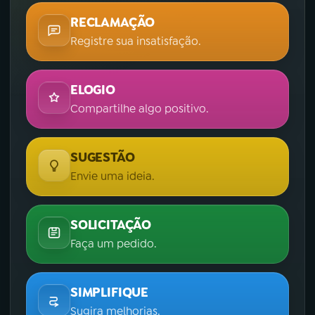
RECLAMAÇÃO
Registre sua insatisfação.
ELOGIO
Compartilhe algo positivo.
SUGESTÃO
Envie uma ideia.
SOLICITAÇÃO
Faça um pedido.
SIMPLIFIQUE
Sugira melhorias.