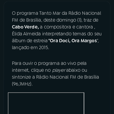
03
PROGRAMAÇÃO
O programa Tanto Mar da Rádio Nacional
FM de Brasília, deste domingo (1), traz de
Cabo Verde,
a compositora e cantora ,
04
PROGRAMAS
Élida Almeida interpretando temas do seu
álbum de estreia
"Ora Doci, Ora Margos
",
05
PODCASTS
lançado em 2015.
Para ouvir o programa ao vivo pela
06
VIDEOCASTS
internet, clique no
player
abaixo ou
sintonize a Rádio Nacional FM de Brasília
07
ÚLTIMAS
(96,1MHz).
08
FESTIVAL DE MÚSICA
ACOMPANHE A RÁDIO NACIONAL