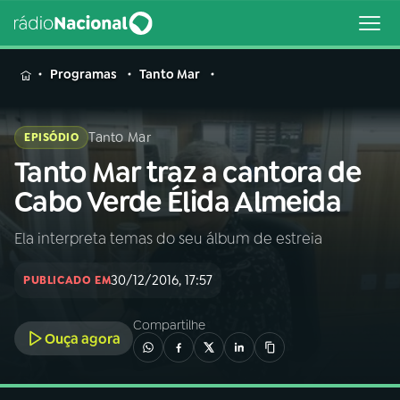
MENU
Programas
Tanto Mar
Tanto Mar
EPISÓDIO
Tanto Mar traz a cantora de
Buscar
na
Cabo Verde Élida Almeida
Rádio
Buscar
Nacional
Ela interpreta temas do seu álbum de estreia
AO VIVO
30/12/2016, 17:57
PUBLICADO EM
01
INÍCIO
Compartilhe
Ouça agora
02
A RÁDIO