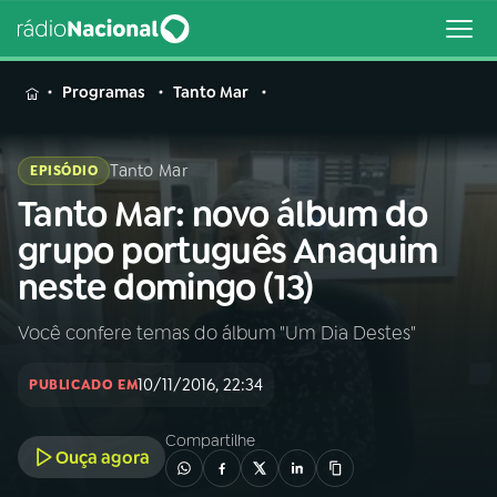
MENU
Programas
Tanto Mar
Tanto Mar
EPISÓDIO
Tanto Mar: novo álbum do
Buscar
na
grupo português Anaquim
Rádio
Buscar
neste domingo (13)
Nacional
Você confere temas do álbum "Um Dia Destes"
AO VIVO
10/11/2016, 22:34
PUBLICADO EM
01
INÍCIO
Compartilhe
Ouça agora
02
A RÁDIO