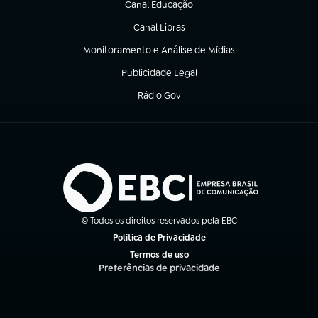
Canal Educação
(abre em nova aba)
Canal Libras
(abre em nova aba)
Monitoramento e Análise de Mídias
(abre em nova aba)
Publicidade Legal
(abre em nova aba)
Rádio Gov
(abre em nova aba)
© Todos os direitos reservados pela EBC
Política de Privacidade
(abre em nova aba)
Termos de uso
(abre em nova aba)
Preferências de privacidade