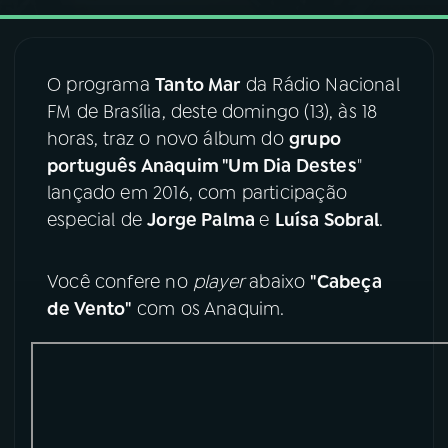
03
PROGRAMAÇÃO
O programa
Tanto Mar
da Rádio Nacional
FM de Brasília, deste domingo (13), às 18
04
PROGRAMAS
horas, traz o novo álbum do
grupo
português Anaquim "Um Dia Destes
"
05
PODCASTS
lançado em 2016, com participação
especial de
Jorge Palma
e
Luísa Sobral
.
06
VIDEOCASTS
Você confere no
player
abaixo
"Cabeça
de Vento"
com os Anaquim.
07
ÚLTIMAS
08
FESTIVAL DE MÚSICA
ACOMPANHE A RÁDIO NACIONAL