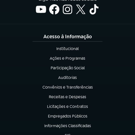
Acesso à Informação
Institucional
(abre em nova aba)
Ações e Programas
(abre em nova aba)
Participação Social
(abre em nova aba)
Auditorias
(abre em nova aba)
Convênios e Transferências
(abre em nova aba)
Receitas e Despesas
(abre em nova aba)
Licitações e Contratos
(abre em nova aba)
Empregados Públicos
(abre em nova aba)
Informações Classificadas
(abre em nova aba)