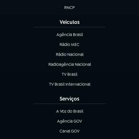
RNCP
(abre em nova aba)
Veículos
Agência Brasil
(abre em nova aba)
Rádio MEC
(abre em nova aba)
Rádio Nacional
Radioagência Nacional
(abre em nova aba)
TV Brasil
(abre em nova aba)
TV Brasil Internacional
(abre em nova aba)
Serviços
A Voz do Brasil
(abre em nova aba)
Agência GOV
(abre em nova aba)
Canal GOV
(abre em nova aba)