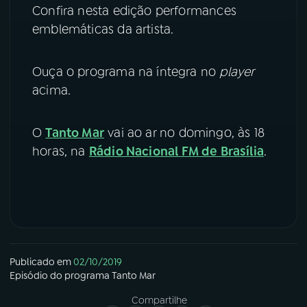
Confira nesta edição performances
YouTube
Facebook
emblemáticas da artista.
Instagram
X
Ouça o programa na íntegra no
player
acima.
TikTok
O
Tanto Mar
vai ao ar no domingo, às 18
horas, na
Rádio Nacional FM de Brasília
.
Publicado em
02/10/2019
Episódio
do programa
Tanto Mar
Compartilhe