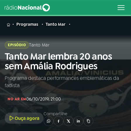
MENU
Programas
Tanto Mar
Tanto Mar
EPISÓDIO
Tanto Mar lembra 20 anos
Buscar
na
sem Amália Rodrigues
Rádio
Buscar
Nacional
Programa destaca performances emblemáticas da
fadista
AO VIVO
06/10/2019, 21:00
NO AR EM
01
INÍCIO
Compartilhe
Ouça agora
02
A RÁDIO