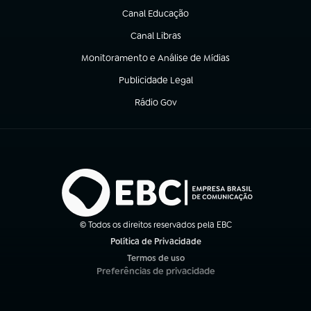
Canal Educação
(abre em nova aba)
Canal Libras
(abre em nova aba)
Monitoramento e Análise de Mídias
(abre em nova aba)
Publicidade Legal
(abre em nova aba)
Rádio Gov
(abre em nova aba)
© Todos os direitos reservados pela EBC
Política de Privacidade
(abre em nova aba)
Termos de uso
(abre em nova aba)
Preferências de privacidade