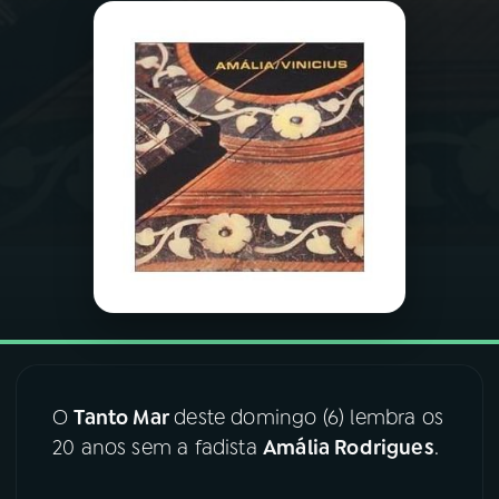
03
PROGRAMAÇÃO
04
PROGRAMAS
05
PODCASTS
06
VIDEOCASTS
07
ÚLTIMAS
O
Tanto Mar
deste domingo (6) lembra os
08
FESTIVAL DE MÚSICA
20 anos sem a fadista
Amália Rodrigues
.
ACOMPANHE A RÁDIO NACIONAL