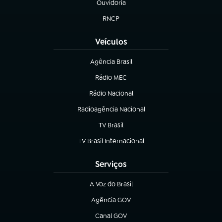
Ouvidoria
(abre em nova aba)
RNCP
(abre em nova aba)
Veículos
Agência Brasil
(abre em nova aba)
Rádio MEC
(abre em nova aba)
Rádio Nacional
Radioagência Nacional
(abre em nova aba)
TV Brasil
(abre em nova aba)
TV Brasil Internacional
(abre em nova aba)
Serviços
A Voz do Brasil
(abre em nova aba)
Agência GOV
(abre em nova aba)
Canal GOV
(abre em nova aba)