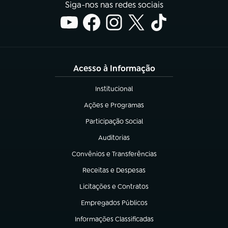
Siga-nos nas redes sociais
Acesso à Informação
Institucional
(abre em nova aba)
Ações e Programas
(abre em nova aba)
Participação Social
(abre em nova aba)
Auditorias
(abre em nova aba)
Convênios e Transferências
(abre em nova aba)
Receitas e Despesas
(abre em nova aba)
Licitações e Contratos
(abre em nova aba)
Empregados Públicos
(abre em nova aba)
Informações Classificadas
(abre em nova aba)