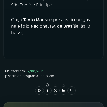
São Tomé e Príncipe.
YouTube
Facebook
Ouça
Tanto Mar
sempre aos domingos,
Instagram
X
na
Rádio Nacional FM de Brasília
, às 18
horas,
TikTok
Publicado em
02/08/2014
Episódio
do programa
Tanto Mar
Compartilhe