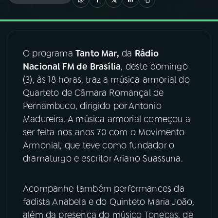
03
PROGRAMAÇÃO
O programa
Tanto Mar,
da
Rádio
04
PROGRAMAS
Nacional FM de Brasília
, deste domingo
(3), às 18 horas, traz a música armorial do
05
PODCASTS
Quarteto de Câmara Romançal de
Pernambuco, dirigido por Antonio
Madureira. A música armorial começou a
06
VIDEOCASTS
ser feita nos anos 70 com o Movimento
Armonial, que teve como fundador o
07
ÚLTIMAS
dramaturgo e escritor Ariano Suassuna.
08
FESTIVAL DE MÚSICA
Acompanhe também performances da
fadista Anabela e do Quinteto Maria João,
além da presença do músico Tonecas, de
ACOMPANHE A RÁDIO NACIONAL