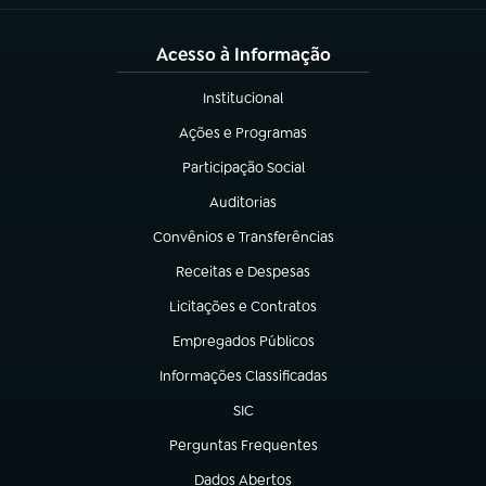
Acesso à Informação
Institucional
(abre em nova aba)
Ações e Programas
(abre em nova aba)
Participação Social
(abre em nova aba)
Auditorias
(abre em nova aba)
Convênios e Transferências
(abre em nova aba)
Receitas e Despesas
(abre em nova aba)
Licitações e Contratos
(abre em nova aba)
Empregados Públicos
(abre em nova aba)
Informações Classificadas
(abre em nova aba)
SIC
(abre em nova aba)
Perguntas Frequentes
(abre em nova aba)
Dados Abertos