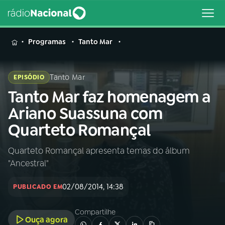
MENU
Programas
Tanto Mar
Tanto Mar
EPISÓDIO
Tanto Mar faz homenagem a
Buscar
na
Ariano Suassuna com
Rádio
Buscar
Quarteto Romançal
Nacional
Quarteto Romançal apresenta temas do álbum
AO VIVO
"Ancestral"
01
INÍCIO
02/08/2014, 14:38
PUBLICADO EM
Compartilhe
02
A RÁDIO
Ouça agora