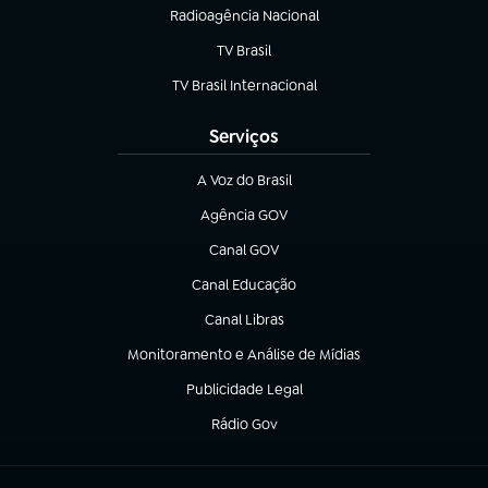
Radioagência Nacional
(abre em nova aba)
TV Brasil
(abre em nova aba)
TV Brasil Internacional
(abre em nova aba)
Serviços
A Voz do Brasil
(abre em nova aba)
Agência GOV
(abre em nova aba)
Canal GOV
(abre em nova aba)
Canal Educação
(abre em nova aba)
Canal Libras
(abre em nova aba)
Monitoramento e Análise de Mídias
(abre em nova aba)
Publicidade Legal
(abre em nova aba)
Rádio Gov
(abre em nova aba)