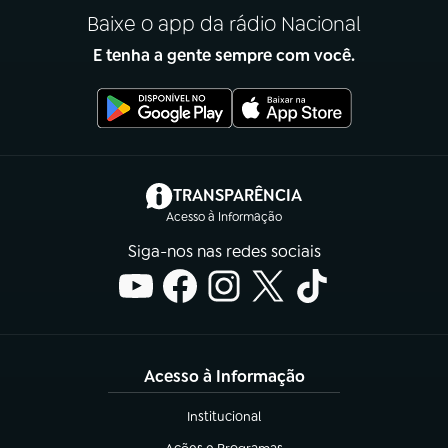
Baixe o app da rádio Nacional
E tenha a gente sempre com você.
(abre em nova aba)
TRANSPARÊNCIA
Acesso à Informação
Siga-nos nas redes sociais
Acesso à Informação
Institucional
(abre em nova aba)