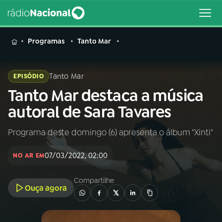
MENU
Programas
Tanto Mar
Tanto Mar
EPISÓDIO
Tanto Mar destaca a música
Buscar
na
autoral de Sara Tavares
Rádio
Buscar
Nacional
Programa deste domingo (6) apresenta o álbum "Xinti"
AO VIVO
07/03/2022, 02:00
NO AR EM
01
INÍCIO
Compartilhe
Ouça agora
02
A RÁDIO