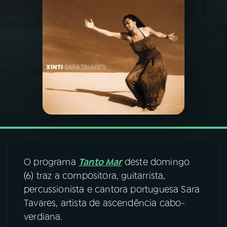
03
PROGRAMAÇÃO
04
PROGRAMAS
05
PODCASTS
06
VIDEOCASTS
07
ÚLTIMAS
O programa
Tanto Mar
deste domingo
(6) traz a compositora, guitarrista,
percussionista e cantora portuguesa Sara
08
FESTIVAL DE MÚSICA
Tavares, artista de ascendência cabo-
verdiana.
ACOMPANHE A RÁDIO NACIONAL