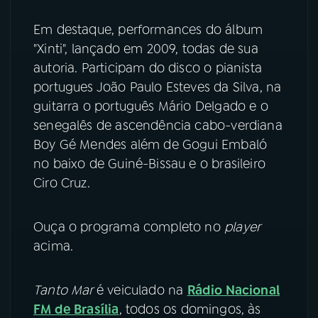
YouTube
Facebook
Em destaque, performances do álbum
"Xinti", lançado em 2009, todas de sua
Instagram
X
autoria. Participam do disco o pianista
portugues João Paulo Esteves da Silva, na
TikTok
guitarra o português Mário Delgado e o
senegalês de ascendência cabo-verdiana
Boy Gé Mendes além de Gogui Embaló
no baixo de Guiné-Bissau e o brasileiro
Ciro Cruz.
Ouça o programa completo no
player
acima.
Tanto Mar
é veiculado na
Rádio Nacional
FM de Brasília
, todos os domingos, às