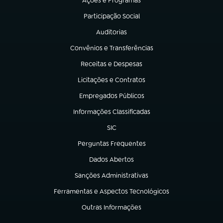
Ações e Programas
(abre em nova aba)
Participação Social
(abre em nova aba)
Auditorias
(abre em nova aba)
Convênios e Transferências
(abre em nova aba)
Receitas e Despesas
(abre em nova aba)
Licitações e Contratos
(abre em nova aba)
Empregados Públicos
(abre em nova aba)
Informações Classificadas
(abre em nova aba)
SIC
(abre em nova aba)
Perguntas Frequentes
(abre em nova aba)
Dados Abertos
(abre em nova aba)
Sanções Administrativas
(abre em nova aba)
Ferramentas e Aspectos Tecnológicos
(abre em nova aba)
Outras Informações
(abre em nova aba)