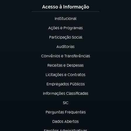
Acesso à Informação
Institucional
(abre em nova aba)
Ações e Programas
(abre em nova aba)
Participação Social
(abre em nova aba)
Auditorias
(abre em nova aba)
Convênios e Transferências
(abre em nova aba)
Receitas e Despesas
(abre em nova aba)
Licitações e Contratos
(abre em nova aba)
Empregados Públicos
(abre em nova aba)
Informações Classificadas
(abre em nova aba)
SIC
(abre em nova aba)
Perguntas Frequentes
(abre em nova aba)
Dados Abertos
(abre em nova aba)
Sanções Administrativas