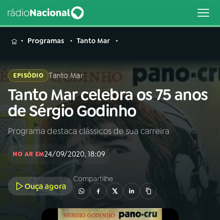
MENU
Programas
Tanto Mar
Tanto Mar
EPISÓDIO
Tanto Mar celebra os 75 anos
Buscar
na
de Sérgio Godinho
Rádio
Buscar
Nacional
Programa destaca clássicos de sua carreira
AO VIVO
24/09/2020, 18:09
NO AR EM
01
INÍCIO
Compartilhe
Ouça agora
02
A RÁDIO