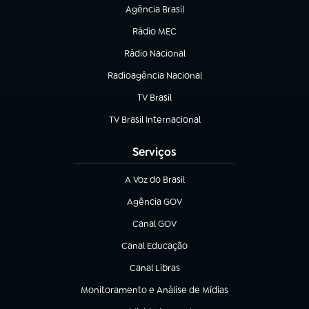
Agência Brasil
(abre em nova aba)
Rádio MEC
(abre em nova aba)
Rádio Nacional
Radioagência Nacional
(abre em nova aba)
TV Brasil
(abre em nova aba)
TV Brasil Internacional
(abre em nova aba)
Serviços
A Voz do Brasil
(abre em nova aba)
Agência GOV
(abre em nova aba)
Canal GOV
(abre em nova aba)
Canal Educação
(abre em nova aba)
Canal Libras
(abre em nova aba)
Monitoramento e Análise de Mídias
(abre em nova aba)