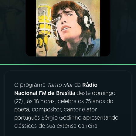
03
PROGRAMAÇÃO
04
PROGRAMAS
05
PODCASTS
06
VIDEOCASTS
O programa
Tanto Mar
da
Rádio
Nacional FM de Brasília
deste domingo
07
ÚLTIMAS
(27) , às 18 horas, celebra os 75 anos do
poeta, compositor, cantor e ator
08
FESTIVAL DE MÚSICA
português Sérgio Godinho apresentando
clássicos de sua extensa carreira.
ACOMPANHE A RÁDIO NACIONAL