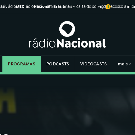
asil
rádio
MEC
rádio
Nacional
tv
Brasil
carta de serviço
acesso à inf
mais
PROGRAMAS
PODCASTS
VIDEOCASTS
mais