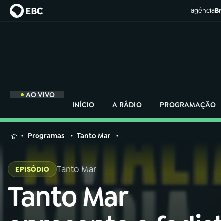
agência
Br
AO VIVO
INÍCIO
A RÁDIO
PROGRAMAÇÃO
MENU
Programas
Tanto Mar
Buscar
na
Tanto Mar
EPISÓDIO
Rádio
Buscar
Nacional
Tanto Mar
Buscar
na
Rádio
AO VIVO