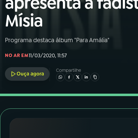
apresenta a fadis
Nacional
Mísia
01
INÍCIO
02
A RÁDIO
Programa destaca álbum "Para Amália"
11/03/2020, 11:57
NO AR EM
03
PROGRAMAÇÃO
Compartilhe
Ouça agora
04
PROGRAMAS
05
PODCASTS
06
VIDEOCASTS