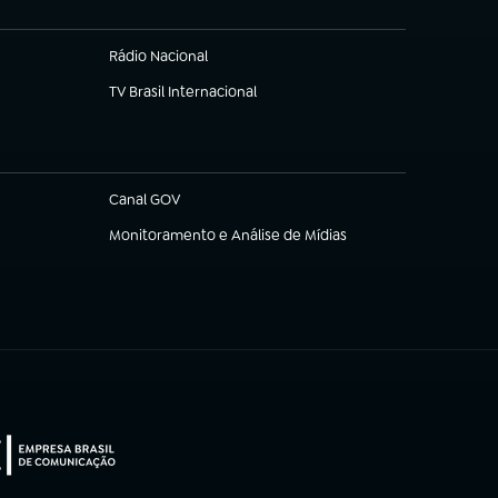
Rádio Nacional
TV Brasil Internacional
(abre em nova aba)
Canal GOV
(abre em nova aba)
Monitoramento e Análise de Mídias
(abre em nova aba)