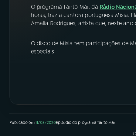
07
ÚLTIMAS
O programa Tanto Mar, da
Rádio Nacion
horas, traz a cantora portuguesa Mísia. 
08
FESTIVAL DE MÚSICA
Amália Rodrigues, artista que, neste ano 
ACOMPANHE A RÁDIO NACIONAL
O disco de Mísia tem participações de Ma
especiais
YouTube
Facebook
Instagram
X
TikTok
Publicado em
11/03/2020
Episódio
do programa
Tanto Mar
C