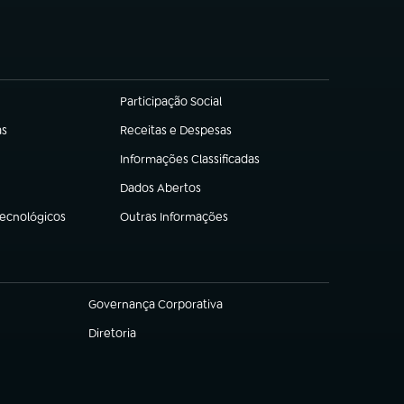
Participação Social
(abre em nova aba)
as
Receitas e Despesas
(abre em nova aba)
Informações Classificadas
(abre em nova aba)
Dados Abertos
(abre em nova aba)
Tecnológicos
Outras Informações
(abre em nova aba)
Governança Corporativa
(abre em nova aba)
Diretoria
(abre em nova aba)