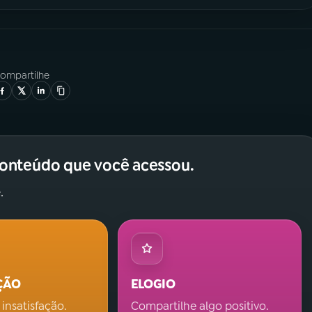
ompartilhe
conteúdo que você acessou.
.
ÇÃO
ELOGIO
 insatisfação.
Compartilhe algo positivo.