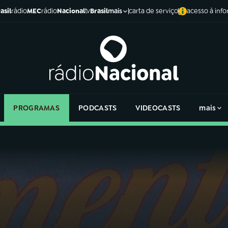
asil
rádio
MEC
rádio
Nacional
tv
Brasil
carta de serviço
acesso à inf
mais
PROGRAMAS
PODCASTS
VIDEOCASTS
mais