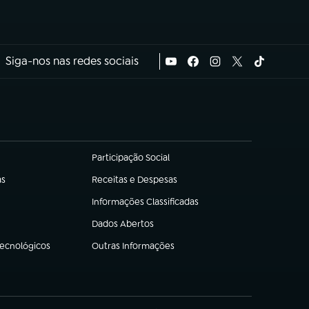
Siga-nos nas redes sociais
Participação Social
(abre em nova aba)
as
Receitas e Despesas
(abre em nova aba)
Informações Classificadas
(abre em nova aba)
Dados Abertos
(abre em nova aba)
Tecnológicos
Outras Informações
(abre em nova aba)