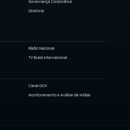
Governança Corporativa
(abre em nova aba)
Diretoria
(abre em nova aba)
Rádio Nacional
TV Brasil Internacional
(abre em nova aba)
Canal GOV
(abre em nova aba)
Monitoramento e Análise de Mídias
(abre em nova aba)