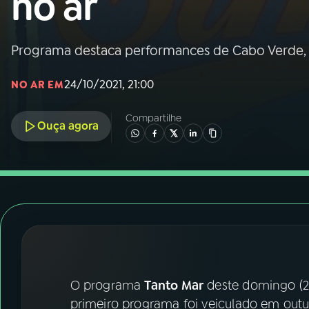
no ar
Nacional
01
INÍCIO
Programa destaca performances de Cabo Verde, 
24/10/2021, 21:00
NO AR EM
02
A RÁDIO
Compartilhe
Ouça agora
03
PROGRAMAÇÃO
04
PROGRAMAS
05
PODCASTS
06
VIDEOCASTS
O programa
Tanto Mar
deste domingo (24
primeiro programa foi veiculado em out