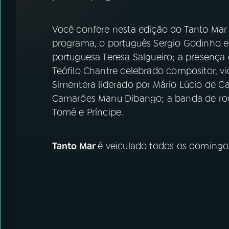
07
ÚLTIMAS
Você confere nesta edição do Tanto Mar 
08
FESTIVAL DE MÚSICA
programa, o português Sergio Godinho e
portuguesa Teresa Salgueiro; a presença
ACOMPANHE A RÁDIO NACIONAL
Teófilo Chantre celebrado compositor, vi
Simentera liderado por Mário Lúcio de 
YouTube
Facebook
Camarões Manu Dibango; a banda de rock 
Tomé e Príncipe.
Instagram
X
TikTok
Tanto Mar
é veiculado todos os domingo