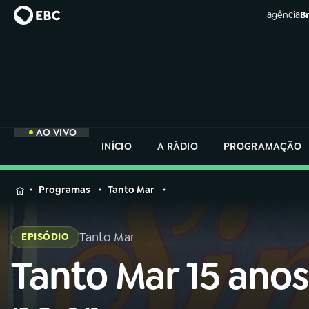
agência
Br
AO VIVO
INÍCIO
A RÁDIO
PROGRAMAÇÃO
MENU
Programas
Tanto Mar
Buscar
na
Tanto Mar
EPISÓDIO
Rádio
Buscar
Nacional
Tanto Mar 15 anos
Buscar
na
Rádio
AO VIVO