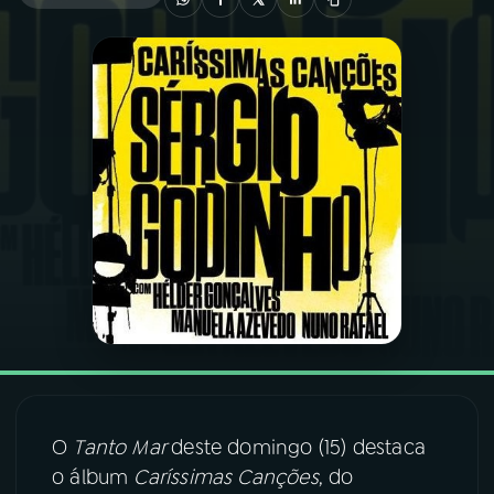
03
PROGRAMAÇÃO
04
PROGRAMAS
05
PODCASTS
06
VIDEOCASTS
07
ÚLTIMAS
08
FESTIVAL DE MÚSICA
O
Tanto Mar
deste domingo (15) destaca
o álbum
Caríssimas Canções
, do
ACOMPANHE A RÁDIO NACIONAL