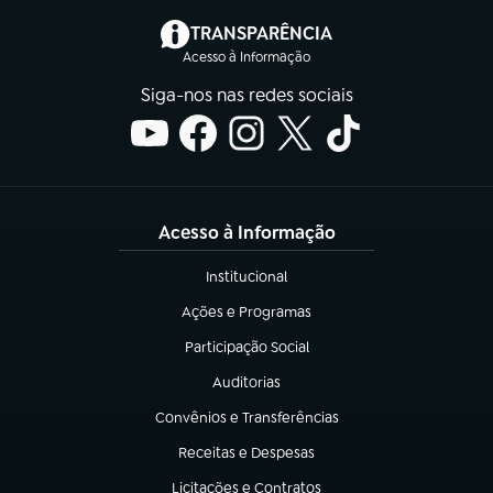
(abre em nova aba)
TRANSPARÊNCIA
Acesso à Informação
Siga-nos nas redes sociais
Acesso à Informação
Institucional
(abre em nova aba)
Ações e Programas
(abre em nova aba)
Participação Social
(abre em nova aba)
Auditorias
(abre em nova aba)
Convênios e Transferências
(abre em nova aba)
Receitas e Despesas
(abre em nova aba)
Licitações e Contratos