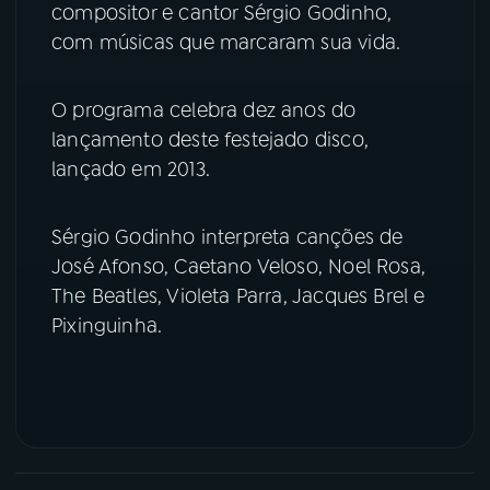
compositor e cantor Sérgio Godinho,
com músicas que marcaram sua vida.
YouTube
Facebook
Instagram
X
O programa celebra dez anos do
lançamento deste festejado disco,
TikTok
lançado em 2013.
Sérgio Godinho interpreta canções de
José Afonso, Caetano Veloso, Noel Rosa,
The Beatles, Violeta Parra, Jacques Brel e
Pixinguinha.