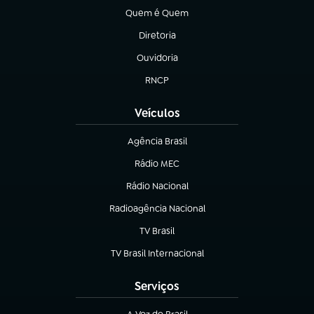
Quem é Quem
(abre em nova aba)
Diretoria
(abre em nova aba)
Ouvidoria
(abre em nova aba)
RNCP
(abre em nova aba)
Veículos
Agência Brasil
(abre em nova aba)
Rádio MEC
(abre em nova aba)
Rádio Nacional
Radioagência Nacional
(abre em nova aba)
TV Brasil
(abre em nova aba)
TV Brasil Internacional
(abre em nova aba)
Serviços