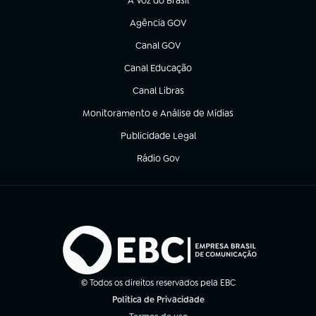
A Voz do Brasil
(abre em nova aba)
Agência GOV
(abre em nova aba)
Canal GOV
(abre em nova aba)
Canal Educação
(abre em nova aba)
Canal Libras
(abre em nova aba)
Monitoramento e Análise de Mídias
(abre em nova aba)
Publicidade Legal
(abre em nova aba)
Rádio Gov
(abre em nova aba)
© Todos os direitos reservados pela EBC
Política de Privacidade
(abre em nova aba)