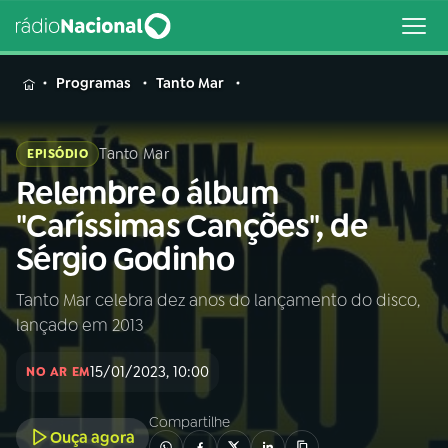
MENU
Programas
Tanto Mar
Tanto Mar
EPISÓDIO
Relembre o álbum
Buscar
na
"Caríssimas Canções", de
Rádio
Buscar
Sérgio Godinho
Nacional
Tanto Mar celebra dez anos do lançamento do disco,
AO VIVO
lançado em 2013
01
INÍCIO
15/01/2023, 10:00
NO AR EM
Compartilhe
02
A RÁDIO
Ouça agora