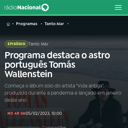
MENU
Programas
Tanto Mar
Tanto Mar
EPISÓDIO
Programa destaca o astro
Buscar
na
português Tomás
Rádio
Buscar
Wallenstein
Nacional
Conheça o álbum solo do artista "Vida antiga",
AO VIVO
produzido durante a pandemia e lançado em janeiro
deste ano
01
INÍCIO
05/02/2023, 10:00
NO AR EM
02
A RÁDIO
Compartilhe