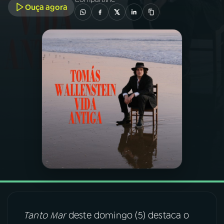
Ouça agora
03
PROGRAMAÇÃO
04
PROGRAMAS
05
PODCASTS
06
VIDEOCASTS
07
ÚLTIMAS
08
FESTIVAL DE MÚSICA
Tanto Mar
deste domingo (5) destaca o
ACOMPANHE A RÁDIO NACIONAL