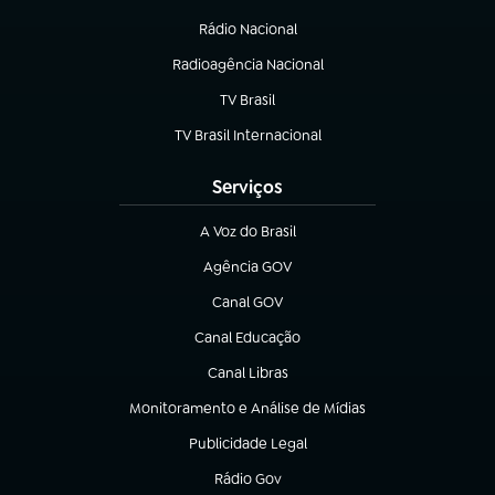
(abre em nova aba)
Rádio Nacional
Radioagência Nacional
(abre em nova aba)
TV Brasil
(abre em nova aba)
TV Brasil Internacional
(abre em nova aba)
Serviços
A Voz do Brasil
(abre em nova aba)
Agência GOV
(abre em nova aba)
Canal GOV
(abre em nova aba)
Canal Educação
(abre em nova aba)
Canal Libras
(abre em nova aba)
Monitoramento e Análise de Mídias
(abre em nova aba)
Publicidade Legal
(abre em nova aba)
Rádio Gov
(abre em nova aba)