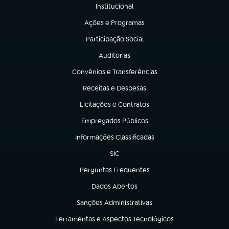
Institucional
(abre em nova aba)
Ações e Programas
(abre em nova aba)
Participação Social
(abre em nova aba)
Auditorias
(abre em nova aba)
Convênios e Transferências
(abre em nova aba)
Receitas e Despesas
(abre em nova aba)
Licitações e Contratos
(abre em nova aba)
Empregados Públicos
(abre em nova aba)
Informações Classificadas
(abre em nova aba)
SIC
(abre em nova aba)
Perguntas Frequentes
(abre em nova aba)
Dados Abertos
(abre em nova aba)
Sanções Administrativas
(abre em nova aba)
Ferramentas e Aspectos Tecnológicos
(abre em nova aba)