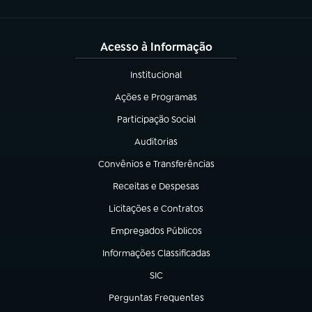
Acesso à Informação
Institucional
(abre em nova aba)
Ações e Programas
(abre em nova aba)
Participação Social
(abre em nova aba)
Auditorias
(abre em nova aba)
Convênios e Transferências
(abre em nova aba)
Receitas e Despesas
(abre em nova aba)
Licitações e Contratos
(abre em nova aba)
Empregados Públicos
(abre em nova aba)
Informações Classificadas
(abre em nova aba)
SIC
(abre em nova aba)
Perguntas Frequentes
(abre em nova aba)