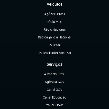
Veículos
Agência Brasil
(abre em nova aba)
Rádio MEC
(abre em nova aba)
Rádio Nacional
Radioagência Nacional
(abre em nova aba)
TV Brasil
(abre em nova aba)
TV Brasil Internacional
(abre em nova aba)
Serviços
A Voz do Brasil
(abre em nova aba)
Agência GOV
(abre em nova aba)
Canal GOV
(abre em nova aba)
Canal Educação
(abre em nova aba)
Canal Libras
(abre em nova aba)