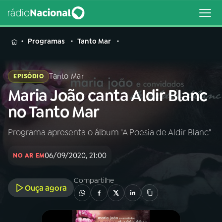
MENU
Programas
Tanto Mar
Tanto Mar
EPISÓDIO
Maria João canta Aldir Blanc
Buscar
na
no Tanto Mar
Rádio
Buscar
Nacional
Programa apresenta o álbum "A Poesia de Aldir Blanc"
AO VIVO
06/09/2020, 21:00
NO AR EM
01
INÍCIO
Compartilhe
Ouça agora
02
A RÁDIO