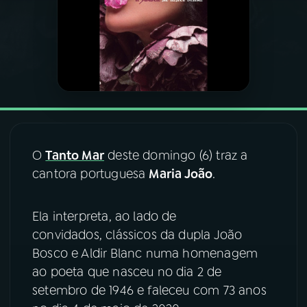
03
PROGRAMAÇÃO
04
PROGRAMAS
05
PODCASTS
O
Tanto Mar
deste domingo (6) traz a
06
VIDEOCASTS
cantora portuguesa
Maria João
.
07
ÚLTIMAS
Ela interpreta, ao lado de
convidados, clássicos da dupla João
Bosco e Aldir Blanc numa homenagem
08
FESTIVAL DE MÚSICA
ao poeta que nasceu no dia 2 de
setembro de 1946 e faleceu com 73 anos
ACOMPANHE A RÁDIO NACIONAL