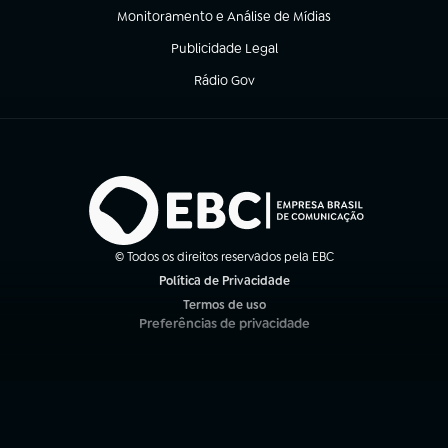
Monitoramento e Análise de Mídias
(abre em nova aba)
Publicidade Legal
(abre em nova aba)
Rádio Gov
(abre em nova aba)
© Todos os direitos reservados pela EBC
Política de Privacidade
(abre em nova aba)
Termos de uso
(abre em nova aba)
Preferências de privacidade