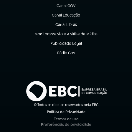
Canal GOV
(abre em nova aba)
Canal Educação
(abre em nova aba)
Canal Libras
(abre em nova aba)
Monitoramento e Análise de Mídias
(abre em nova aba)
Publicidade Legal
(abre em nova aba)
Rádio Gov
(abre em nova aba)
© Todos os direitos reservados pela EBC
Política de Privacidade
(abre em nova aba)
Termos de uso
(abre em nova aba)
Preferências de privacidade