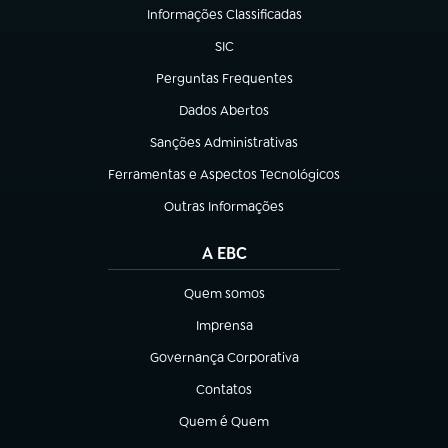
Informações Classificadas
(abre em nova aba)
SIC
(abre em nova aba)
Perguntas Frequentes
(abre em nova aba)
Dados Abertos
(abre em nova aba)
Sanções Administrativas
(abre em nova aba)
Ferramentas e Aspectos Tecnológicos
(abre em nova aba)
Outras Informações
(abre em nova aba)
A EBC
Quem somos
(abre em nova aba)
Imprensa
(abre em nova aba)
Governança Corporativa
(abre em nova aba)
Contatos
(abre em nova aba)
Quem é Quem
(abre em nova aba)