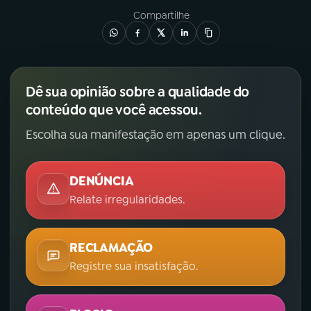
Compartilhe
YouTube
Facebook
Instagram
X
Dê sua opinião sobre a qualidade do
TikTok
conteúdo que você acessou.
Escolha sua manifestação em apenas um clique.
DENÚNCIA
Relate irregularidades.
RECLAMAÇÃO
Registre sua insatisfação.