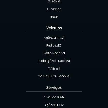
Diretoria
(abre em nova aba)
Ouvidoria
(abre em nova aba)
RNCP
(abre em nova aba)
Veículos
Agência Brasil
(abre em nova aba)
Rádio MEC
(abre em nova aba)
Rádio Nacional
Radioagência Nacional
(abre em nova aba)
TV Brasil
(abre em nova aba)
TV Brasil Internacional
(abre em nova aba)
Serviços
A Voz do Brasil
(abre em nova aba)
Agência GOV
(abre em nova aba)