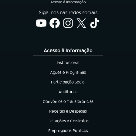
Acesso à Informação
Siga-nos nas redes sociais
Acesso à Informação
Institucional
(abre em nova aba)
Ações e Programas
(abre em nova aba)
Participação Social
(abre em nova aba)
Auditorias
(abre em nova aba)
Convênios e Transferências
(abre em nova aba)
Receitas e Despesas
(abre em nova aba)
Licitações e Contratos
(abre em nova aba)
Empregados Públicos
(abre em nova aba)