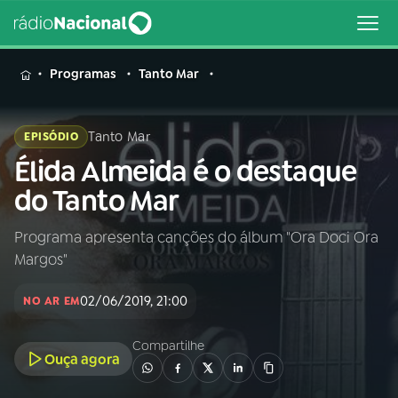
MENU
Programas
Tanto Mar
Tanto Mar
EPISÓDIO
Élida Almeida é o destaque
Buscar
na
do Tanto Mar
Rádio
Buscar
Nacional
Programa apresenta canções do álbum "Ora Doci Ora
Margos"
AO VIVO
02/06/2019, 21:00
NO AR EM
01
INÍCIO
Compartilhe
Ouça agora
02
A RÁDIO