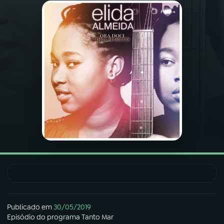
03
PROGRAMAÇÃO
04
PROGRAMAS
05
PODCASTS
06
VIDEOCASTS
07
ÚLTIMAS
08
FESTIVAL DE MÚSICA
Publicado em
30/05/2019
Episódio
do programa
Tanto Mar
ACOMPANHE A RÁDIO NACIONAL