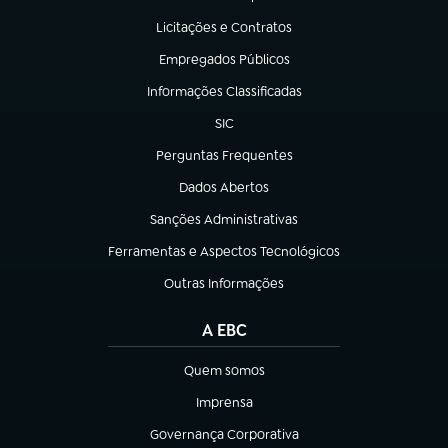
(abre em nova aba)
Licitações e Contratos
(abre em nova aba)
Empregados Públicos
(abre em nova aba)
Informações Classificadas
(abre em nova aba)
SIC
(abre em nova aba)
Perguntas Frequentes
(abre em nova aba)
Dados Abertos
(abre em nova aba)
Sanções Administrativas
(abre em nova aba)
Ferramentas e Aspectos Tecnológicos
(abre em nova aba)
Outras Informações
(abre em nova aba)
A EBC
Quem somos
(abre em nova aba)
Imprensa
(abre em nova aba)
Governança Corporativa
(abre em nova aba)