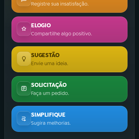
Registre sua insatisfação.
ELOGIO
Compartilhe algo positivo.
SUGESTÃO
Envie uma ideia.
SOLICITAÇÃO
Faça um pedido.
SIMPLIFIQUE
Sugira melhorias.