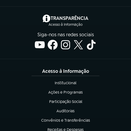
(abre em nova aba)
TRANSPARÊNCIA
Acesso à Informação
Siga-nos nas redes sociais
Acesso à Informação
Institucional
(abre em nova aba)
Ações e Programas
(abre em nova aba)
Participação Social
(abre em nova aba)
Auditorias
(abre em nova aba)
Convênios e Transferências
(abre em nova aba)
Receitas e Despesas