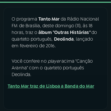
03
PROGRAMAÇÃO
O programa
Tanto Mar
da Rádio Nacional
FM de Brasília, deste domingo (11), às 18
04
PROGRAMAS
horas, traz o
álbum "Outras Histórias"
do
quarteto português,
Deolinda
, lançado
05
PODCASTS
em fevereiro de 2016.
Você confere no
player
acima "Canção
06
VIDEOCASTS
Aranha" com o quarteto português
Deolinda.
07
ÚLTIMAS
Tanto Mar traz de Lisboa a Banda do Mar
08
FESTIVAL DE MÚSICA
ACOMPANHE A RÁDIO NACIONAL