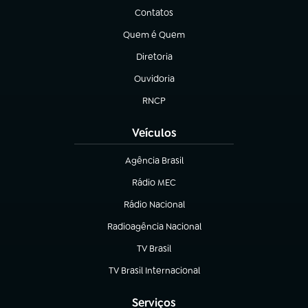
Contatos
(abre em nova aba)
Quem é Quem
(abre em nova aba)
Diretoria
(abre em nova aba)
Ouvidoria
(abre em nova aba)
RNCP
(abre em nova aba)
Veículos
Agência Brasil
(abre em nova aba)
Rádio MEC
(abre em nova aba)
Rádio Nacional
Radioagência Nacional
(abre em nova aba)
TV Brasil
(abre em nova aba)
TV Brasil Internacional
(abre em nova aba)
Serviços