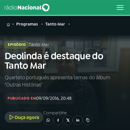
MENU
Programas
Tanto Mar
Tanto Mar
EPISÓDIO
Deolinda é destaque do
Buscar
na
Tanto Mar
Rádio
Buscar
Nacional
Quarteto português apresenta temas do álbum
"Outras Histórias"
AO VIVO
09/09/2016, 20:48
PUBLICADO EM
01
INÍCIO
Compartilhe
Ouça agora
02
A RÁDIO