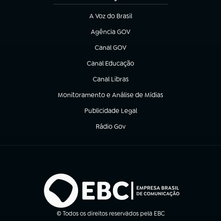
A Voz do Brasil
(abre em nova aba)
Agência GOV
(abre em nova aba)
Canal GOV
(abre em nova aba)
Canal Educação
(abre em nova aba)
Canal Libras
(abre em nova aba)
Monitoramento e Análise de Mídias
(abre em nova aba)
Publicidade Legal
(abre em nova aba)
Rádio Gov
(abre em nova aba)
© Todos os direitos reservados pela EBC