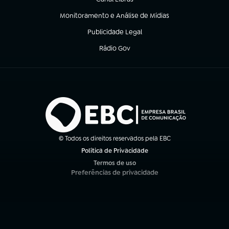
(abre em nova aba)
Monitoramento e Análise de Mídias
(abre em nova aba)
Publicidade Legal
(abre em nova aba)
Rádio Gov
(abre em nova aba)
© Todos os direitos reservados pela EBC
Política de Privacidade
(abre em nova aba)
Termos de uso
(abre em nova aba)
Preferências de privacidade