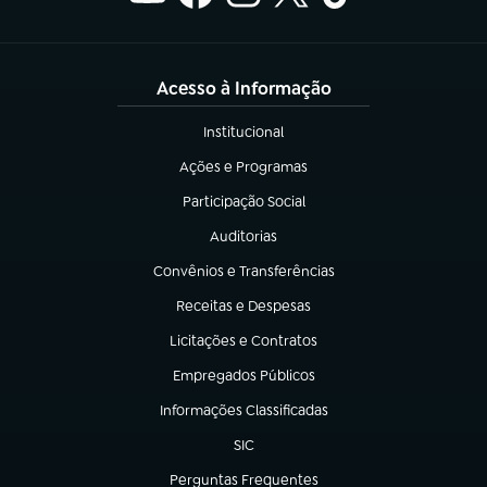
Acesso à Informação
Institucional
(abre em nova aba)
Ações e Programas
(abre em nova aba)
Participação Social
(abre em nova aba)
Auditorias
(abre em nova aba)
Convênios e Transferências
(abre em nova aba)
Receitas e Despesas
(abre em nova aba)
Licitações e Contratos
(abre em nova aba)
Empregados Públicos
(abre em nova aba)
Informações Classificadas
(abre em nova aba)
SIC
(abre em nova aba)
Perguntas Frequentes
(abre em nova aba)