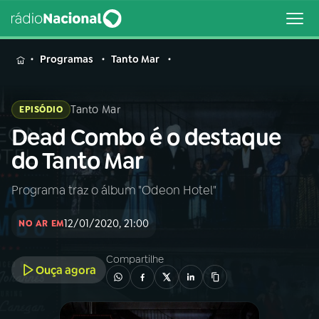
MENU
Programas
Tanto Mar
Tanto Mar
EPISÓDIO
Dead Combo é o destaque
Buscar
na
do Tanto Mar
Rádio
Buscar
Nacional
Programa traz o álbum "Odeon Hotel"
AO VIVO
12/01/2020, 21:00
NO AR EM
01
INÍCIO
Compartilhe
Ouça agora
02
A RÁDIO