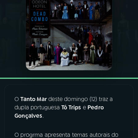
03
PROGRAMAÇÃO
04
PROGRAMAS
05
PODCASTS
06
VIDEOCASTS
07
ÚLTIMAS
O
Tanto Mar
deste domingo (12) traz a
dupla portuguesa
Tó Trips
e
Pedro
Gonçalves
.
08
FESTIVAL DE MÚSICA
O progrma apresenta temas autorais do
ACOMPANHE A RÁDIO NACIONAL