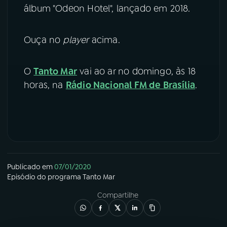
álbum "Odeon Hotel", lançado em 2018.
YouTube
Facebook
Ouça no
player
acima.
Instagram
X
TikTok
O
Tanto Mar
vai ao ar no domingo, às 18
horas, na
Rádio Nacional FM de Brasília
.
Publicado em
07/01/2020
Episódio
do programa
Tanto Mar
Compartilhe