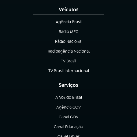
Veículos
Agência Brasil
(abre em nova aba)
Rádio MEC
(abre em nova aba)
Rádio Nacional
Radioagência Nacional
(abre em nova aba)
TV Brasil
(abre em nova aba)
TV Brasil Internacional
(abre em nova aba)
Serviços
A Voz do Brasil
(abre em nova aba)
Agência GOV
(abre em nova aba)
Canal GOV
(abre em nova aba)
Canal Educação
(abre em nova aba)
Canal Libras