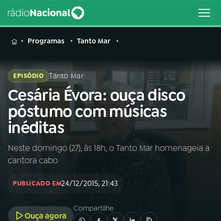
MENU
Programas
Tanto Mar
Tanto Mar
EPISÓDIO
Cesária Évora: ouça disco
Buscar
na
póstumo com músicas
Rádio
Buscar
inéditas
Nacional
Neste domingo (27), às 18h, o Tanto Mar homenageia a
AO VIVO
cantora cabo
01
INÍCIO
24/12/2015, 21:43
PUBLICADO EM
Compartilhe
02
A RÁDIO
Ouça agora