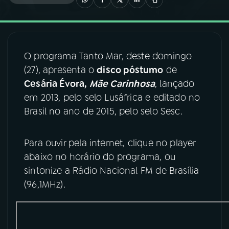
03
PROGRAMAÇÃO
O programa Tanto Mar, deste domingo
04
PROGRAMAS
(27), apresenta o
disco póstumo
de
Cesária Évora,
Mãe Carinhosa
, lançado
05
PODCASTS
em 2013, pelo selo Lusáfrica e editado no
Brasil no ano de 2015, pelo selo Sesc.
06
VIDEOCASTS
Para ouvir pela internet, clique no player
abaixo no horário do programa, ou
07
ÚLTIMAS
sintonize a Rádio Nacional FM de Brasília
(96,1MHz).
08
FESTIVAL DE MÚSICA
ACOMPANHE A RÁDIO NACIONAL