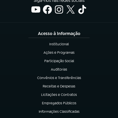
Siga-nos nas redes sociais
Acesso à Informação
Institucional
(abre em nova aba)
Ações e Programas
(abre em nova aba)
Participação Social
(abre em nova aba)
Auditorias
(abre em nova aba)
Convênios e Transferências
(abre em nova aba)
Receitas e Despesas
(abre em nova aba)
Licitações e Contratos
(abre em nova aba)
Empregados Públicos
(abre em nova aba)
Informações Classificadas
(abre em nova aba)