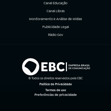
Canal Educação
(abre em nova aba)
Canal Libras
(abre em nova aba)
Monitoramento e Análise de Mídias
(abre em nova aba)
Publicidade Legal
(abre em nova aba)
Rádio Gov
(abre em nova aba)
© Todos os direitos reservados pela EBC
Política de Privacidade
(abre em nova aba)
Termos de uso
(abre em nova aba)
Preferências de privacidade