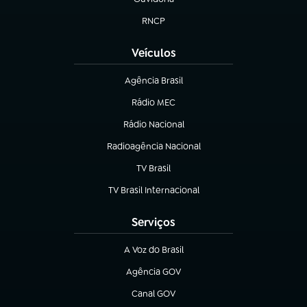
(abre em nova aba)
RNCP
(abre em nova aba)
Veículos
Agência Brasil
(abre em nova aba)
Rádio MEC
(abre em nova aba)
Rádio Nacional
Radioagência Nacional
(abre em nova aba)
TV Brasil
(abre em nova aba)
TV Brasil Internacional
(abre em nova aba)
Serviços
A Voz do Brasil
(abre em nova aba)
Agência GOV
(abre em nova aba)
Canal GOV
(abre em nova aba)