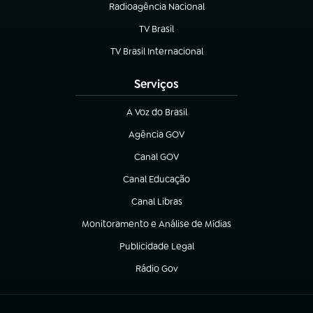
Radioagência Nacional
(abre em nova aba)
TV Brasil
(abre em nova aba)
TV Brasil Internacional
(abre em nova aba)
Serviços
A Voz do Brasil
(abre em nova aba)
Agência GOV
(abre em nova aba)
Canal GOV
(abre em nova aba)
Canal Educação
(abre em nova aba)
Canal Libras
(abre em nova aba)
Monitoramento e Análise de Mídias
(abre em nova aba)
Publicidade Legal
(abre em nova aba)
Rádio Gov
(abre em nova aba)