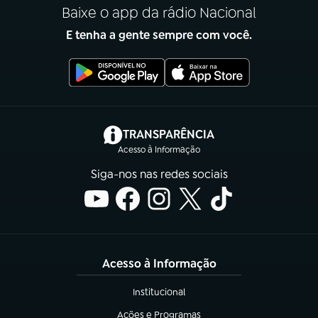
Baixe o app da rádio Nacional
E tenha a gente sempre com você.
(abre em nova aba)
TRANSPARÊNCIA
Acesso à Informação
Siga-nos nas redes sociais
Acesso à Informação
Institucional
(abre em nova aba)
Ações e Programas