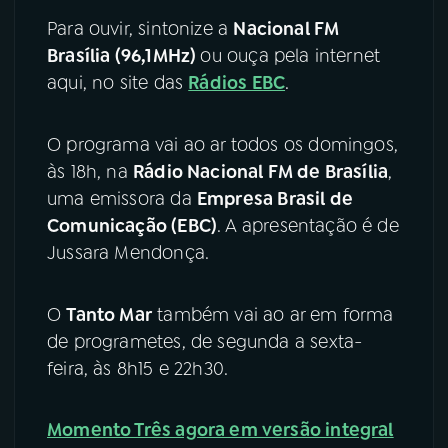
Para ouvir, sintonize a
Nacional FM
YouTube
Facebook
Brasília (96,1MHz)
ou ouça pela internet
aqui, no site das
Rádios EBC
.
Instagram
X
TikTok
O programa vai ao ar todos os domingos,
às 18h, na
Rádio Nacional FM de Brasília
,
uma emissora da
Empresa Brasil de
Comunicação (EBC)
. A apresentação é de
Jussara Mendonça.
O
Tanto Mar
também vai ao ar em forma
de programetes, de segunda a sexta-
feira, às 8h15 e 22h30.
Momento Três agora em versão integral