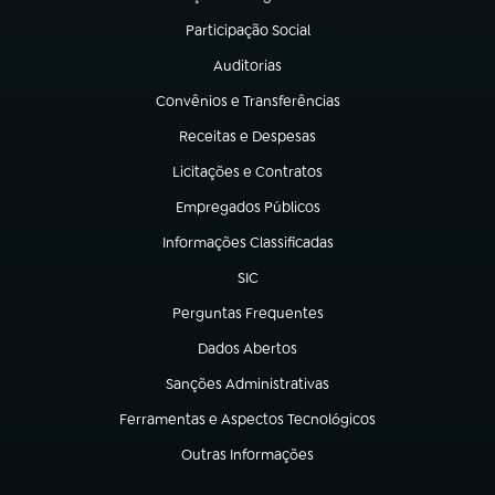
(abre em nova aba)
Participação Social
(abre em nova aba)
Auditorias
(abre em nova aba)
Convênios e Transferências
(abre em nova aba)
Receitas e Despesas
(abre em nova aba)
Licitações e Contratos
(abre em nova aba)
Empregados Públicos
(abre em nova aba)
Informações Classificadas
(abre em nova aba)
SIC
(abre em nova aba)
Perguntas Frequentes
(abre em nova aba)
Dados Abertos
(abre em nova aba)
Sanções Administrativas
(abre em nova aba)
Ferramentas e Aspectos Tecnológicos
(abre em nova aba)
Outras Informações
(abre em nova aba)