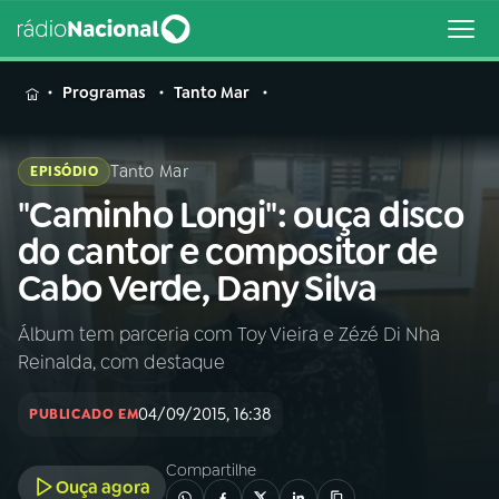
MENU
Programas
Tanto Mar
Tanto Mar
EPISÓDIO
"Caminho Longi": ouça disco
Buscar
na
do cantor e compositor de
Rádio
Buscar
Cabo Verde, Dany Silva
Nacional
Álbum tem parceria com Toy Vieira e Zézé Di Nha
AO VIVO
Reinalda, com destaque
01
INÍCIO
04/09/2015, 16:38
PUBLICADO EM
Compartilhe
02
A RÁDIO
Ouça agora