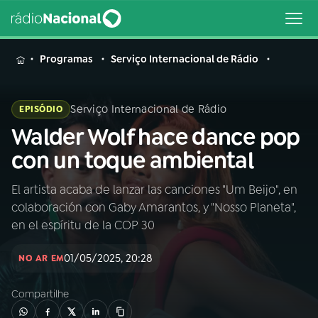
MENU
Programas
Serviço Internacional de Rádio
Serviço Internacional de Rádio
EPISÓDIO
Walder Wolf hace dance pop
Buscar
na
con un toque ambiental
Rádio
Buscar
Nacional
El artista acaba de lanzar las canciones "Um Beijo", en
colaboración con Gaby Amarantos, y "Nosso Planeta",
AO VIVO
en el espíritu de la COP 30
01/05/2025, 20:28
01
INÍCIO
NO AR EM
Compartilhe
02
A RÁDIO