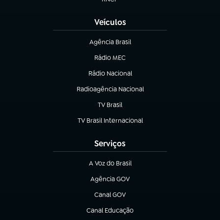
(abre em nova aba)
Veículos
Agência Brasil
(abre em nova aba)
Rádio MEC
(abre em nova aba)
Rádio Nacional
Radioagência Nacional
(abre em nova aba)
TV Brasil
(abre em nova aba)
TV Brasil Internacional
(abre em nova aba)
Serviços
A Voz do Brasil
(abre em nova aba)
Agência GOV
(abre em nova aba)
Canal GOV
(abre em nova aba)
Canal Educação
(abre em nova aba)