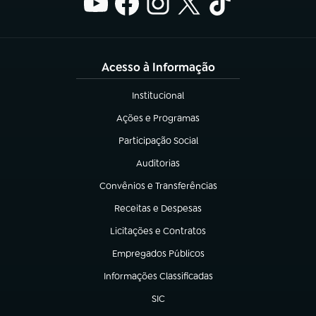
Acesso à Informação
Institucional
(abre em nova aba)
Ações e Programas
(abre em nova aba)
Participação Social
(abre em nova aba)
Auditorias
(abre em nova aba)
Convênios e Transferências
(abre em nova aba)
Receitas e Despesas
(abre em nova aba)
Licitações e Contratos
(abre em nova aba)
Empregados Públicos
(abre em nova aba)
Informações Classificadas
(abre em nova aba)
SIC
(abre em nova aba)