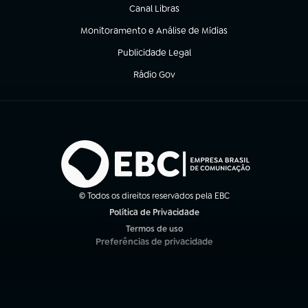
Canal Libras
(abre em nova aba)
Monitoramento e Análise de Mídias
(abre em nova aba)
Publicidade Legal
(abre em nova aba)
Rádio Gov
(abre em nova aba)
© Todos os direitos reservados pela EBC
Política de Privacidade
(abre em nova aba)
Termos de uso
(abre em nova aba)
Preferências de privacidade