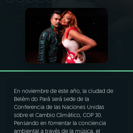
03
PROGRAMAÇÃO
04
PROGRAMAS
05
PODCASTS
06
VIDEOCASTS
En noviembre de este año, la ciudad de
07
ÚLTIMAS
Belém do Pará será sede de la
Conferencia de las Naciones Unidas
08
FESTIVAL DE MÚSICA
sobre el Cambio Climático, COP 30.
Pensando en fomentar la conciencia
ambiental a través de la música, el
ACOMPANHE A RÁDIO NACIONAL