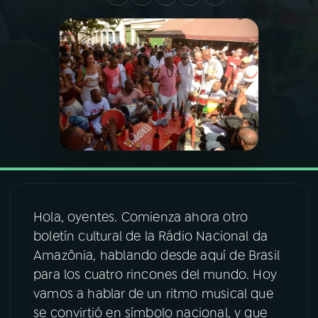
03
PROGRAMAÇÃO
04
PROGRAMAS
05
PODCASTS
06
VIDEOCASTS
Hola, oyentes. Comienza ahora otro
07
ÚLTIMAS
boletín cultural de la Rádio Nacional da
Amazônia, hablando desde aquí de Brasil
08
FESTIVAL DE MÚSICA
para los cuatro rincones del mundo. Hoy
vamos a hablar de un ritmo musical que
se convirtió en símbolo nacional, y que
ACOMPANHE A RÁDIO NACIONAL