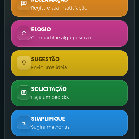
Registre sua insatisfação.
ELOGIO
Compartilhe algo positivo.
SUGESTÃO
Envie uma ideia.
SOLICITAÇÃO
Faça um pedido.
SIMPLIFIQUE
Sugira melhorias.