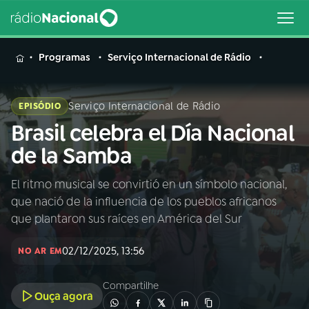
MENU
Programas
Serviço Internacional de Rádio
Serviço Internacional de Rádio
EPISÓDIO
Brasil celebra el Día Nacional
Buscar
na
de la Samba
Rádio
Buscar
Nacional
El ritmo musical se convirtió en un símbolo nacional,
que nació de la influencia de los pueblos africanos
AO VIVO
que plantaron sus raíces en América del Sur
02/12/2025, 13:56
01
INÍCIO
NO AR EM
Compartilhe
Ouça agora
02
A RÁDIO