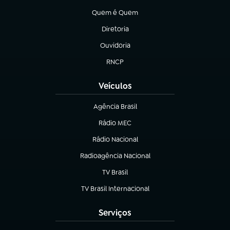
Quem é Quem
(abre em nova aba)
Diretoria
(abre em nova aba)
Ouvidoria
(abre em nova aba)
RNCP
(abre em nova aba)
Veículos
Agência Brasil
(abre em nova aba)
Rádio MEC
(abre em nova aba)
Rádio Nacional
Radioagência Nacional
(abre em nova aba)
TV Brasil
(abre em nova aba)
TV Brasil Internacional
(abre em nova aba)
Serviços