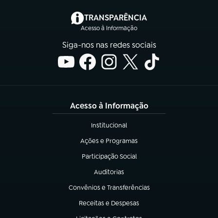
(abre em nova aba)
TRANSPARÊNCIA
Acesso à Informação
Siga-nos nas redes sociais
Acesso à Informação
Institucional
(abre em nova aba)
Ações e Programas
(abre em nova aba)
Participação Social
(abre em nova aba)
Auditorias
(abre em nova aba)
Convênios e Transferências
(abre em nova aba)
Receitas e Despesas
(abre em nova aba)