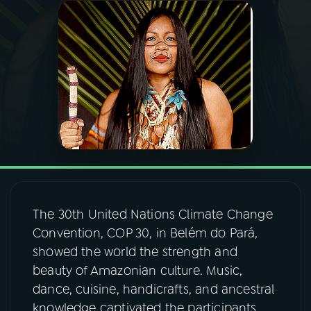
03
PROGRAMAÇÃO
04
PROGRAMAS
05
PODCASTS
06
VIDEOCASTS
The 30th United Nations Climate Change
07
ÚLTIMAS
Convention, COP 30, in Belém do Pará,
showed the world the strength and
08
FESTIVAL DE MÚSICA
beauty of Amazonian culture. Music,
dance, cuisine, handicrafts, and ancestral
knowledge captivated the participants,
ACOMPANHE A RÁDIO NACIONAL