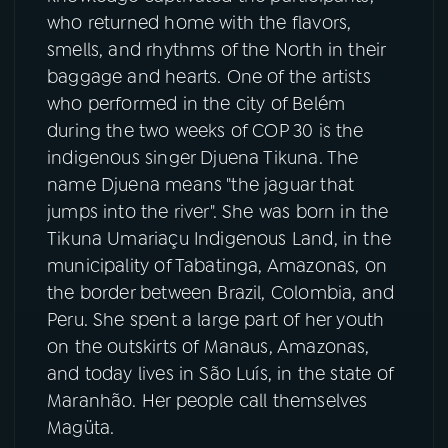
who returned home with the flavors,
YouTube
Facebook
smells, and rhythms of the North in their
baggage and hearts. One of the artists
Instagram
X
who performed in the city of Belém
during the two weeks of COP 30 is the
TikTok
indigenous singer Djuena Tikuna. The
name Djuena means "the jaguar that
jumps into the river". She was born in the
Tikuna Umariaçu Indigenous Land, in the
municipality of Tabatinga, Amazonas, on
the border between Brazil, Colombia, and
Peru. She spent a large part of her youth
on the outskirts of Manaus, Amazonas,
and today lives in São Luís, in the state of
Maranhão. Her people call themselves
Magüta.