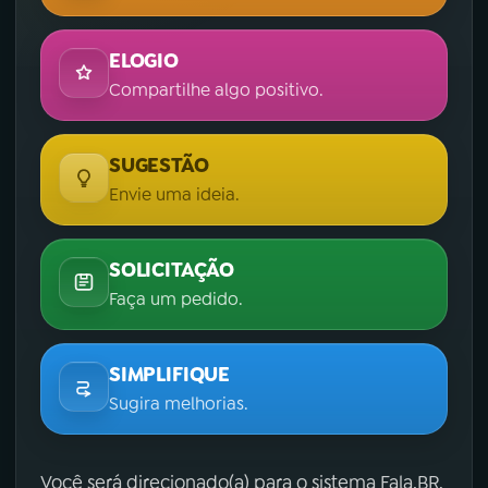
ELOGIO
Compartilhe algo positivo.
SUGESTÃO
Envie uma ideia.
SOLICITAÇÃO
Faça um pedido.
SIMPLIFIQUE
Sugira melhorias.
Você será direcionado(a) para o sistema Fala.BR,