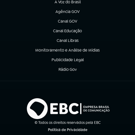
A Voz do Brasil
(abre em nova aba)
Agência GOV
(abre em nova aba)
Canal GOV
(abre em nova aba)
Canal Educação
(abre em nova aba)
Canal Libras
(abre em nova aba)
Monitoramento e Análise de Mídias
(abre em nova aba)
Publicidade Legal
(abre em nova aba)
Rádio Gov
(abre em nova aba)
© Todos os direitos reservados pela EBC
Política de Privacidade
(abre em nova aba)