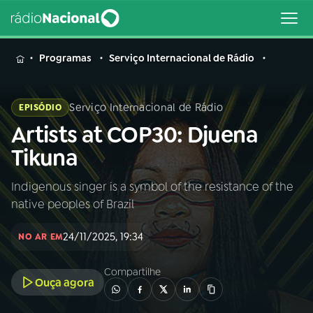
MENU
Programas
Serviço Internacional de Rádio
Serviço Internacional de Rádio
EPISÓDIO
Artists at COP30: Djuena
Buscar
na
Tikuna
Rádio
Buscar
Nacional
Indigenous singer is a symbol of the resistance of the
native peoples of Brazil
AO VIVO
24/11/2025, 19:34
NO AR EM
01
INÍCIO
Compartilhe
Ouça agora
02
A RÁDIO