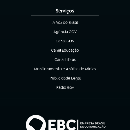
Serviços
A Voz do Brasil
(abre em nova aba)
Agência GOV
(abre em nova aba)
Canal GOV
(abre em nova aba)
Canal Educação
(abre em nova aba)
Canal Libras
(abre em nova aba)
Monitoramento e Análise de Mídias
(abre em nova aba)
Publicidade Legal
(abre em nova aba)
Rádio Gov
(abre em nova aba)