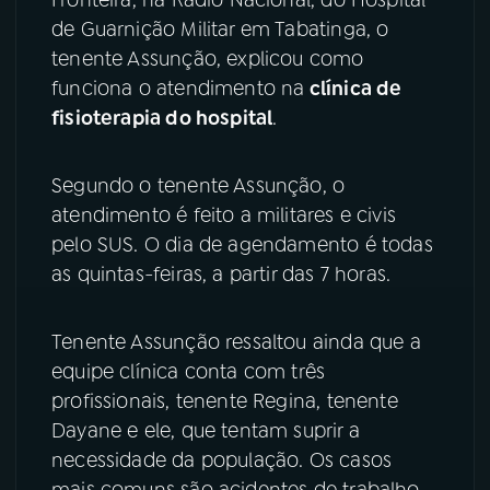
de Guarnição Militar em Tabatinga, o
YouTube
Facebook
tenente Assunção, explicou como
funciona o atendimento na
clínica de
Instagram
X
fisioterapia do hospital
.
TikTok
Segundo o tenente Assunção, o
atendimento é feito a militares e civis
pelo SUS. O dia de agendamento é todas
as quintas-feiras, a partir das 7 horas.
Tenente Assunção ressaltou ainda que a
equipe clínica conta com três
profissionais, tenente Regina, tenente
Dayane e ele, que tentam suprir a
necessidade da população. Os casos
mais comuns são acidentes de trabalho,