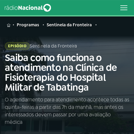
MENU
Programas
Sentinela da Fronteira
Sentinela da Fronteira
EPISÓDIO
Saiba como funciona o
Buscar
na
atendimento na Clínica de
Rádio
Buscar
Fisioterapia do Hospital
Nacional
Militar de Tabatinga
AO VIVO
O agendamento para atendimento acontece todas as
quinta-feiras a partir das 7h da manhã, mas antes os
01
INÍCIO
interessados devem passar por uma avaliação
médica
02
A RÁDIO