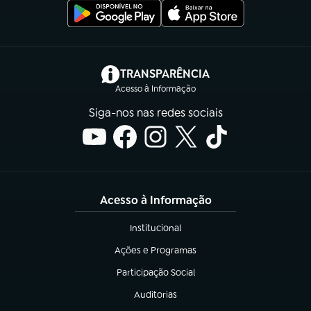
(abre em nova aba)
TRANSPARÊNCIA
Acesso à Informação
Siga-nos nas redes sociais
Acesso à Informação
Institucional
(abre em nova aba)
Ações e Programas
(abre em nova aba)
Participação Social
(abre em nova aba)
Auditorias
(abre em nova aba)