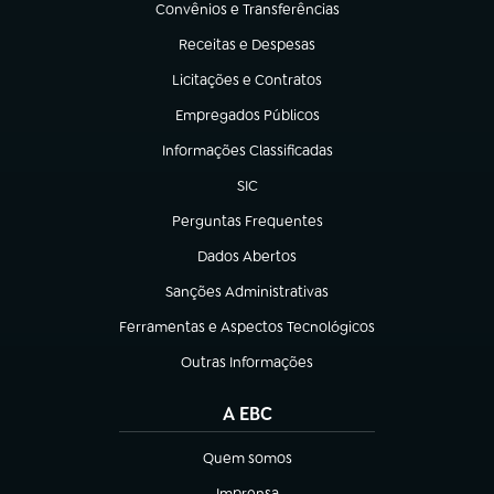
Convênios e Transferências
(abre em nova aba)
Receitas e Despesas
(abre em nova aba)
Licitações e Contratos
(abre em nova aba)
Empregados Públicos
(abre em nova aba)
Informações Classificadas
(abre em nova aba)
SIC
(abre em nova aba)
Perguntas Frequentes
(abre em nova aba)
Dados Abertos
(abre em nova aba)
Sanções Administrativas
(abre em nova aba)
Ferramentas e Aspectos Tecnológicos
(abre em nova aba)
Outras Informações
(abre em nova aba)
A EBC
Quem somos
(abre em nova aba)
Imprensa