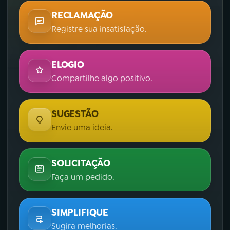
RECLAMAÇÃO
Registre sua insatisfação.
ELOGIO
Compartilhe algo positivo.
SUGESTÃO
Envie uma ideia.
SOLICITAÇÃO
Faça um pedido.
SIMPLIFIQUE
Sugira melhorias.