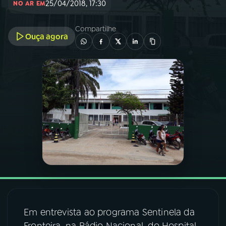
25/04/2018, 17:30
NO AR EM
03
PROGRAMAÇÃO
Compartilhe
Ouça agora
04
PROGRAMAS
05
PODCASTS
06
VIDEOCASTS
07
ÚLTIMAS
08
FESTIVAL DE MÚSICA
Em entrevista ao programa Sentinela da
ACOMPANHE A RÁDIO NACIONAL
Fronteira, na Rádio Nacional, do Hospital