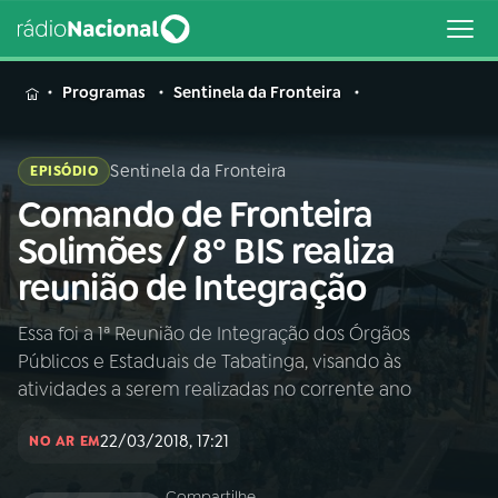
MENU
Programas
Sentinela da Fronteira
Sentinela da Fronteira
EPISÓDIO
Comando de Fronteira
Buscar
na
Solimões / 8º BIS realiza
Rádio
Buscar
reunião de Integração
Nacional
Essa foi a 1ª Reunião de Integração dos Órgãos
AO VIVO
Públicos e Estaduais de Tabatinga, visando às
atividades a serem realizadas no corrente ano
01
INÍCIO
22/03/2018, 17:21
NO AR EM
02
A RÁDIO
Compartilhe