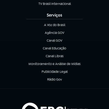
TV Brasil Internacional
(abre em nova aba)
Serviços
A Voz do Brasil
(abre em nova aba)
Agência GOV
(abre em nova aba)
Canal GOV
(abre em nova aba)
Canal Educação
(abre em nova aba)
Canal Libras
(abre em nova aba)
Monitoramento e Análise de Mídias
(abre em nova aba)
Publicidade Legal
(abre em nova aba)
Rádio Gov
(abre em nova aba)