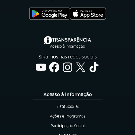
(abre em nova aba)
TRANSPARÊNCIA
Acesso à Informação
Siga-nos nas redes sociais
Acesso à Informação
Institucional
(abre em nova aba)
Ações e Programas
(abre em nova aba)
Participação Social
(abre em nova aba)