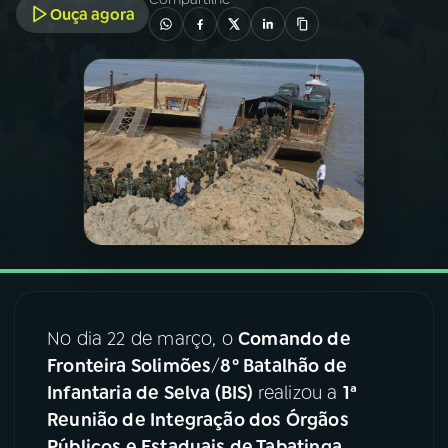
Ouça agora
03
PROGRAMAÇÃO
04
PROGRAMAS
05
PODCASTS
06
VIDEOCASTS
07
ÚLTIMAS
No dia 22 de março, o
Comando de
Fronteira Solimões
/
8º Batalhão de
08
FESTIVAL DE MÚSICA
Infantaria de Selva (BIS)
realizou a
1ª
Reunião de Integração dos Órgãos
ACOMPANHE A RÁDIO NACIONAL
Públicos e Estaduais de Tabatinga
,