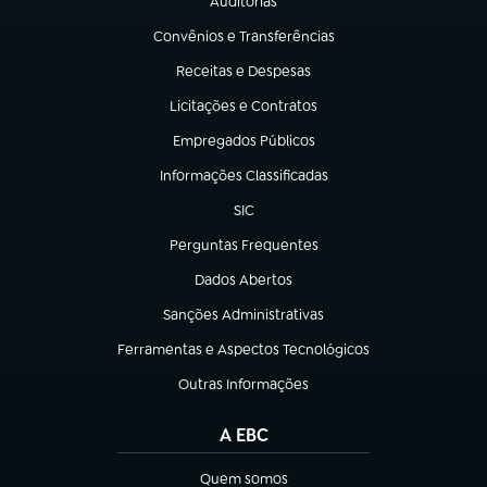
Auditorias
(abre em nova aba)
Convênios e Transferências
(abre em nova aba)
Receitas e Despesas
(abre em nova aba)
Licitações e Contratos
(abre em nova aba)
Empregados Públicos
(abre em nova aba)
Informações Classificadas
(abre em nova aba)
SIC
(abre em nova aba)
Perguntas Frequentes
(abre em nova aba)
Dados Abertos
(abre em nova aba)
Sanções Administrativas
(abre em nova aba)
Ferramentas e Aspectos Tecnológicos
(abre em nova aba)
Outras Informações
(abre em nova aba)
A EBC
Quem somos
(abre em nova aba)