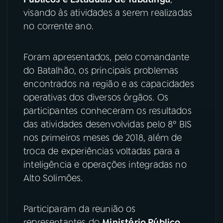
visando às atividades a serem realizadas
YouTube
Facebook
no corrente ano.
Instagram
X
Foram apresentados, pelo comandante
TikTok
do Batalhão, os principais problemas
encontrados na região e as capacidades
operativas dos diversos órgãos. Os
participantes conheceram os resultados
das atividades desenvolvidas pelo 8º BIS
nos primeiros meses de 2018, além de
troca de experiências voltadas para a
inteligência e operações integradas no
Alto Solimões.
Participaram da reunião os
representantes do
Ministério Público