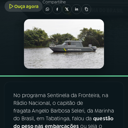
Compartilhe
Ouça agora
03
PROGRAMAÇÃO
04
PROGRAMAS
05
PODCASTS
06
VIDEOCASTS
07
ÚLTIMAS
No programa Sentinela da Fronteira, na
Rádio Nacional, o capitão de
08
FESTIVAL DE MÚSICA
fragata Angelo Barbosa Seleri, da Marinha
do Brasil, em Tabatinga, falou da
questão
do peso nas
embarcações
ou seja o
ACOMPANHE A RÁDIO NACIONAL