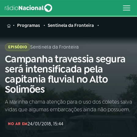
MENU
Programas
Sentinela da Fronteira
Sentinela da Fronteira
EPISÓDIO
Campanha travessia segura
Buscar
na
será intensificada pela
Rádio
Buscar
capitania fluvial no Alto
Nacional
Solimões
AO VIVO
A Marinha chama atenção para o uso dos coletes salva
vidas que algumas embarcações ainda não possuem.
01
INÍCIO
24/01/2018, 15:44
NO AR EM
02
A RÁDIO