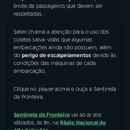
limite de passageiros que devem ser
YouTube
Facebook
respeitadas.
Instagram
X
Seleri chama a atenção para o uso dos
coletes salva-vidas que algumas
TikTok
embarcações ainda não possuem, além
do
perigo de escalpelamentos
devido às
condições das máquinas de cada
embarcação.
Clique no
player
acima e ouça a Sentinela
da Fronteira.
Sentinela da Fronteira
vai ao ar aos
sábados, às 8h, na
Rádio Nacional do