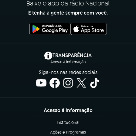
Baixe o app da rádio Nacional
E tenha a gente sempre com você.
(abre em nova aba)
TRANSPARÊNCIA
Acesso à Informação
Siga-nos nas redes sociais
Acesso à Informação
Institucional
(abre em nova aba)
Ações e Programas
(abre em nova aba)