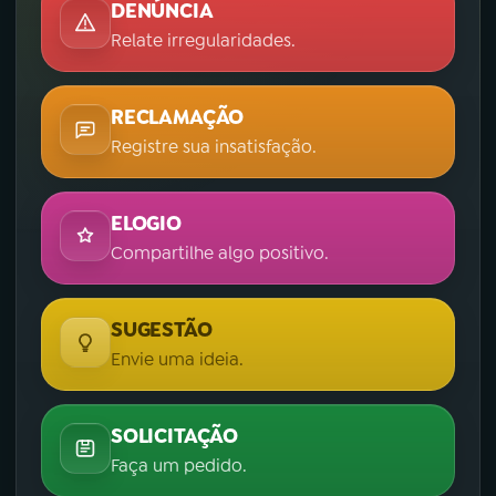
DENÚNCIA
Relate irregularidades.
RECLAMAÇÃO
Registre sua insatisfação.
ELOGIO
Compartilhe algo positivo.
SUGESTÃO
Envie uma ideia.
SOLICITAÇÃO
Faça um pedido.