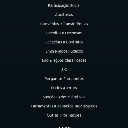
Participação Social
(abre em nova aba)
Auditorias
(abre em nova aba)
Convênios e Transferências
(abre em nova aba)
Receitas e Despesas
(abre em nova aba)
Licitações e Contratos
(abre em nova aba)
Empregados Públicos
(abre em nova aba)
Informações Classificadas
(abre em nova aba)
SIC
(abre em nova aba)
Perguntas Frequentes
(abre em nova aba)
Dados Abertos
(abre em nova aba)
Sanções Administrativas
(abre em nova aba)
Ferramentas e Aspectos Tecnológicos
(abre em nova aba)
Outras Informações
(abre em nova aba)