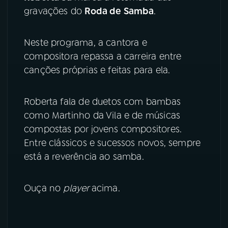
gravações do
Roda de Samba
.
YouTube
Facebook
Neste programa, a cantora e
Instagram
X
compositora repassa a carreira entre
canções próprias e feitas para ela.
TikTok
Roberta fala de duetos com bambas
como Martinho da Vila e de músicas
compostas por jovens compositores.
Entre clássicos e sucessos novos, sempre
está a reverência ao samba.
Ouça no
player
acima.