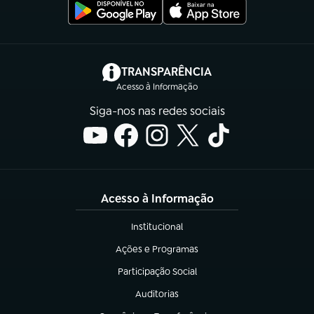
(abre em nova aba)
TRANSPARÊNCIA
Acesso à Informação
Siga-nos nas redes sociais
Acesso à Informação
Institucional
(abre em nova aba)
Ações e Programas
(abre em nova aba)
Participação Social
(abre em nova aba)
Auditorias
(abre em nova aba)