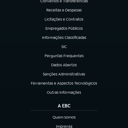
Convênios e Transferências
(abre em nova aba)
Receitas e Despesas
(abre em nova aba)
Licitações e Contratos
(abre em nova aba)
Empregados Públicos
(abre em nova aba)
Informações Classificadas
(abre em nova aba)
SIC
(abre em nova aba)
Perguntas Frequentes
(abre em nova aba)
Dados Abertos
(abre em nova aba)
Sanções Administrativas
(abre em nova aba)
Ferramentas e Aspectos Tecnológicos
(abre em nova aba)
Outras Informações
(abre em nova aba)
A EBC
Quem somos
(abre em nova aba)
Imprensa