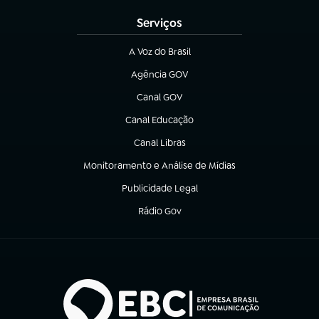
Serviços
A Voz do Brasil
(abre em nova aba)
Agência GOV
(abre em nova aba)
Canal GOV
(abre em nova aba)
Canal Educação
(abre em nova aba)
Canal Libras
(abre em nova aba)
Monitoramento e Análise de Mídias
(abre em nova aba)
Publicidade Legal
(abre em nova aba)
Rádio Gov
(abre em nova aba)