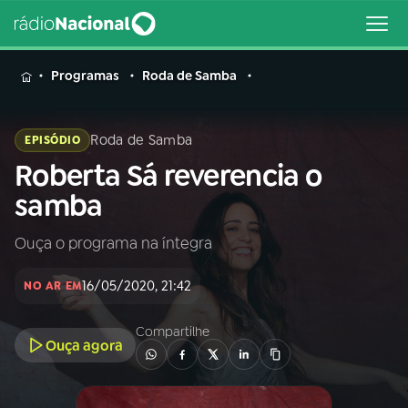
MENU
Programas
Roda de Samba
Roda de Samba
EPISÓDIO
Roberta Sá reverencia o
Buscar
na
samba
Rádio
Buscar
Nacional
Ouça o programa na íntegra
AO VIVO
16/05/2020, 21:42
NO AR EM
01
INÍCIO
Compartilhe
Ouça agora
02
A RÁDIO