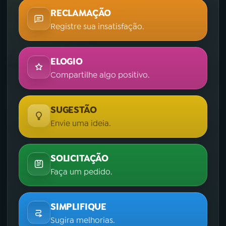
RECLAMAÇÃO
Registre sua insatisfação.
ELOGIO
Compartilhe algo positivo.
SUGESTÃO
Envie uma ideia.
SOLICITAÇÃO
Faça um pedido.
SIMPLIFIQUE
Sugira melhorias.