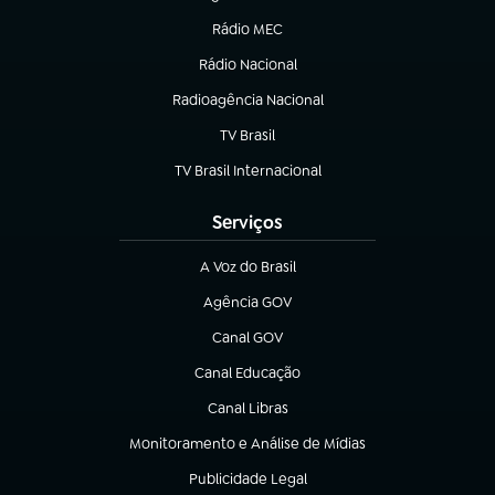
(abre em nova aba)
Rádio MEC
(abre em nova aba)
Rádio Nacional
Radioagência Nacional
(abre em nova aba)
TV Brasil
(abre em nova aba)
TV Brasil Internacional
(abre em nova aba)
Serviços
A Voz do Brasil
(abre em nova aba)
Agência GOV
(abre em nova aba)
Canal GOV
(abre em nova aba)
Canal Educação
(abre em nova aba)
Canal Libras
(abre em nova aba)
Monitoramento e Análise de Mídias
(abre em nova aba)
Publicidade Legal
(abre em nova aba)