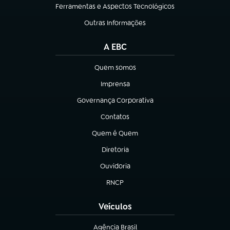
Ferramentas e Aspectos Tecnológicos
(abre em nova aba)
Outras Informações
(abre em nova aba)
A EBC
Quem somos
(abre em nova aba)
Imprensa
(abre em nova aba)
Governança Corporativa
(abre em nova aba)
Contatos
(abre em nova aba)
Quem é Quem
(abre em nova aba)
Diretoria
(abre em nova aba)
Ouvidoria
(abre em nova aba)
RNCP
(abre em nova aba)
Veículos
Agência Brasil