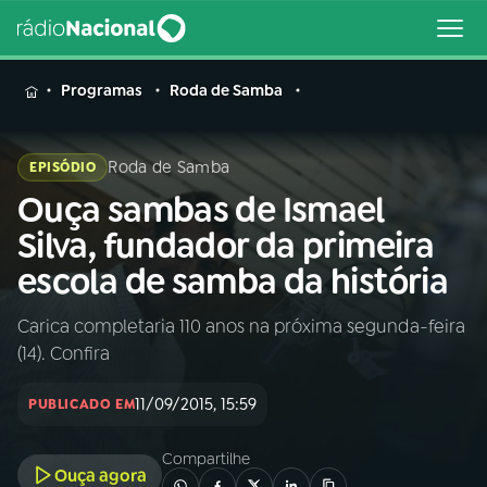
MENU
Programas
Roda de Samba
Roda de Samba
EPISÓDIO
Ouça sambas de Ismael
Buscar
na
Silva, fundador da primeira
Rádio
Buscar
escola de samba da história
Nacional
Carica completaria 110 anos na próxima segunda-feira
AO VIVO
(14). Confira
01
INÍCIO
11/09/2015, 15:59
PUBLICADO EM
Compartilhe
02
A RÁDIO
Ouça agora