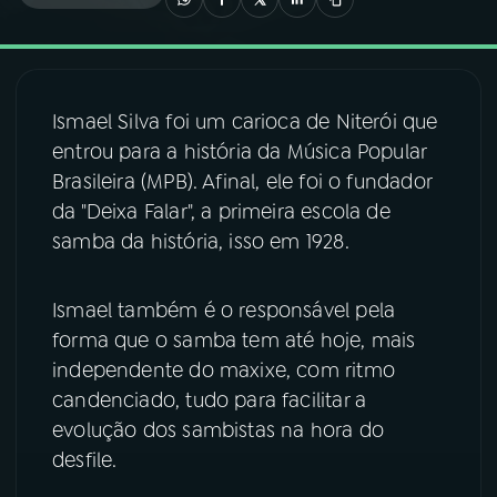
03
PROGRAMAÇÃO
Ismael Silva foi um carioca de Niterói que
04
PROGRAMAS
entrou para a história da Música Popular
Brasileira (MPB). Afinal, ele foi o fundador
05
PODCASTS
da "Deixa Falar", a primeira escola de
samba da história, isso em 1928.
06
VIDEOCASTS
Ismael também é o responsável pela
forma que o samba tem até hoje, mais
07
ÚLTIMAS
independente do maxixe, com ritmo
candenciado, tudo para facilitar a
08
FESTIVAL DE MÚSICA
evolução dos sambistas na hora do
desfile.
ACOMPANHE A RÁDIO NACIONAL