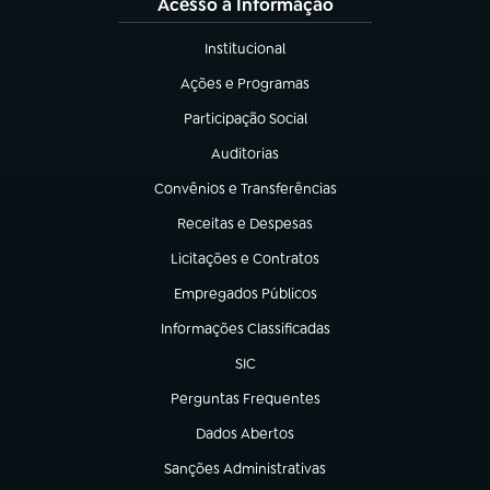
Acesso à Informação
Institucional
(abre em nova aba)
Ações e Programas
(abre em nova aba)
Participação Social
(abre em nova aba)
Auditorias
(abre em nova aba)
Convênios e Transferências
(abre em nova aba)
Receitas e Despesas
(abre em nova aba)
Licitações e Contratos
(abre em nova aba)
Empregados Públicos
(abre em nova aba)
Informações Classificadas
(abre em nova aba)
SIC
(abre em nova aba)
Perguntas Frequentes
(abre em nova aba)
Dados Abertos
(abre em nova aba)
Sanções Administrativas
(abre em nova aba)