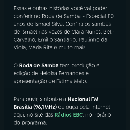
Essas e outras histórias você vai poder
YouTube
Facebook
conferir no Roda de Samba - Especial 110
anos de Ismael Silva. Confira os sambas
Instagram
X
de Ismael nas vozes de Clara Nunes, Beth
Carvalho, Emílio Santiago, Paulinho da
TikTok
Viola, Maria Rita e muito mais.
O
Roda de Samba
tem produção e
edição de Heloisa Fernandes e
apresentação de Fátima Melo.
Para ouvir, sintonize a
Nacional FM
Brasília (96,1MHz)
ou ouça pela internet
aqui, no site das
Rádios EBC
, no horário
do programa.