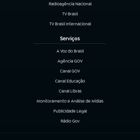
Radioagência Nacional
(abre em nova aba)
TV Brasil
(abre em nova aba)
TV Brasil Internacional
(abre em nova aba)
Serviços
A Voz do Brasil
(abre em nova aba)
Agência GOV
(abre em nova aba)
Canal GOV
(abre em nova aba)
Canal Educação
(abre em nova aba)
Canal Libras
(abre em nova aba)
Monitoramento e Análise de Mídias
(abre em nova aba)
Publicidade Legal
(abre em nova aba)
Rádio Gov
(abre em nova aba)