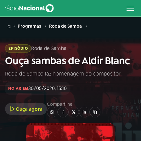
MENU
Programas
Roda de Samba
Roda de Samba
EPISÓDIO
Ouça sambas de Aldir Blanc
Buscar
na
Rádio
Roda de Samba faz homenagem ao compositor
Buscar
Nacional
30/05/2020, 15:10
NO AR EM
AO VIVO
Compartilhe
Ouça agora
01
INÍCIO
02
A RÁDIO