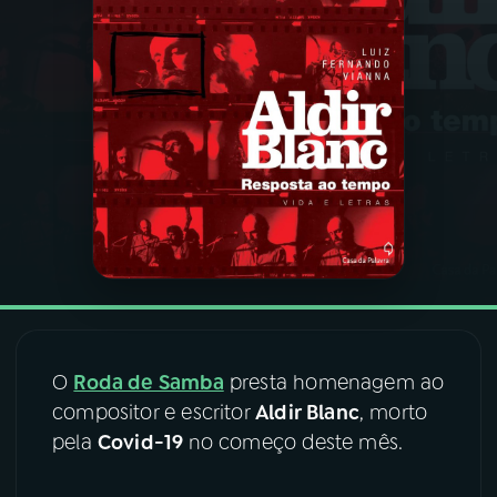
03
PROGRAMAÇÃO
04
PROGRAMAS
05
PODCASTS
06
VIDEOCASTS
07
ÚLTIMAS
O
Roda de Samba
presta homenagem ao
compositor e escritor
Aldir Blanc
, morto
08
FESTIVAL DE MÚSICA
pela
Covid-19
no começo deste mês.
ACOMPANHE A RÁDIO NACIONAL