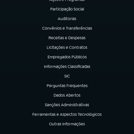
(abre em nova aba)
Participação Social
(abre em nova aba)
Auditorias
(abre em nova aba)
Convênios e Transferências
(abre em nova aba)
Receitas e Despesas
(abre em nova aba)
Licitações e Contratos
(abre em nova aba)
Empregados Públicos
(abre em nova aba)
Informações Classificadas
(abre em nova aba)
SIC
(abre em nova aba)
Perguntas Frequentes
(abre em nova aba)
Dados Abertos
(abre em nova aba)
Sanções Administrativas
(abre em nova aba)
Ferramentas e Aspectos Tecnológicos
(abre em nova aba)
Outras Informações
(abre em nova aba)