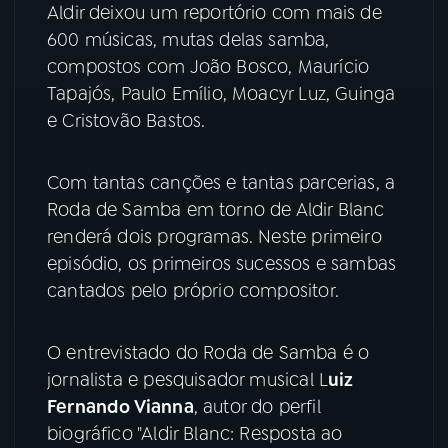
Aldir deixou um reportório com mais de
600 músicas, mutas delas samba,
YouTube
Facebook
compostos com João Bosco, Maurício
Instagram
X
Tapajós, Paulo Emílio, Moacyr Luz, Guinga
e Cristovão Bastos.
TikTok
Com tantas canções e tantas parcerias, a
Roda de Samba em torno de Aldir Blanc
renderá dois programas. Neste primeiro
episódio, os primeiros sucessos e sambas
cantados pelo próprio compositor.
O entrevistado do Roda de Samba é o
jornalista e pesquisador musical L
uiz
Fernando Vianna
, autor do perfil
biográfico "Aldir Blanc: Resposta ao