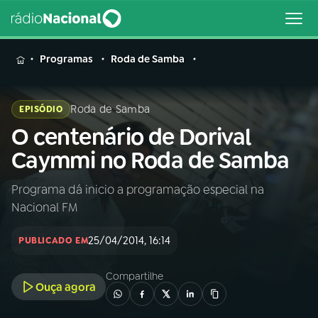
MENU
Programas
Roda de Samba
Roda de Samba
EPISÓDIO
O centenário de Dorival
Buscar
na
Caymmi no Roda de Samba
Rádio
Buscar
Nacional
Programa dá inicio a programação especial na
Nacional FM
AO VIVO
25/04/2014, 16:14
PUBLICADO EM
01
INÍCIO
Compartilhe
Ouça agora
02
A RÁDIO