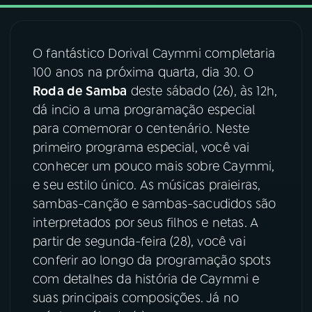
03
PROGRAMAÇÃO
O fantástico Dorival Caymmi completaria
100 anos na próxima quarta, dia 30. O
04
PROGRAMAS
Roda de Samba
deste sábado (26), às 12h,
dá incio a uma programação especial
05
PODCASTS
para comemorar o centenário. Neste
primeiro programa especial, você vai
conhecer um pouco mais sobre Caymmi,
06
VIDEOCASTS
e seu estilo único. As músicas praieiras,
sambas-canção e sambas-sacudidos são
07
ÚLTIMAS
interpretados por seus filhos e netas. A
partir de segunda-feira (28), você vai
conferir ao longo da programação spots
08
FESTIVAL DE MÚSICA
com detalhes da história de Caymmi e
suas principais composições. Já no
ACOMPANHE A RÁDIO NACIONAL