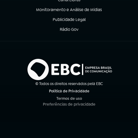
(abre em nova aba)
Monitoramento e Análise de Mídias
(abre em nova aba)
Publicidade Legal
(abre em nova aba)
Rádio Gov
(abre em nova aba)
© Todos os direitos reservados pela EBC
Política de Privacidade
(abre em nova aba)
Termos de uso
(abre em nova aba)
Preferências de privacidade