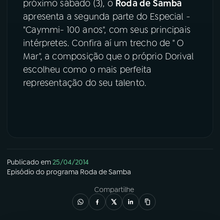
próximo sábado (3), o
Roda de Samba
apresenta a segunda parte do Especial -
YouTube
Facebook
"Caymmi- 100 anos", com seus principais
intérpretes. Confira aí um trecho de " O
Instagram
X
Mar", a composição que o próprio Dorival
TikTok
escolheu como o mais perfeita
representação do seu talento.
Publicado em
25/04/2014
Episódio
do programa
Roda de Samba
Compartilhe