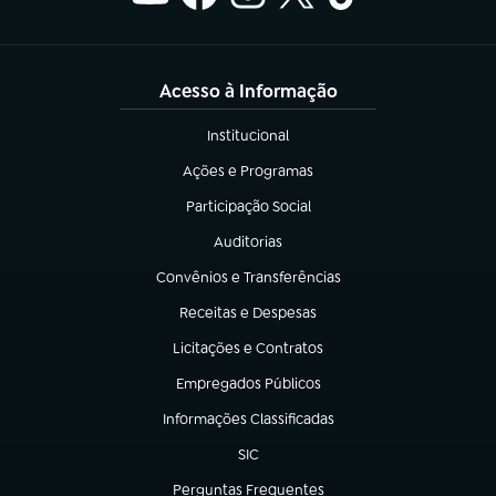
Acesso à Informação
Institucional
(abre em nova aba)
Ações e Programas
(abre em nova aba)
Participação Social
(abre em nova aba)
Auditorias
(abre em nova aba)
Convênios e Transferências
(abre em nova aba)
Receitas e Despesas
(abre em nova aba)
Licitações e Contratos
(abre em nova aba)
Empregados Públicos
(abre em nova aba)
Informações Classificadas
(abre em nova aba)
SIC
(abre em nova aba)
Perguntas Frequentes