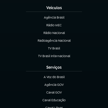
Veículos
Agência Brasil
(abre em nova aba)
Rádio MEC
(abre em nova aba)
Rádio Nacional
Radioagência Nacional
(abre em nova aba)
TV Brasil
(abre em nova aba)
TV Brasil Internacional
(abre em nova aba)
Serviços
A Voz do Brasil
(abre em nova aba)
Agência GOV
(abre em nova aba)
Canal GOV
(abre em nova aba)
Canal Educação
(abre em nova aba)
Canal Libras