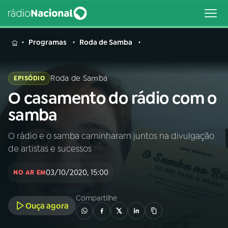
MENU
Programas
Roda de Samba
Roda de Samba
EPISÓDIO
O casamento do rádio com o
Buscar
na
samba
Rádio
Buscar
Nacional
O rádio e o samba caminharam juntos na divulgação
de artistas e sucessos
AO VIVO
03/10/2020, 15:00
NO AR EM
01
INÍCIO
Compartilhe
Ouça agora
02
A RÁDIO