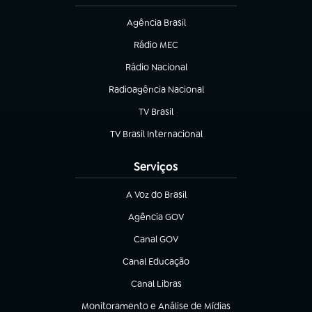
Agência Brasil
(abre em nova aba)
Rádio MEC
(abre em nova aba)
Rádio Nacional
Radioagência Nacional
(abre em nova aba)
TV Brasil
(abre em nova aba)
TV Brasil Internacional
(abre em nova aba)
Serviços
A Voz do Brasil
(abre em nova aba)
Agência GOV
(abre em nova aba)
Canal GOV
(abre em nova aba)
Canal Educação
(abre em nova aba)
Canal Libras
(abre em nova aba)
Monitoramento e Análise de Mídias
(abre em nova aba)