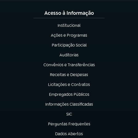
Acesso à Informação
Institucional
(abre em nova aba)
Ações e Programas
(abre em nova aba)
Participação Social
(abre em nova aba)
Auditorias
(abre em nova aba)
Convênios e Transferências
(abre em nova aba)
Receitas e Despesas
(abre em nova aba)
Licitações e Contratos
(abre em nova aba)
Empregados Públicos
(abre em nova aba)
Informações Classificadas
(abre em nova aba)
SIC
(abre em nova aba)
Perguntas Frequentes
(abre em nova aba)
Dados Abertos
(abre em nova aba)