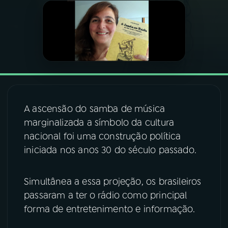
03
PROGRAMAÇÃO
04
PROGRAMAS
05
PODCASTS
A ascensão do samba de música
marginalizada a símbolo da cultura
06
VIDEOCASTS
nacional foi uma construção política
iniciada nos anos 30 do século passado.
07
ÚLTIMAS
Simultânea a essa projeção, os brasileiros
08
FESTIVAL DE MÚSICA
passaram a ter o rádio como principal
forma de entretenimento e informação.
ACOMPANHE A RÁDIO NACIONAL