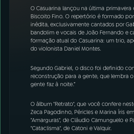
07
ÚLTIMAS
O Casuarina lançou na última primavera o
Biscoito Fino. O repertório é formado p
08
FESTIVAL DE MÚSICA
inédita, exclusivamente cantados por G
bandolim e vocais de João Fernando e cav
formação atual do Casuarina: um trio, apó
ACOMPANHE A RÁDIO NACIONAL
do violonista Daniel Montes.
YouTube
Facebook
Segundo Gabriel, o disco foi definido 
Instagram
X
reconstrução para a gente, que lembra o
TikTok
gente faz à noite.”
O álbum "Retrato", que você confere nes
Zeca Pagodinho, Péricles e Marina Íris 
"Amarguras", de Cláudio Camunguelo e 
"Cataclisma", de Catoni e Valquir.