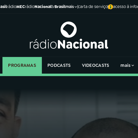
asil
rádio
MEC
rádio
Nacional
tv
Brasil
carta de serviço
acesso à inf
mais
PROGRAMAS
PODCASTS
VIDEOCASTS
mais