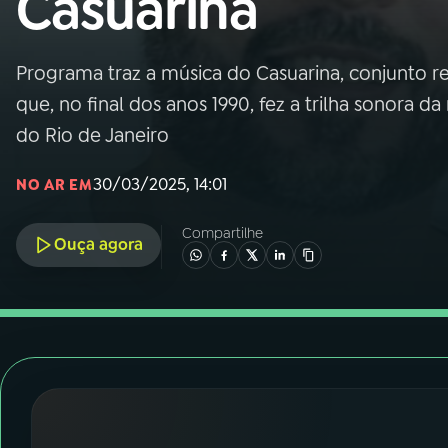
Casuarina
Nacional
01
INÍCIO
Programa traz a música do Casuarina, conjunto 
que, no final dos anos 1990, fez a trilha sonora da
02
A RÁDIO
do Rio de Janeiro
30/03/2025, 14:01
NO AR EM
03
PROGRAMAÇÃO
Compartilhe
Ouça agora
04
PROGRAMAS
05
PODCASTS
06
VIDEOCASTS