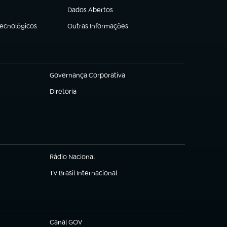
Dados Abertos
(abre em nova aba)
Tecnológicos
Outras Informações
(abre em nova aba)
Governança Corporativa
(abre em nova aba)
Diretoria
(abre em nova aba)
Rádio Nacional
TV Brasil Internacional
(abre em nova aba)
Canal GOV
(abre em nova aba)