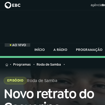
agência
Br
AO VIVO
INÍCIO
A RÁDIO
PROGRAMAÇÃO
MENU
Programas
Roda de Samba
Buscar
na
Roda de Samba
EPISÓDIO
Rádio
Buscar
Nacional
Novo retrato do
Buscar
na
Rádio
AO VIVO