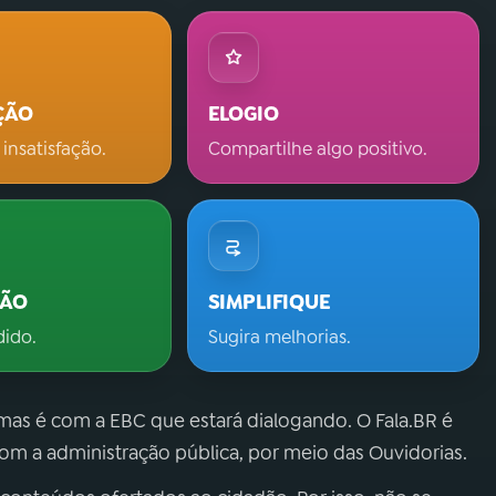
ÇÃO
ELOGIO
 insatisfação.
Compartilhe algo positivo.
ÇÃO
SIMPLIFIQUE
dido.
Sugira melhorias.
 mas é com a EBC que estará dialogando. O Fala.BR é
m a administração pública, por meio das Ouvidorias.