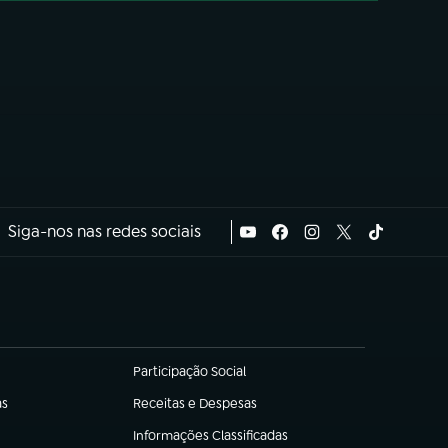
Siga-nos nas redes sociais
Participação Social
(abre em nova aba)
as
Receitas e Despesas
(abre em nova aba)
Informações Classificadas
(abre em nova aba)