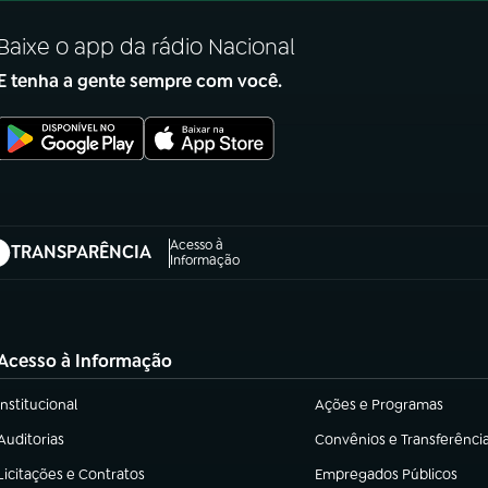
Baixe o app da rádio Nacional
E tenha a gente sempre com você.
Acesso à
TRANSPARÊNCIA
abre em nova aba)
Informação
Acesso à Informação
Institucional
Ações e Programas
(abre em nova aba)
(abre em nova aba)
Auditorias
Convênios e Transferênci
(abre em nova aba)
(abre em nova aba)
Licitações e Contratos
Empregados Públicos
(abre em nova aba)
(abre em nova aba)