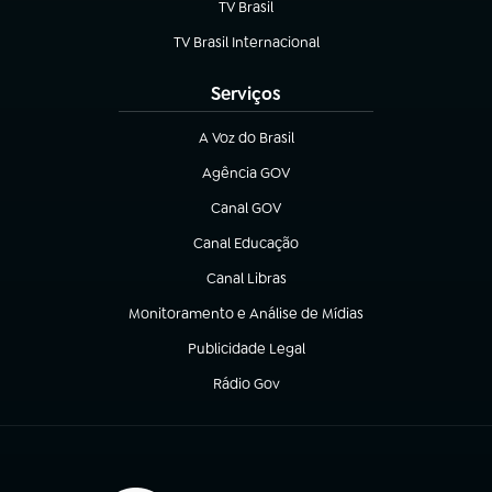
TV Brasil
(abre em nova aba)
TV Brasil Internacional
(abre em nova aba)
Serviços
A Voz do Brasil
(abre em nova aba)
Agência GOV
(abre em nova aba)
Canal GOV
(abre em nova aba)
Canal Educação
(abre em nova aba)
Canal Libras
(abre em nova aba)
Monitoramento e Análise de Mídias
(abre em nova aba)
Publicidade Legal
(abre em nova aba)
Rádio Gov
(abre em nova aba)