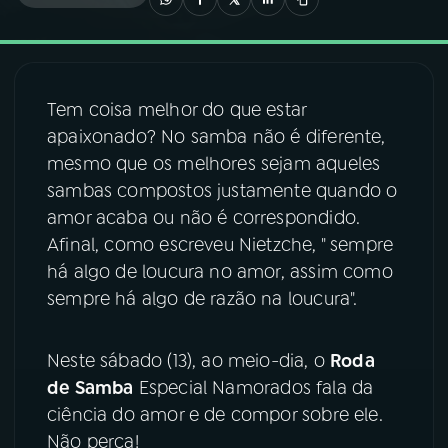
03
PROGRAMAÇÃO
Tem coisa melhor do que estar
04
PROGRAMAS
apaixonado? No samba não é diferente,
mesmo que os melhores sejam aqueles
05
PODCASTS
sambas compostos justamente quando o
amor acaba ou não é correspondido.
Afinal, como escreveu Nietzche, " sempre
06
VIDEOCASTS
há algo de loucura no amor, assim como
sempre há algo de razão na loucura".
07
ÚLTIMAS
Neste sábado (13), ao meio-dia, o
Roda
08
FESTIVAL DE MÚSICA
de Samba
Especial Namorados fala da
ciência do amor e de compor sobre ele.
Não perca!
ACOMPANHE A RÁDIO NACIONAL