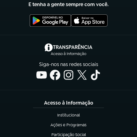
E tenha a gente sempre com você.
(abre em nova aba)
TRANSPARÊNCIA
Acesso à Informação
Siga-nos nas redes sociais
Acesso à Informação
Institucional
(abre em nova aba)
Ações e Programas
(abre em nova aba)
Participação Social
(abre em nova aba)