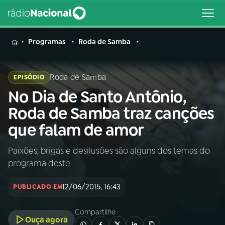
MENU
Programas
Roda de Samba
Roda de Samba
EPISÓDIO
No Dia de Santo Antônio,
Buscar
na
Roda de Samba traz canções
Rádio
Buscar
que falam de amor
Nacional
Paixões, brigas e desilusões são alguns dos temas do
AO VIVO
programa deste
01
INÍCIO
12/06/2015, 16:43
PUBLICADO EM
Compartilhe
02
A RÁDIO
Ouça agora