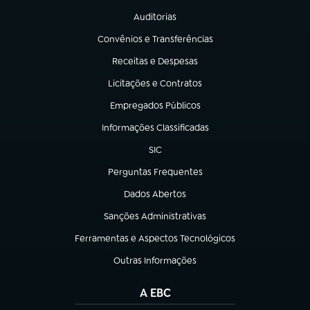
Auditorias
(abre em nova aba)
Convênios e Transferências
(abre em nova aba)
Receitas e Despesas
(abre em nova aba)
Licitações e Contratos
(abre em nova aba)
Empregados Públicos
(abre em nova aba)
Informações Classificadas
(abre em nova aba)
SIC
(abre em nova aba)
Perguntas Frequentes
(abre em nova aba)
Dados Abertos
(abre em nova aba)
Sanções Administrativas
(abre em nova aba)
Ferramentas e Aspectos Tecnológicos
(abre em nova aba)
Outras Informações
(abre em nova aba)
A EBC