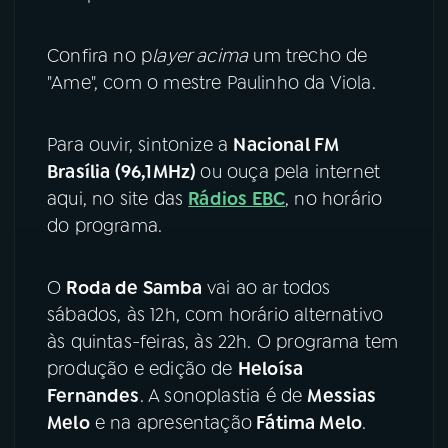
YouTube
Facebook
Confira no p
layer acima
um trecho de
"Ame", com o mestre Paulinho da Viola.
Instagram
X
TikTok
Para ouvir, sintonize a
Nacional FM
Brasília (96,1MHz)
ou ouça pela internet
aqui, no site das
Rádios EBC
, no horário
do programa.
O
Roda de Samba
vai ao ar todos
sábados, às 12h, com horário alternativo
às quintas-feiras, às 22h. O programa tem
produção e edição de
Heloísa
Fernandes
. A sonoplastia é de
Messias
Melo
e na apresentação
Fátima Melo
.