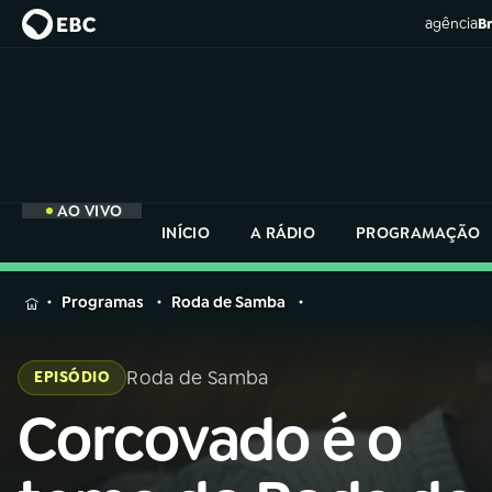
agência
Br
AO VIVO
INÍCIO
A RÁDIO
PROGRAMAÇÃO
MENU
Programas
Roda de Samba
Buscar
na
Roda de Samba
EPISÓDIO
Rádio
Buscar
Nacional
Corcovado é o
Buscar
na
Rádio
AO VIVO