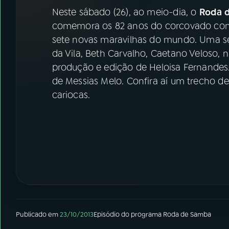
07
ÚLTIMAS
Neste sábado (26), ao meio-dia, o
Roda 
comemora os 82 anos do corcovado com
08
FESTIVAL DE MÚSICA
sete novas maravilhas do mundo. Uma 
da Vila, Beth Carvalho, Caetano Veloso,
produção e edição de Heloisa Fernandes
ACOMPANHE A RÁDIO NACIONAL
de Messias Melo. Confira aí um trecho d
YouTube
Facebook
cariocas.
Instagram
X
TikTok
Publicado em
23/10/2013
Episódio
do programa
Roda de Samba