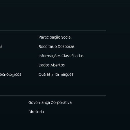
Participação Social
(abre em nova aba)
as
Receitas e Despesas
(abre em nova aba)
Informações Classificadas
(abre em nova aba)
Dados Abertos
(abre em nova aba)
Tecnológicos
Outras Informações
(abre em nova aba)
Governança Corporativa
(abre em nova aba)
Diretoria
(abre em nova aba)