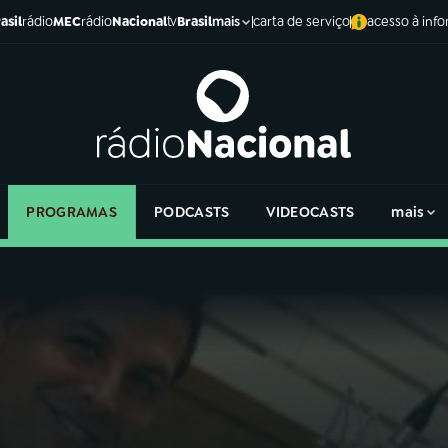
asil
rádio
MEC
rádio
Nacional
tv
Brasil
carta de serviço
acesso à inf
mais
PROGRAMAS
PODCASTS
VIDEOCASTS
mais