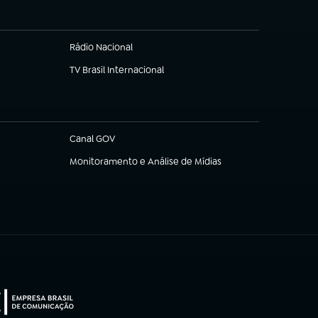
Rádio Nacional
TV Brasil Internacional
(abre em nova aba)
Canal GOV
(abre em nova aba)
Monitoramento e Análise de Mídias
(abre em nova aba)