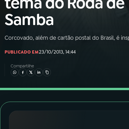
tema do Roda de
Nacional
Samba
01
INÍCIO
02
A RÁDIO
Corcovado, além de cartão postal do Brasil, é in
23/10/2013, 14:44
PUBLICADO EM
03
PROGRAMAÇÃO
Compartilhe
04
PROGRAMAS
05
PODCASTS
06
VIDEOCASTS