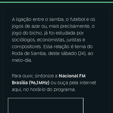
03
PROGRAMAÇÃO
A ligação entre o samba, o futebol e os
jogos de azar ou, mais precisamente, o
04
PROGRAMAS
jogo do bicho, já foi estudada por
sociólogos, economistas, juristas e
05
PODCASTS
compositores. Essa relação é tema do
Roda de Samba, deste sábado (24), ao
meio-dia.
06
VIDEOCASTS
Para ouvir, sintonize a
Nacional FM
07
ÚLTIMAS
Brasília (96,1MHz)
ou ouça pela internet
aqui, no horário do programa.
08
FESTIVAL DE MÚSICA
ACOMPANHE A RÁDIO NACIONAL