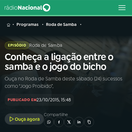
MENU
Programas
Roda de Samba
Roda de Samba
EPISÓDIO
Conheça a ligação entre o
Buscar
na
samba e o jogo do bicho
Rádio
Buscar
Nacional
Ouça no Roda de Samba deste sábado (24) sucessos
como “Jogo Proibido”,
AO VIVO
23/10/2015, 15:48
PUBLICADO EM
01
INÍCIO
Compartilhe
Ouça agora
02
A RÁDIO