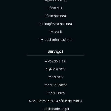
Agência Brasil
(abre em nova aba)
Rádio MEC
(abre em nova aba)
Rádio Nacional
Radioagência Nacional
(abre em nova aba)
TV Brasil
(abre em nova aba)
TV Brasil Internacional
(abre em nova aba)
Serviços
A Voz do Brasil
(abre em nova aba)
Agência GOV
(abre em nova aba)
Canal GOV
(abre em nova aba)
Canal Educação
(abre em nova aba)
Canal Libras
(abre em nova aba)
Monitoramento e Análise de Mídias
(abre em nova aba)
Publicidade Legal
(abre em nova aba)