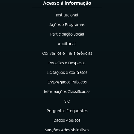
Acesso à Informação
Institucional
(abre em nova aba)
Ações e Programas
(abre em nova aba)
Participação Social
(abre em nova aba)
Auditorias
(abre em nova aba)
Convênios e Transferências
(abre em nova aba)
Receitas e Despesas
(abre em nova aba)
Licitações e Contratos
(abre em nova aba)
Empregados Públicos
(abre em nova aba)
Informações Classificadas
(abre em nova aba)
SIC
(abre em nova aba)
Perguntas Frequentes
(abre em nova aba)
Dados Abertos
(abre em nova aba)
Sanções Administrativas
(abre em nova aba)