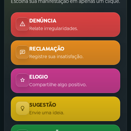
Escolha sua manifestação em apenas um clique.
DENÚNCIA
Relate irregularidades.
RECLAMAÇÃO
Registre sua insatisfação.
ELOGIO
Compartilhe algo positivo.
SUGESTÃO
Envie uma ideia.