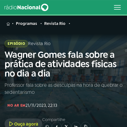
MENU
Programas
Revista Rio
Revista Rio
EPISÓDIO
Wagner Gomes fala sobre a
Buscar
na
prática de atividades físicas
Rádio
Buscar
no dia a dia
Nacional
Professor fala sobre as desculpas na hora de quebrar o
AO VIVO
sedentarismo
01
INÍCIO
21/11/2023, 22:13
NO AR EM
Compartilhe
02
A RÁDIO
Ouça agora