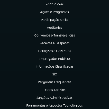
Institucional
(abre em nova aba)
Ações e Programas
(abre em nova aba)
Participação Social
(abre em nova aba)
Auditorias
(abre em nova aba)
Convênios e Transferências
(abre em nova aba)
Receitas e Despesas
(abre em nova aba)
Licitações e Contratos
(abre em nova aba)
Empregados Públicos
(abre em nova aba)
Informações Classificadas
(abre em nova aba)
SIC
(abre em nova aba)
Perguntas Frequentes
(abre em nova aba)
Dados Abertos
(abre em nova aba)
Sanções Administrativas
(abre em nova aba)
Ferramentas e Aspectos Tecnológicos
(abre em nova aba)