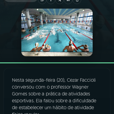
03
PROGRAMAÇÃO
04
PROGRAMAS
05
PODCASTS
06
VIDEOCASTS
Nesta segunda-feira (20), Cezar Faccioli
07
ÚLTIMAS
conversou com o professor Wagner
Gomes sobre a prática de atividades
08
FESTIVAL DE MÚSICA
esportivas. Ela falou sobre a dificuldade
de estabelecer um hábito de atividade
ACOMPANHE A RÁDIO NACIONAL