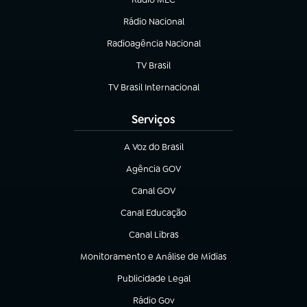
(abre em nova aba)
Rádio Nacional
Radioagência Nacional
(abre em nova aba)
TV Brasil
(abre em nova aba)
TV Brasil Internacional
(abre em nova aba)
Serviços
A Voz do Brasil
(abre em nova aba)
Agência GOV
(abre em nova aba)
Canal GOV
(abre em nova aba)
Canal Educação
(abre em nova aba)
Canal Libras
(abre em nova aba)
Monitoramento e Análise de Mídias
(abre em nova aba)
Publicidade Legal
(abre em nova aba)
Rádio Gov
(abre em nova aba)