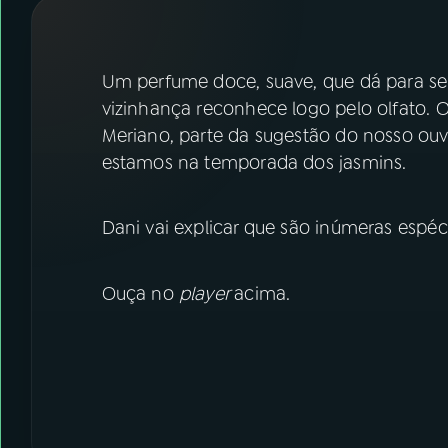
07
ÚLTIMAS
08
FESTIVAL DE MÚSICA
Um perfume doce, suave, que dá para sen
vizinhança reconhece logo pelo olfato. 
Meriano, parte da sugestão do nosso ouv
ACOMPANHE A RÁDIO NACIONAL
estamos na temporada dos jasmins.
YouTube
Facebook
Dani vai explicar que são inúmeras espé
Instagram
X
TikTok
Ouça no
player
acima.