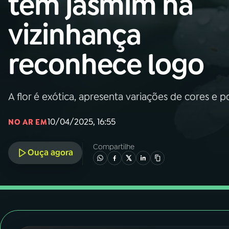
tem jasmim na
Nacional
vizinhança
01
INÍCIO
reconhece logo
02
A RÁDIO
A flor é exótica, apresenta variações de cores e po
03
PROGRAMAÇÃO
10/04/2025, 16:55
NO AR EM
04
PROGRAMAS
Compartilhe
Ouça agora
05
PODCASTS
06
VIDEOCASTS