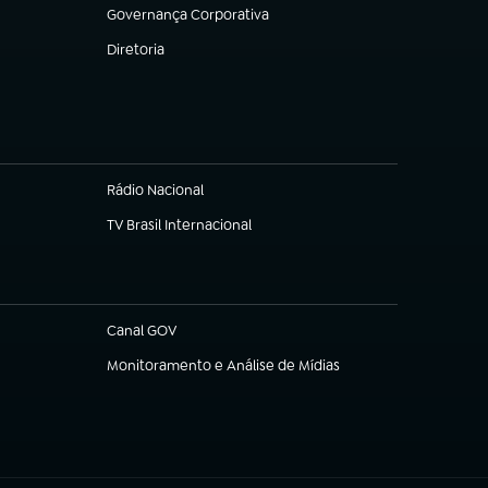
Governança Corporativa
(abre em nova aba)
Diretoria
(abre em nova aba)
Rádio Nacional
TV Brasil Internacional
(abre em nova aba)
Canal GOV
(abre em nova aba)
Monitoramento e Análise de Mídias
(abre em nova aba)