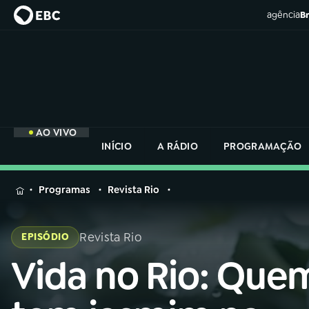
agência
Br
AO VIVO
INÍCIO
A RÁDIO
PROGRAMAÇÃO
MENU
Programas
Revista Rio
Buscar
na
Revista Rio
EPISÓDIO
Rádio
Buscar
Nacional
Vida no Rio: Que
Buscar
na
Rádio
AO VIVO