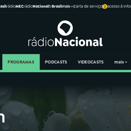
asil
rádio
MEC
rádio
Nacional
tv
Brasil
carta de serviço
acesso à inf
mais
PROGRAMAS
PODCASTS
VIDEOCASTS
mais
m