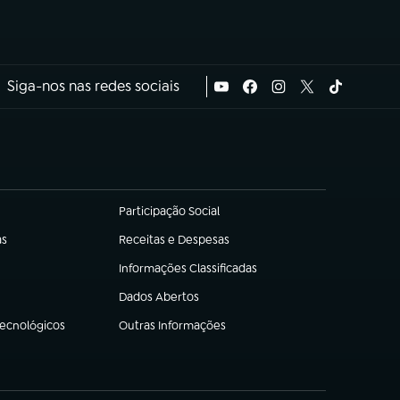
Siga-nos nas redes sociais
Participação Social
(abre em nova aba)
as
Receitas e Despesas
(abre em nova aba)
Informações Classificadas
(abre em nova aba)
Dados Abertos
(abre em nova aba)
Tecnológicos
Outras Informações
(abre em nova aba)