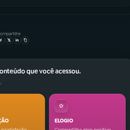
ompartilhe
conteúdo que você acessou.
.
ÇÃO
ELOGIO
 insatisfação.
Compartilhe algo positivo.