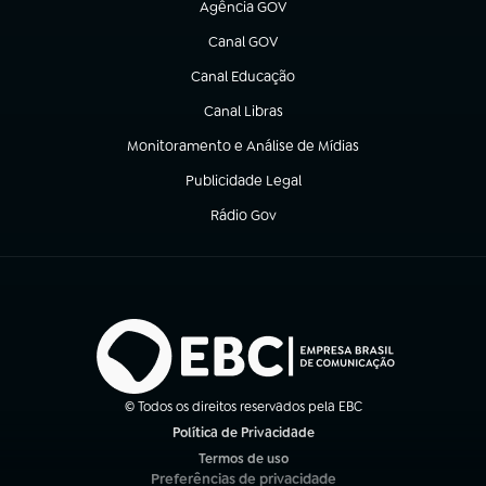
Agência GOV
(abre em nova aba)
Canal GOV
(abre em nova aba)
Canal Educação
(abre em nova aba)
Canal Libras
(abre em nova aba)
Monitoramento e Análise de Mídias
(abre em nova aba)
Publicidade Legal
(abre em nova aba)
Rádio Gov
(abre em nova aba)
© Todos os direitos reservados pela EBC
Política de Privacidade
(abre em nova aba)
Termos de uso
(abre em nova aba)
Preferências de privacidade