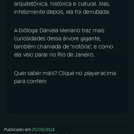
arquitetônica, histórica e cultural. Mas,
infelizmente depois, ela foi derrubada.
YouTube
Facebook
Instagram
X
A bióloga Daniela Meriano traz mais
curiosidades dessa árvore gigante,
TikTok
também chamada de "notória", e como
ela veio parar no Rio de Janeiro.
Quer saber mais? Clique no
player
acima
para conferir.
Publicado em
25/09/2024