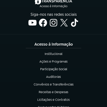
(abre em nova aba)
TRANSPARÊNCIA
Acesso à Informação
Siga-nos nas redes sociais
Acesso à Informação
Institucional
(abre em nova aba)
Ações e Programas
(abre em nova aba)
Participação Social
(abre em nova aba)
Auditorias
(abre em nova aba)
Convênios e Transferências
(abre em nova aba)
Receitas e Despesas
(abre em nova aba)
Licitações e Contratos
(abre em nova aba)