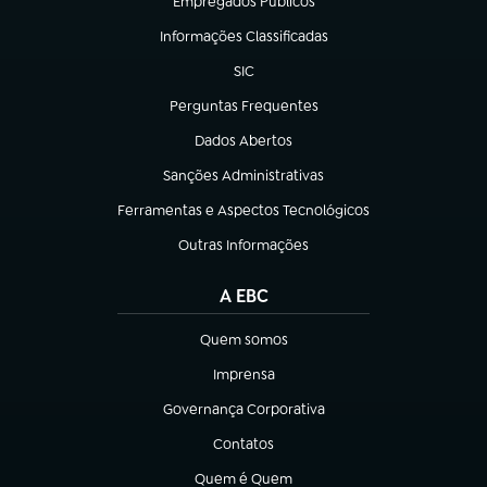
Empregados Públicos
(abre em nova aba)
Informações Classificadas
(abre em nova aba)
SIC
(abre em nova aba)
Perguntas Frequentes
(abre em nova aba)
Dados Abertos
(abre em nova aba)
Sanções Administrativas
(abre em nova aba)
Ferramentas e Aspectos Tecnológicos
(abre em nova aba)
Outras Informações
(abre em nova aba)
A EBC
Quem somos
(abre em nova aba)
Imprensa
(abre em nova aba)
Governança Corporativa
(abre em nova aba)
Contatos
(abre em nova aba)
Quem é Quem
(abre em nova aba)