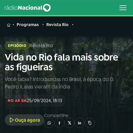
MENU
Programas
Revista Rio
Revista Rio
EPISÓDIO
Vida no Rio fala mais sobre
Buscar
na
as figueiras
Rádio
Buscar
Nacional
Você sabia? Introduzidas no Brasil, à época do D.
Pedro II, elas vieram da Índia
AO VIVO
25/09/2024, 18:13
NO AR EM
01
INÍCIO
Compartilhe
Ouça agora
02
A RÁDIO