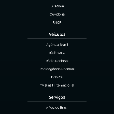
Diretoria
(abre em nova aba)
Ouvidoria
(abre em nova aba)
RNCP
(abre em nova aba)
Veículos
Agência Brasil
(abre em nova aba)
Rádio MEC
(abre em nova aba)
Rádio Nacional
Radioagência Nacional
(abre em nova aba)
TV Brasil
(abre em nova aba)
TV Brasil Internacional
(abre em nova aba)
Serviços
A Voz do Brasil
(abre em nova aba)