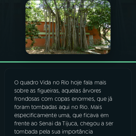
03
PROGRAMAÇÃO
04
PROGRAMAS
05
PODCASTS
06
VIDEOCASTS
O quadro Vida no Rio hoje fala mais
sobre as figueiras, aquelas árvores
07
ÚLTIMAS
frondosas com copas enormes, que já
foram tombadas aqui no Rio. Mais
especificamente uma, que ficava em
08
FESTIVAL DE MÚSICA
frente ao Senai da Tijuca, chegou a ser
tombada pela sua importância
ACOMPANHE A RÁDIO NACIONAL