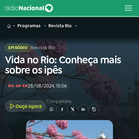
MENU
Programas
Revista Rio
Revista Rio
EPISÓDIO
Vida no Rio: Conheça mais
Buscar
na
sobre os ipês
Rádio
Buscar
Nacional
28/08/2024, 15:06
NO AR EM
AO VIVO
Compartilhe
Ouça agora
01
INÍCIO
02
A RÁDIO