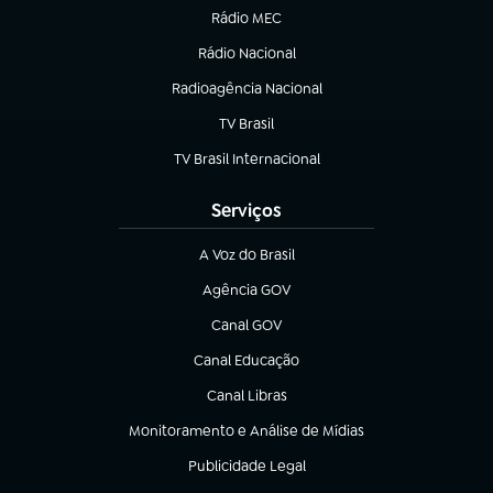
Rádio MEC
(abre em nova aba)
Rádio Nacional
Radioagência Nacional
(abre em nova aba)
TV Brasil
(abre em nova aba)
TV Brasil Internacional
(abre em nova aba)
Serviços
A Voz do Brasil
(abre em nova aba)
Agência GOV
(abre em nova aba)
Canal GOV
(abre em nova aba)
Canal Educação
(abre em nova aba)
Canal Libras
(abre em nova aba)
Monitoramento e Análise de Mídias
(abre em nova aba)
Publicidade Legal
(abre em nova aba)