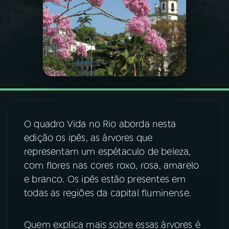
03
PROGRAMAÇÃO
04
PROGRAMAS
05
PODCASTS
O quadro Vida no Rio aborda nesta
06
VIDEOCASTS
edição os ipês, as árvores que
representam um espétaculo de beleza,
07
ÚLTIMAS
com flores nas cores roxo, rosa, amarelo
e branco. Os ipês estão presentes em
todas as regiões da capital fluminense.
08
FESTIVAL DE MÚSICA
Quem explica mais sobre essas árvores é
ACOMPANHE A RÁDIO NACIONAL