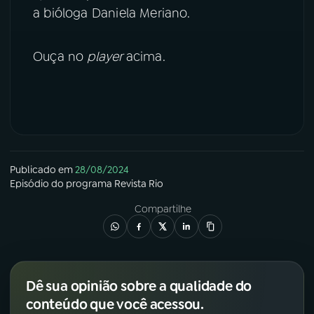
a bióloga Daniela Meriano.
YouTube
Facebook
Ouça no
player
acima.
Instagram
X
TikTok
Publicado em
28/08/2024
Episódio
do programa
Revista Rio
Compartilhe
Dê sua opinião sobre a qualidade do
conteúdo que você acessou.