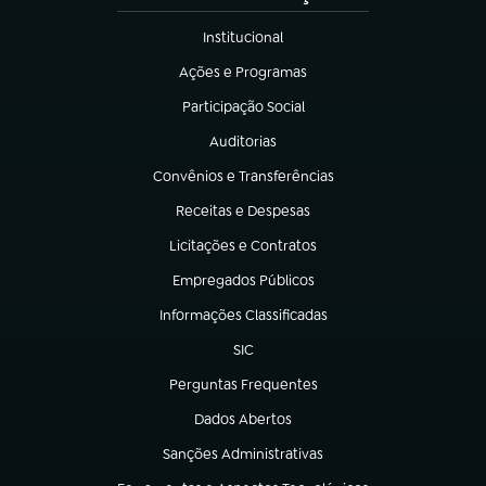
Institucional
(abre em nova aba)
Ações e Programas
(abre em nova aba)
Participação Social
(abre em nova aba)
Auditorias
(abre em nova aba)
Convênios e Transferências
(abre em nova aba)
Receitas e Despesas
(abre em nova aba)
Licitações e Contratos
(abre em nova aba)
Empregados Públicos
(abre em nova aba)
Informações Classificadas
(abre em nova aba)
SIC
(abre em nova aba)
Perguntas Frequentes
(abre em nova aba)
Dados Abertos
(abre em nova aba)
Sanções Administrativas
(abre em nova aba)