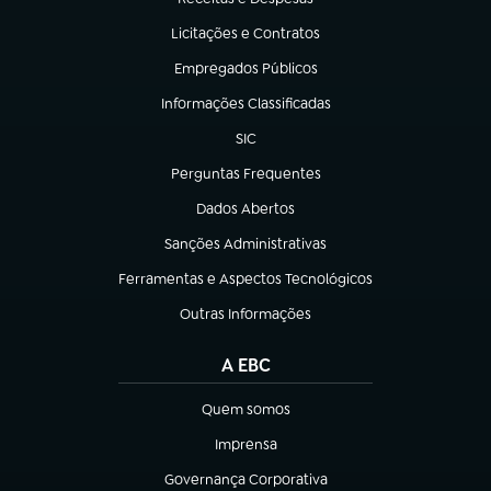
(abre em nova aba)
Licitações e Contratos
(abre em nova aba)
Empregados Públicos
(abre em nova aba)
Informações Classificadas
(abre em nova aba)
SIC
(abre em nova aba)
Perguntas Frequentes
(abre em nova aba)
Dados Abertos
(abre em nova aba)
Sanções Administrativas
(abre em nova aba)
Ferramentas e Aspectos Tecnológicos
(abre em nova aba)
Outras Informações
(abre em nova aba)
A EBC
Quem somos
(abre em nova aba)
Imprensa
(abre em nova aba)
Governança Corporativa
(abre em nova aba)