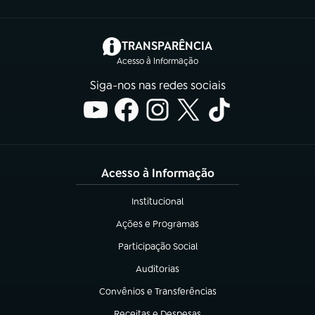
(abre em nova aba)
TRANSPARÊNCIA
Acesso à Informação
Siga-nos nas redes sociais
Acesso à Informação
Institucional
(abre em nova aba)
Ações e Programas
(abre em nova aba)
Participação Social
(abre em nova aba)
Auditorias
(abre em nova aba)
Convênios e Transferências
(abre em nova aba)
Receitas e Despesas