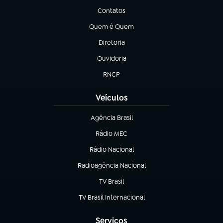
Contatos
(abre em nova aba)
Quem é Quem
(abre em nova aba)
Diretoria
(abre em nova aba)
Ouvidoria
(abre em nova aba)
RNCP
(abre em nova aba)
Veículos
Agência Brasil
(abre em nova aba)
Rádio MEC
(abre em nova aba)
Rádio Nacional
Radioagência Nacional
(abre em nova aba)
TV Brasil
(abre em nova aba)
TV Brasil Internacional
(abre em nova aba)
Serviços