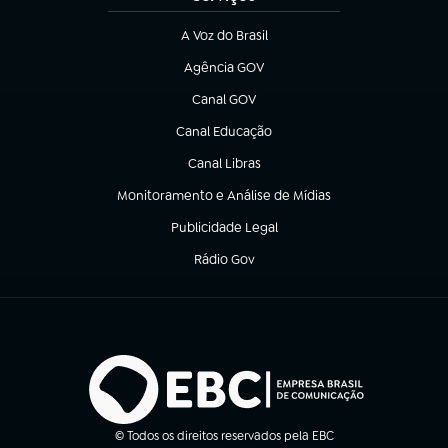
A Voz do Brasil
(abre em nova aba)
Agência GOV
(abre em nova aba)
Canal GOV
(abre em nova aba)
Canal Educação
(abre em nova aba)
Canal Libras
(abre em nova aba)
Monitoramento e Análise de Mídias
(abre em nova aba)
Publicidade Legal
(abre em nova aba)
Rádio Gov
(abre em nova aba)
© Todos os direitos reservados pela EBC