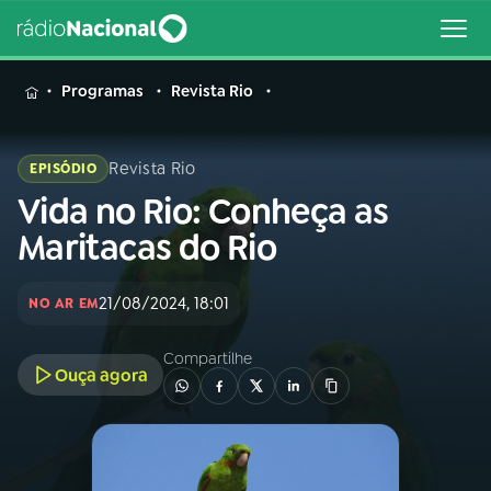
MENU
Programas
Revista Rio
Revista Rio
EPISÓDIO
Vida no Rio: Conheça as
Buscar
na
Maritacas do Rio
Rádio
Buscar
Nacional
21/08/2024, 18:01
NO AR EM
AO VIVO
Compartilhe
Ouça agora
01
INÍCIO
02
A RÁDIO