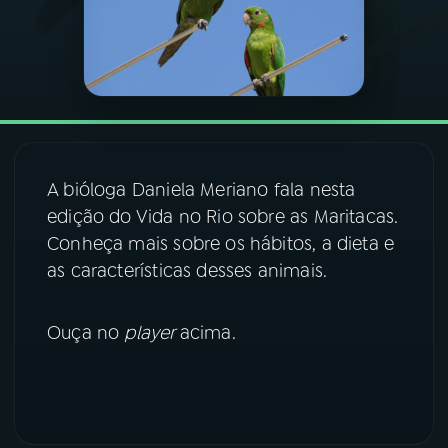
03
PROGRAMAÇÃO
04
PROGRAMAS
05
PODCASTS
A bióloga Daniela Meriano fala nesta
edição do Vida no Rio sobre as Maritacas.
Conheça mais sobre os hábitos, a dieta e
06
VIDEOCASTS
as características desses animais.
07
ÚLTIMAS
Ouça no
player
acima.
08
FESTIVAL DE MÚSICA
ACOMPANHE A RÁDIO NACIONAL