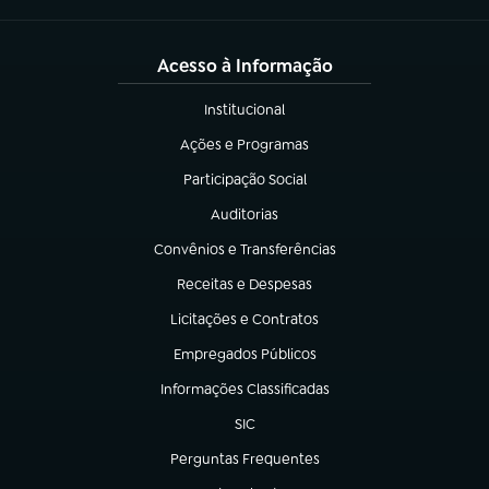
Acesso à Informação
Institucional
(abre em nova aba)
Ações e Programas
(abre em nova aba)
Participação Social
(abre em nova aba)
Auditorias
(abre em nova aba)
Convênios e Transferências
(abre em nova aba)
Receitas e Despesas
(abre em nova aba)
Licitações e Contratos
(abre em nova aba)
Empregados Públicos
(abre em nova aba)
Informações Classificadas
(abre em nova aba)
SIC
(abre em nova aba)
Perguntas Frequentes
(abre em nova aba)