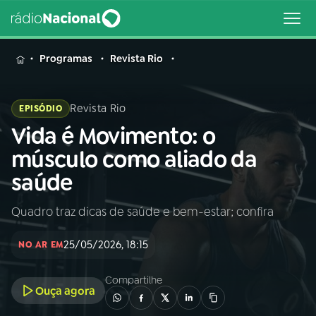
MENU
Programas
Revista Rio
Revista Rio
EPISÓDIO
Vida é Movimento: o
Buscar
na
músculo como aliado da
Rádio
Buscar
saúde
Nacional
Quadro traz dicas de saúde e bem-estar; confira
AO VIVO
25/05/2026, 18:15
NO AR EM
01
INÍCIO
Compartilhe
Ouça agora
02
A RÁDIO