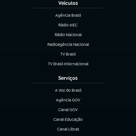
Veículos
Agência Brasil
(abre em nova aba)
Rádio MEC
(abre em nova aba)
Rádio Nacional
Radioagência Nacional
(abre em nova aba)
TV Brasil
(abre em nova aba)
TV Brasil Internacional
(abre em nova aba)
Serviços
A Voz do Brasil
(abre em nova aba)
Agência GOV
(abre em nova aba)
Canal GOV
(abre em nova aba)
Canal Educação
(abre em nova aba)
Canal Libras
(abre em nova aba)