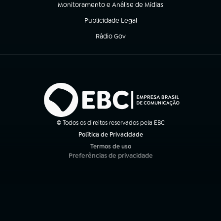
Monitoramento e Análise de Mídias
(abre em nova aba)
Publicidade Legal
(abre em nova aba)
Rádio Gov
(abre em nova aba)
© Todos os direitos reservados pela EBC
Política de Privacidade
(abre em nova aba)
Termos de uso
(abre em nova aba)
Preferências de privacidade