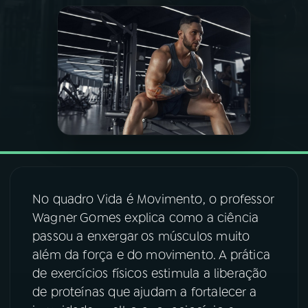
03
PROGRAMAÇÃO
04
PROGRAMAS
05
PODCASTS
06
VIDEOCASTS
No quadro Vida é Movimento, o professor
07
ÚLTIMAS
Wagner Gomes explica como a ciência
passou a enxergar os músculos muito
além da força e do movimento. A prática
08
FESTIVAL DE MÚSICA
de exercícios físicos estimula a liberação
de proteínas que ajudam a fortalecer a
ACOMPANHE A RÁDIO NACIONAL