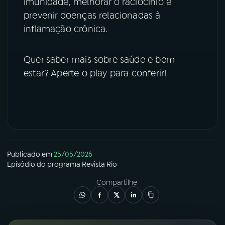
imunidade, melhorar o raciocínio e
prevenir doenças relacionadas à
YouTube
Facebook
inflamação crônica.
Instagram
X
Quer saber mais sobre saúde e bem-
TikTok
estar? Aperte o play para conferir!
Publicado em
25/05/2026
Episódio
do programa
Revista Rio
Compartilhe