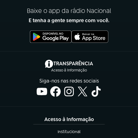
Baixe o app da rádio Nacional
E tenha a gente sempre com você.
(abre em nova aba)
TRANSPARÊNCIA
Acesso à Informação
Siga-nos nas redes sociais
Acesso à Informação
Institucional
(abre em nova aba)