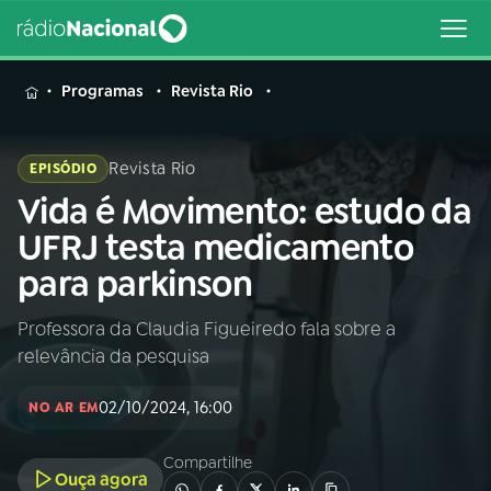
MENU
Programas
Revista Rio
Revista Rio
EPISÓDIO
Vida é Movimento: estudo da
Buscar
na
UFRJ testa medicamento
Rádio
Buscar
para parkinson
Nacional
Professora da Claudia Figueiredo fala sobre a
AO VIVO
relevância da pesquisa
01
INÍCIO
02/10/2024, 16:00
NO AR EM
Compartilhe
02
A RÁDIO
Ouça agora