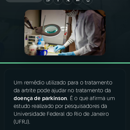
03
PROGRAMAÇÃO
04
PROGRAMAS
05
PODCASTS
06
VIDEOCASTS
Um remédio utilizado para o tratamento
da artrite pode ajudar no tratamento da
07
ÚLTIMAS
doença de parkinson
. É o que afirma um
estudo realizado por pesquisadores da
08
FESTIVAL DE MÚSICA
Universidade Federal do Rio de Janeiro
(UFRJ).
ACOMPANHE A RÁDIO NACIONAL