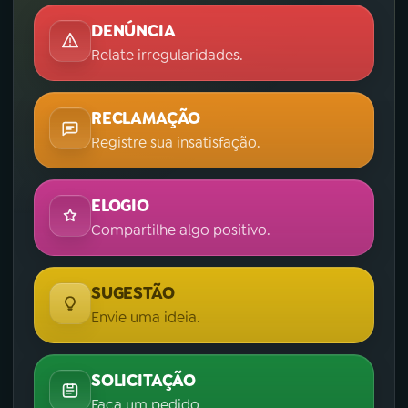
DENÚNCIA
Relate irregularidades.
RECLAMAÇÃO
Registre sua insatisfação.
ELOGIO
Compartilhe algo positivo.
SUGESTÃO
Envie uma ideia.
SOLICITAÇÃO
Faça um pedido.