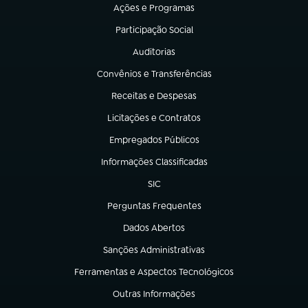
Ações e Programas
(abre em nova aba)
Participação Social
(abre em nova aba)
Auditorias
(abre em nova aba)
Convênios e Transferências
(abre em nova aba)
Receitas e Despesas
(abre em nova aba)
Licitações e Contratos
(abre em nova aba)
Empregados Públicos
(abre em nova aba)
Informações Classificadas
(abre em nova aba)
SIC
(abre em nova aba)
Perguntas Frequentes
(abre em nova aba)
Dados Abertos
(abre em nova aba)
Sanções Administrativas
(abre em nova aba)
Ferramentas e Aspectos Tecnológicos
(abre em nova aba)
Outras Informações
(abre em nova aba)