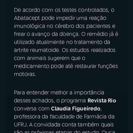
De acordo com os testes controlados, o
YouTube
Facebook
Abatacept pode impedir uma reação
imunológica no cérebro dos pacientes e
Instagram
X
frear o avanço da doença. O remédio já é
TikTok
utilizado atualmente no tratamento da
artrite reumatoide. Os estudos realizados
com animais sugerem que o
medicamento pode até restaurar funções
motoras.
Para entender melhor a importância
desses achados, o programa
Revista Rio
conversa com
Claudia Figueiredo
,
professora da faculdade de Farmácia da
UFRJ. A convidada conta também quais
são as próximas etapas do estudo. Ouça