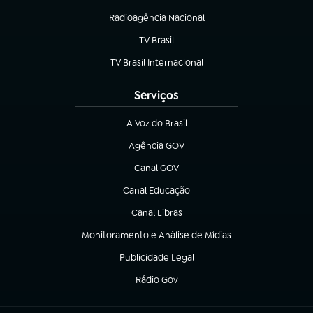
Radioagência Nacional
(abre em nova aba)
TV Brasil
(abre em nova aba)
TV Brasil Internacional
(abre em nova aba)
Serviços
A Voz do Brasil
(abre em nova aba)
Agência GOV
(abre em nova aba)
Canal GOV
(abre em nova aba)
Canal Educação
(abre em nova aba)
Canal Libras
(abre em nova aba)
Monitoramento e Análise de Mídias
(abre em nova aba)
Publicidade Legal
(abre em nova aba)
Rádio Gov
(abre em nova aba)