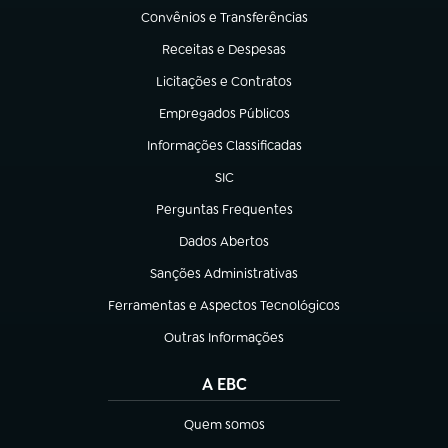
Convênios e Transferências
(abre em nova aba)
Receitas e Despesas
(abre em nova aba)
Licitações e Contratos
(abre em nova aba)
Empregados Públicos
(abre em nova aba)
Informações Classificadas
(abre em nova aba)
SIC
(abre em nova aba)
Perguntas Frequentes
(abre em nova aba)
Dados Abertos
(abre em nova aba)
Sanções Administrativas
(abre em nova aba)
Ferramentas e Aspectos Tecnológicos
(abre em nova aba)
Outras Informações
(abre em nova aba)
A EBC
Quem somos
(abre em nova aba)