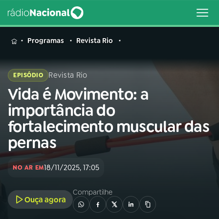
MENU
Programas
Revista Rio
Revista Rio
EPISÓDIO
Vida é Movimento: a
Buscar
na
importância do
Rádio
Buscar
fortalecimento muscular das
Nacional
pernas
AO VIVO
18/11/2025, 17:05
NO AR EM
01
INÍCIO
Compartilhe
Ouça agora
02
A RÁDIO