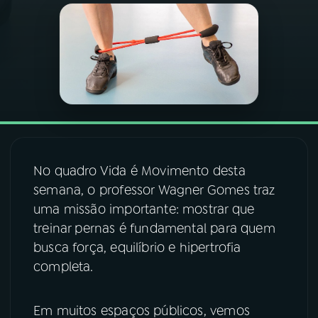
03
PROGRAMAÇÃO
04
PROGRAMAS
05
PODCASTS
No quadro Vida é Movimento desta
06
VIDEOCASTS
semana, o professor Wagner Gomes traz
uma missão importante: mostrar que
07
ÚLTIMAS
treinar pernas é fundamental para quem
busca força, equilíbrio e hipertrofia
completa.
08
FESTIVAL DE MÚSICA
Em muitos espaços públicos, vemos
ACOMPANHE A RÁDIO NACIONAL