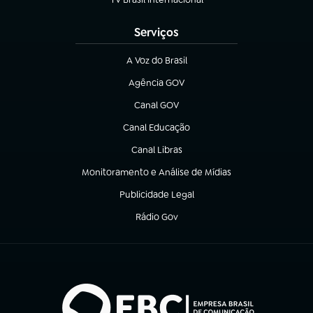
(abre em nova aba)
Serviços
A Voz do Brasil
(abre em nova aba)
Agência GOV
(abre em nova aba)
Canal GOV
(abre em nova aba)
Canal Educação
(abre em nova aba)
Canal Libras
(abre em nova aba)
Monitoramento e Análise de Mídias
(abre em nova aba)
Publicidade Legal
(abre em nova aba)
Rádio Gov
(abre em nova aba)