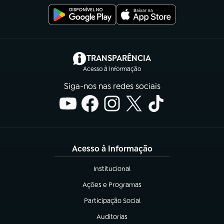
(abre em nova aba)
TRANSPARÊNCIA
Acesso à Informação
Siga-nos nas redes sociais
Acesso à Informação
Institucional
(abre em nova aba)
Ações e Programas
(abre em nova aba)
Participação Social
(abre em nova aba)
Auditorias
(abre em nova aba)