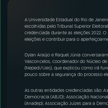
07
ÚLTIMAS
08
FESTIVAL DE MÚSICA
A Universidade Estadual do Rio de Janeiro 
escolhidas pelo Tribunal Superior Eleitor
credenciada durante as eleições 2022. O o
ACOMPANHE A RÁDIO NACIONAL
eleições e contribuir para o aperfeiçoa
YouTube
Facebook
Dylan Araújo e Raquel Júnia conversara
Instagram
X
Vasconcelos, coordenador do Núcleo de E
TikTok
(Nepedi/Uerj), que explicou como irá fu
pouco sobre a segurança do processo elei
As outras entidades credenciadas são: Ass
Democracia (ABJD); Associação Nacional
(Anadep); Associação Juízes para a Dem