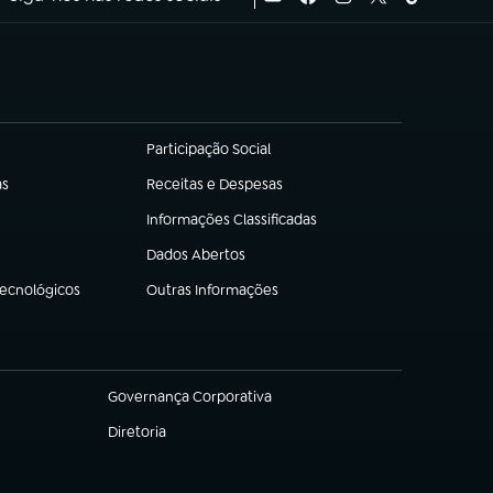
Participação Social
(abre em nova aba)
as
Receitas e Despesas
(abre em nova aba)
Informações Classificadas
(abre em nova aba)
Dados Abertos
(abre em nova aba)
Tecnológicos
Outras Informações
(abre em nova aba)
Governança Corporativa
(abre em nova aba)
Diretoria
(abre em nova aba)