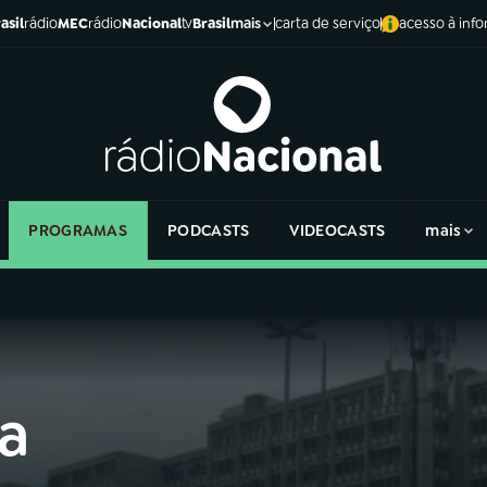
asil
rádio
MEC
rádio
Nacional
tv
Brasil
carta de serviço
acesso à inf
mais
PROGRAMAS
PODCASTS
VIDEOCASTS
mais
da