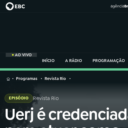
agência
Br
AO VIVO
INÍCIO
A RÁDIO
PROGRAMAÇÃO
MENU
Programas
Revista Rio
Buscar
na
Revista Rio
EPISÓDIO
Rádio
Buscar
Nacional
Uerj é credencia
Buscar
na
Rádio
AO VIVO