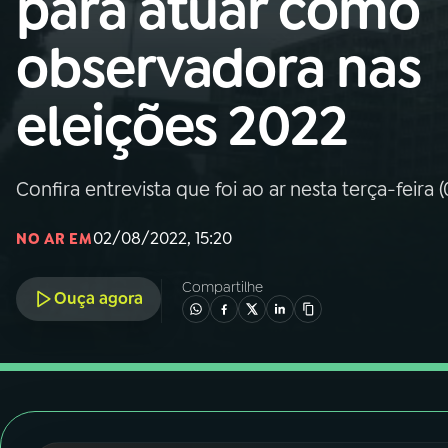
para atuar como
Nacional
observadora nas
01
INÍCIO
eleições 2022
02
A RÁDIO
Confira entrevista que foi ao ar nesta terça-feira (
03
PROGRAMAÇÃO
02/08/2022, 15:20
NO AR EM
04
PROGRAMAS
Compartilhe
Ouça agora
05
PODCASTS
06
VIDEOCASTS